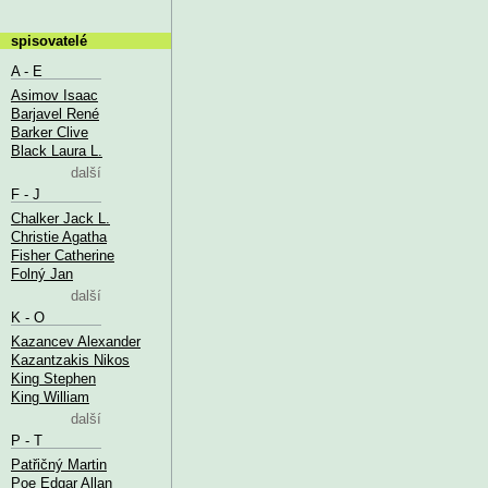
spisovatelé
A - E
Asimov Isaac
Barjavel René
Barker Clive
Black Laura L.
další
F - J
Chalker Jack L.
Christie Agatha
Fisher Catherine
Folný Jan
další
K - O
Kazancev Alexander
Kazantzakis Nikos
King Stephen
King William
další
P - T
Patřičný Martin
Poe Edgar Allan