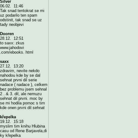
Silver
06.02. 11:46
Tak snad tentokrat se mi
uz podarilo ten spam
odstinit, tak snad se uz
tady neobjevi
Dooren
28.12. 12:51
to saxx: zkus
www.jahodovi
.com/ebooks. html
saxx
27.12. 13:20
zdravim, nevite nekdo
nahodou kde by se dal
sehnat prvni dil serie
nadace ( nadace ), celkem
bez problemu jsem sehnal
2 . & 3. dil, ale nemuzu
sehnat dil prvni. moc by
se mi hodila pomoc s tim
kde onen prvni dil sehnat
křepelka
19.12. 15:18
myslim tim knihu Hlubina
casu od Rene Barjavela,di
ky křepelka