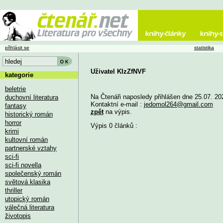
přihlásit se
statistika
Uživatel KIzZfNVF
kategorie
beletrie
Na Čtenáři naposledy přihlášen dne 25.07. 20
duchovní literatura
Kontaktní e-mail :
jedomol264@gmail.com
fantasy
zpět
na výpis.
historický román
horror
Výpis 0 článků :
krimi
kultovní román
partnerské vztahy
sci-fi
sci-fi novella
společenský román
světová klasika
thriller
utopický román
válečná literatura
životopis