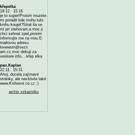
křepelka
19.12. 15:16
je to super!Prosim muzete
mi poradit kde mohu tuto
knihu koupit?Strat ila se
mi pri stehovani,a moc ji
chci sehnat zpet,prosim
informujte me na mou E-
mailovou adresu
lovewom@sezn
am.cz,moc dekuji za
veskere info....křep elka
pan.Kaplan
22.11. 15:31
Ahoj, docela zajímavé
stránky, ale navštivte také
www.Knihovni ce.cz ;)
archiv vzkazníku