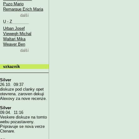
Puzo Mario
Remarque Erich Maria
další
U - Z
Urban Josef
Viewegh Michal
Waltari Mika
Weaver Ben
další
vzkazník
Silver
26.10. 09:37
diskuze pod clanky opet
otevrena. zaroven dekuji
Alexovy za nove recenze.
Silver
09.04. 11:16
Veskere diskuze na tomto
webu pozastaveny.
Pripravuje se nova verze
Ctenare.