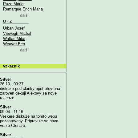
Puzo Mario
Remarque Erich Maria
další
U - Z
Urban Josef
Viewegh Michal
Waltari Mika
Weaver Ben
další
vzkazník
Silver
26.10. 09:37
diskuze pod clanky opet otevrena.
zaroven dekuji Alexovy za nove
recenze.
Silver
09.04. 11:16
Veskere diskuze na tomto webu
pozastaveny. Pripravuje se nova
verze Ctenare.
Silver