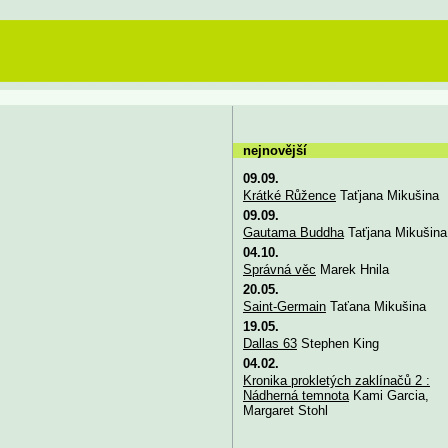
nejnovější
09.09.
Krátké Růžence
Taťjana Mikušina
09.09.
Gautama Buddha
Taťjana Mikušina
04.10.
Správná věc
Marek Hnila
20.05.
Saint-Germain
Taťana Mikušina
19.05.
Dallas 63
Stephen King
04.02.
Kronika prokletých zaklínačů 2 :
Nádherná temnota
Kami Garcia,
Margaret Stohl