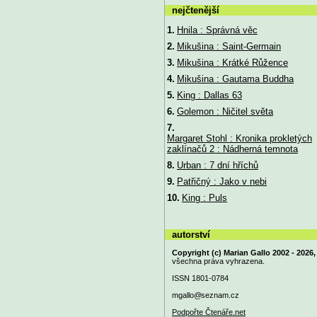
nejčtenější
1.
Hnila : Správná věc
2.
Mikušina : Saint-Germain
3.
Mikušina : Krátké Růžence
4.
Mikušina : Gautama Buddha
5.
King : Dallas 63
6.
Golemon : Ničitel světa
7.
Margaret Stohl : Kronika prokletých
zaklínačů 2 : Nádherná temnota
8.
Urban : 7 dní hříchů
9.
Patřičný : Jako v nebi
10.
King : Puls
autorství
Copyright (c) Marian Gallo 2002 - 2026,
všechna práva vyhrazena.
ISSN 1801-0784
mgallo@
seznam.cz
Podpořte Čtenáře.net