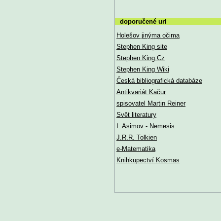
doporučené url
Holešov jinýma očima
Stephen King site
Stephen.King.Cz
Stephen King Wiki
Česká bibliografická databáze
Antikvariát Kačur
spisovatel Martin Reiner
Svět literatury
I. Asimov - Nemesis
J.R.R. Tolkien
e-Matematika
Knihkupectví Kosmas