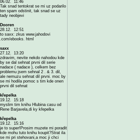
06.02. 11:46
Tak snad tentokrat se mi uz podarilo
ten spam odstinit, tak snad se uz
tady neobjevi
Dooren
28.12. 12:51
to saxx: zkus www.jahodovi
.com/ebooks. html
saxx
27.12. 13:20
zdravim, nevite nekdo nahodou kde
by se dal sehnat prvni dil serie
nadace ( nadace ), celkem bez
problemu jsem sehnal 2 . & 3. dil,
ale nemuzu sehnat dil prvni. moc by
se mi hodila pomoc s tim kde onen
prvni dil sehnat
křepelka
19.12. 15:18
myslim tim knihu Hlubina casu od
Rene Barjavela,di ky křepelka
křepelka
19.12. 15:16
je to super!Prosim muzete mi poradit
kde mohu tuto knihu koupit?Strat ila
se mi pri stehovani,a moc ji chci