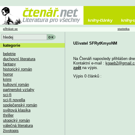
přihlásit se
statistika
Uživatel SFRytKmyoNM
kategorie
beletrie
Na Čtenáři naposledy přihlášen dn
duchovní literatura
Kontaktní e-mail :
kgaeb2@gmail.
fantasy
zpět
na výpis.
historický román
horror
Výpis 0 článků :
krimi
kultovní román
partnerské vztahy
sci-fi
sci-fi novella
společenský román
světová klasika
thriller
utopický román
válečná literatura
životopis