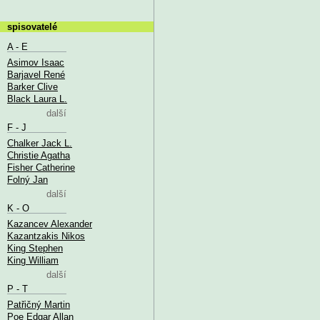
spisovatelé
A - E
Asimov Isaac
Barjavel René
Barker Clive
Black Laura L.
další
F - J
Chalker Jack L.
Christie Agatha
Fisher Catherine
Folný Jan
další
K - O
Kazancev Alexander
Kazantzakis Nikos
King Stephen
King William
další
P - T
Patřičný Martin
Poe Edgar Allan