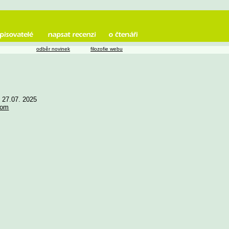
odběr novinek
filozofie webu
e 27.07. 2025
com