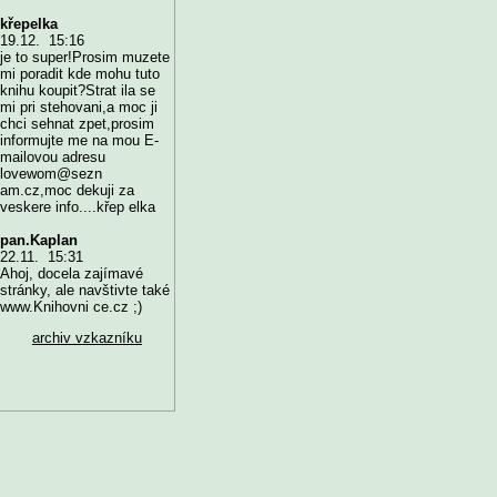
křepelka
19.12. 15:16
je to super!Prosim muzete
mi poradit kde mohu tuto
knihu koupit?Strat ila se
mi pri stehovani,a moc ji
chci sehnat zpet,prosim
informujte me na mou E-
mailovou adresu
lovewom@sezn
am.cz,moc dekuji za
veskere info....křep elka
pan.Kaplan
22.11. 15:31
Ahoj, docela zajímavé
stránky, ale navštivte také
www.Knihovni ce.cz ;)
archiv vzkazníku