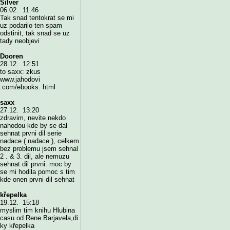
Silver
06.02. 11:46
Tak snad tentokrat se mi
uz podarilo ten spam
odstinit, tak snad se uz
tady neobjevi
Dooren
28.12. 12:51
to saxx: zkus
www.jahodovi
.com/ebooks. html
saxx
27.12. 13:20
zdravim, nevite nekdo
nahodou kde by se dal
sehnat prvni dil serie
nadace ( nadace ), celkem
bez problemu jsem sehnal
2 . & 3. dil, ale nemuzu
sehnat dil prvni. moc by
se mi hodila pomoc s tim
kde onen prvni dil sehnat
křepelka
19.12. 15:18
myslim tim knihu Hlubina
casu od Rene Barjavela,di
ky křepelka