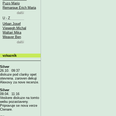
Puzo Mario
Remarque Erich Maria
další
U - Z
Urban Josef
Viewegh Michal
Waltari Mika
Weaver Ben
další
vzkazník
Silver
26.10. 09:37
diskuze pod clanky opet
otevrena. zaroven dekuji
Alexovy za nove recenze.
Silver
09.04. 11:16
Veskere diskuze na tomto
webu pozastaveny.
Pripravuje se nova verze
Ctenare.