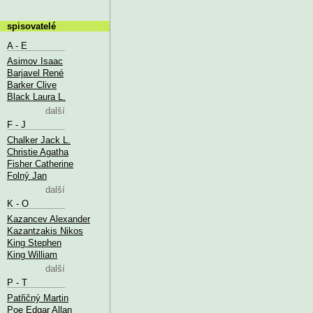
spisovatelé
A - E
Asimov Isaac
Barjavel René
Barker Clive
Black Laura L.
další
F - J
Chalker Jack L.
Christie Agatha
Fisher Catherine
Folný Jan
další
K - O
Kazancev Alexander
Kazantzakis Nikos
King Stephen
King William
další
P - T
Patřičný Martin
Poe Edgar Allan