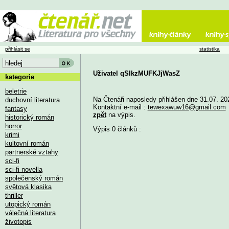
přihlásit se
statistika
Uživatel qSIkzMUFKJjWasZ
kategorie
beletrie
Na Čtenáři naposledy přihlášen dne 31.07. 20
duchovní literatura
Kontaktní e-mail :
tewexawuw16@gmail.com
fantasy
zpět
na výpis.
historický román
horror
Výpis 0 článků :
krimi
kultovní román
partnerské vztahy
sci-fi
sci-fi novella
společenský román
světová klasika
thriller
utopický román
válečná literatura
životopis