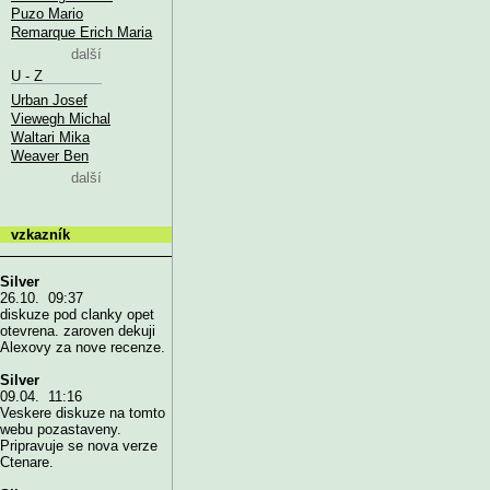
Puzo Mario
Remarque Erich Maria
další
U - Z
Urban Josef
Viewegh Michal
Waltari Mika
Weaver Ben
další
vzkazník
Silver
26.10. 09:37
diskuze pod clanky opet
otevrena. zaroven dekuji
Alexovy za nove recenze.
Silver
09.04. 11:16
Veskere diskuze na tomto
webu pozastaveny.
Pripravuje se nova verze
Ctenare.