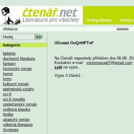
přihlásit se
statistika
Uživatel OuQrtHFTnF
kategorie
beletrie
Na Čtenáři naposledy přihlášen dne 06.08. 20
duchovní literatura
Kontaktní e-mail :
yonumusuq07@gmail.com
fantasy
zpět
na výpis.
historický román
horror
Výpis 0 článků :
krimi
kultovní román
partnerské vztahy
sci-fi
sci-fi novella
společenský román
světová klasika
thriller
utopický román
válečná literatura
životopis