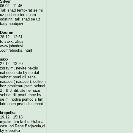
Silver
06.02. 11:46
Tak snad tentokrat se mi
uz podarilo ten spam
odstinit, tak snad se uz
tady neobjevi
Dooren
28.12. 12:51
to saxx: zkus
www.jahodovi
.com/ebooks. html
saxx
27.12. 13:20
zdravim, nevite nekdo
nahodou kde by se dal
sehnat prvni dil serie
nadace ( nadace ), celkem
bez problemu jsem sehnal
2 . & 3. dil, ale nemuzu
sehnat dil prvni. moc by
se mi hodila pomoc s tim
kde onen prvni dil sehnat
křepelka
19.12. 15:18
myslim tim knihu Hlubina
casu od Rene Barjavela,di
ky křepelka