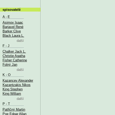
spisovatelé
A - E
Asimov Isaac
Barjavel René
Barker Clive
Black Laura L.
další
F - J
Chalker Jack L.
Christie Agatha
Fisher Catherine
Folný Jan
další
K - O
Kazancev Alexander
Kazantzakis Nikos
King Stephen
King William
další
P - T
Patřičný Martin
Poe Edgar Allan