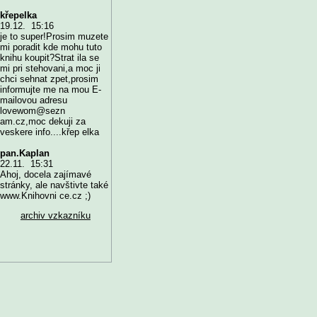
křepelka
19.12. 15:16
je to super!Prosim muzete
mi poradit kde mohu tuto
knihu koupit?Strat ila se
mi pri stehovani,a moc ji
chci sehnat zpet,prosim
informujte me na mou E-
mailovou adresu
lovewom@sezn
am.cz,moc dekuji za
veskere info....křep elka
pan.Kaplan
22.11. 15:31
Ahoj, docela zajímavé
stránky, ale navštivte také
www.Knihovni ce.cz ;)
archiv vzkazníku