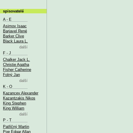
spisovatelé
A - E
Asimov Isaac
Barjavel René
Barker Clive
Black Laura L.
další
F - J
Chalker Jack L.
Christie Agatha
Fisher Catherine
Folný Jan
další
K - O
Kazancev Alexander
Kazantzakis Nikos
King Stephen
King William
další
P - T
Patřičný Martin
Poe Edgar Allan