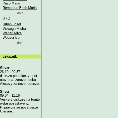
Puzo Mario
Remarque Erich Maria
další
U - Z
Urban Josef
Viewegh Michal
Waltari Mika
Weaver Ben
další
vzkazník
Silver
26.10. 09:37
diskuze pod clanky opet
otevrena. zaroven dekuji
Alexovy za nove recenze.
Silver
09.04. 11:16
Veskere diskuze na tomto
webu pozastaveny.
Pripravuje se nova verze
Ctenare.