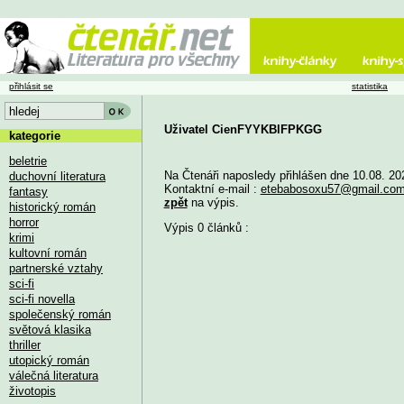
přihlásit se
statistika
Uživatel CienFYYKBlFPKGG
kategorie
beletrie
Na Čtenáři naposledy přihlášen dne 10.08. 20
duchovní literatura
Kontaktní e-mail :
etebabosoxu57@gmail.co
fantasy
zpět
na výpis.
historický román
horror
Výpis 0 článků :
krimi
kultovní román
partnerské vztahy
sci-fi
sci-fi novella
společenský román
světová klasika
thriller
utopický román
válečná literatura
životopis