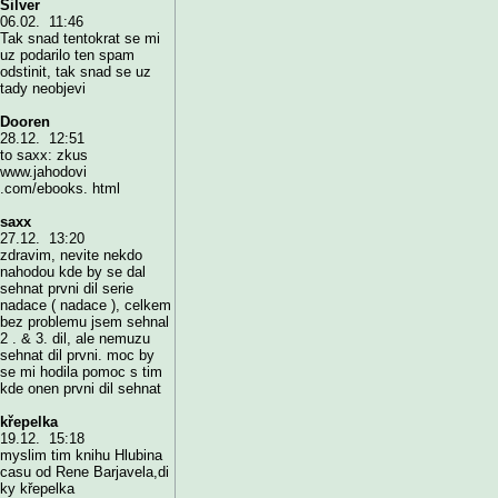
Silver
06.02. 11:46
Tak snad tentokrat se mi
uz podarilo ten spam
odstinit, tak snad se uz
tady neobjevi
Dooren
28.12. 12:51
to saxx: zkus
www.jahodovi
.com/ebooks. html
saxx
27.12. 13:20
zdravim, nevite nekdo
nahodou kde by se dal
sehnat prvni dil serie
nadace ( nadace ), celkem
bez problemu jsem sehnal
2 . & 3. dil, ale nemuzu
sehnat dil prvni. moc by
se mi hodila pomoc s tim
kde onen prvni dil sehnat
křepelka
19.12. 15:18
myslim tim knihu Hlubina
casu od Rene Barjavela,di
ky křepelka