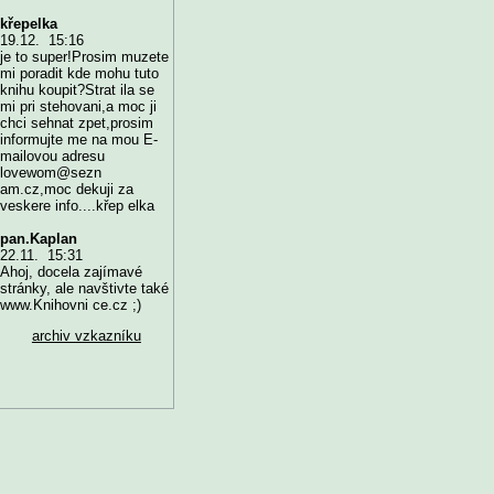
křepelka
19.12. 15:16
je to super!Prosim muzete
mi poradit kde mohu tuto
knihu koupit?Strat ila se
mi pri stehovani,a moc ji
chci sehnat zpet,prosim
informujte me na mou E-
mailovou adresu
lovewom@sezn
am.cz,moc dekuji za
veskere info....křep elka
pan.Kaplan
22.11. 15:31
Ahoj, docela zajímavé
stránky, ale navštivte také
www.Knihovni ce.cz ;)
archiv vzkazníku