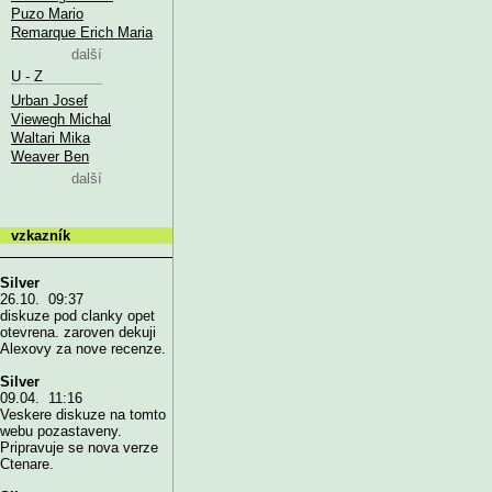
Puzo Mario
Remarque Erich Maria
další
U - Z
Urban Josef
Viewegh Michal
Waltari Mika
Weaver Ben
další
vzkazník
Silver
26.10. 09:37
diskuze pod clanky opet
otevrena. zaroven dekuji
Alexovy za nove recenze.
Silver
09.04. 11:16
Veskere diskuze na tomto
webu pozastaveny.
Pripravuje se nova verze
Ctenare.