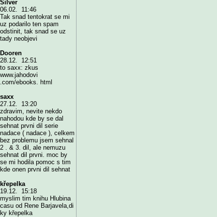
Silver
06.02. 11:46
Tak snad tentokrat se mi
uz podarilo ten spam
odstinit, tak snad se uz
tady neobjevi
Dooren
28.12. 12:51
to saxx: zkus
www.jahodovi
.com/ebooks. html
saxx
27.12. 13:20
zdravim, nevite nekdo
nahodou kde by se dal
sehnat prvni dil serie
nadace ( nadace ), celkem
bez problemu jsem sehnal
2 . & 3. dil, ale nemuzu
sehnat dil prvni. moc by
se mi hodila pomoc s tim
kde onen prvni dil sehnat
křepelka
19.12. 15:18
myslim tim knihu Hlubina
casu od Rene Barjavela,di
ky křepelka