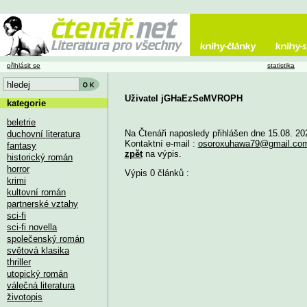
přihlásit se
statistika
Uživatel jGHaEzSeMVROPH
kategorie
beletrie
Na Čtenáři naposledy přihlášen dne 15.08. 20
duchovní literatura
Kontaktní e-mail :
osoroxuhawa79@gmail.co
fantasy
zpět
na výpis.
historický román
horror
Výpis 0 článků :
krimi
kultovní román
partnerské vztahy
sci-fi
sci-fi novella
společenský román
světová klasika
thriller
utopický román
válečná literatura
životopis