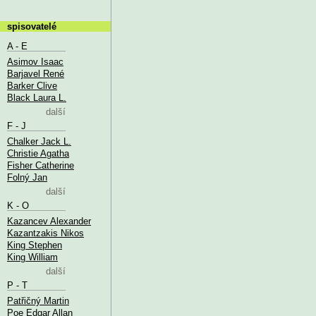
spisovatelé
A - E
Asimov Isaac
Barjavel René
Barker Clive
Black Laura L.
další
F - J
Chalker Jack L.
Christie Agatha
Fisher Catherine
Folný Jan
další
K - O
Kazancev Alexander
Kazantzakis Nikos
King Stephen
King William
další
P - T
Patřičný Martin
Poe Edgar Allan