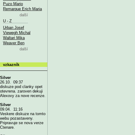
Puzo Mario
Remarque Erich Maria
další
U - Z
Urban Josef
Viewegh Michal
Waltari Mika
Weaver Ben
další
vzkazník
Silver
26.10. 09:37
diskuze pod clanky opet
otevrena. zaroven dekuji
Alexovy za nove recenze.
Silver
09.04. 11:16
Veskere diskuze na tomto
webu pozastaveny.
Pripravuje se nova verze
Ctenare.