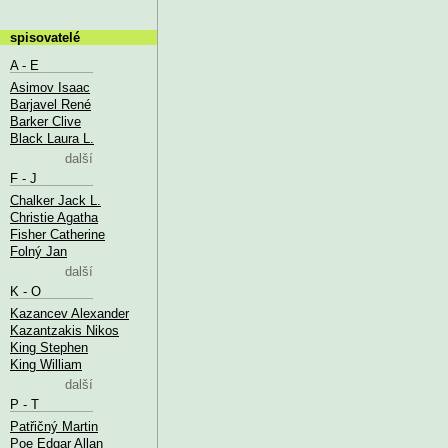
spisovatelé
A - E
Asimov Isaac
Barjavel René
Barker Clive
Black Laura L.
další
F - J
Chalker Jack L.
Christie Agatha
Fisher Catherine
Folný Jan
další
K - O
Kazancev Alexander
Kazantzakis Nikos
King Stephen
King William
další
P - T
Patřičný Martin
Poe Edgar Allan