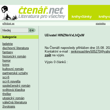
přihlásit se
statistika
Uživatel HlNZNnVxLhQxW
kategorie
beletrie
Na Čtenáři naposledy přihlášen dne 15.08. 20
duchovní literatura
Kontaktní e-mail :
jenkinsashley505270@yah
fantasy
zpět
na výpis.
historický román
horror
Výpis 0 článků :
krimi
kultovní román
partnerské vztahy
sci-fi
sci-fi novella
společenský román
světová klasika
thriller
utopický román
válečná literatura
životopis