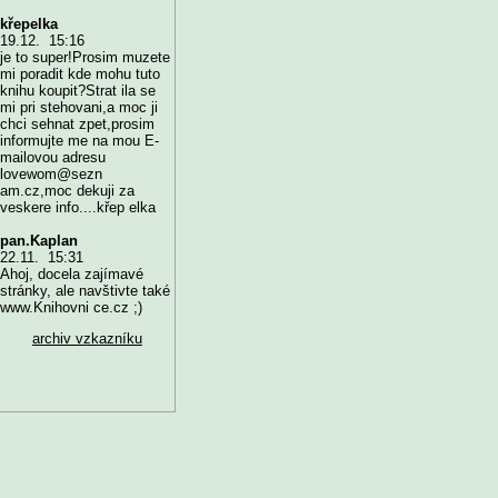
křepelka
19.12. 15:16
je to super!Prosim muzete
mi poradit kde mohu tuto
knihu koupit?Strat ila se
mi pri stehovani,a moc ji
chci sehnat zpet,prosim
informujte me na mou E-
mailovou adresu
lovewom@sezn
am.cz,moc dekuji za
veskere info....křep elka
pan.Kaplan
22.11. 15:31
Ahoj, docela zajímavé
stránky, ale navštivte také
www.Knihovni ce.cz ;)
archiv vzkazníku