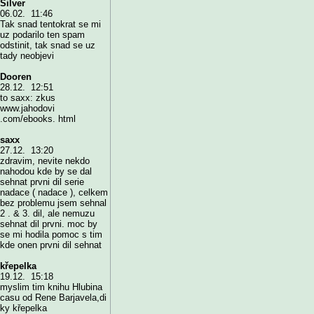
Silver
06.02. 11:46
Tak snad tentokrat se mi
uz podarilo ten spam
odstinit, tak snad se uz
tady neobjevi
Dooren
28.12. 12:51
to saxx: zkus
www.jahodovi
.com/ebooks. html
saxx
27.12. 13:20
zdravim, nevite nekdo
nahodou kde by se dal
sehnat prvni dil serie
nadace ( nadace ), celkem
bez problemu jsem sehnal
2 . & 3. dil, ale nemuzu
sehnat dil prvni. moc by
se mi hodila pomoc s tim
kde onen prvni dil sehnat
křepelka
19.12. 15:18
myslim tim knihu Hlubina
casu od Rene Barjavela,di
ky křepelka