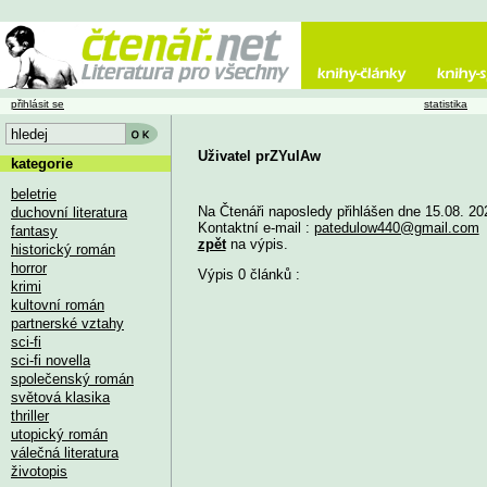
přihlásit se
statistika
Uživatel prZYulAw
kategorie
beletrie
Na Čtenáři naposledy přihlášen dne 15.08. 20
duchovní literatura
Kontaktní e-mail :
patedulow440@gmail.com
fantasy
zpět
na výpis.
historický román
horror
Výpis 0 článků :
krimi
kultovní román
partnerské vztahy
sci-fi
sci-fi novella
společenský román
světová klasika
thriller
utopický román
válečná literatura
životopis