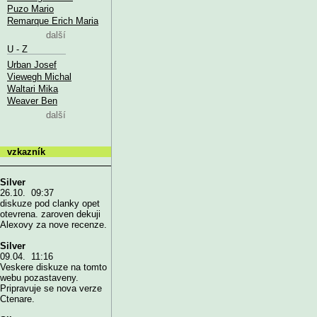
Puzo Mario
Remarque Erich Maria
další
U - Z
Urban Josef
Viewegh Michal
Waltari Mika
Weaver Ben
další
vzkazník
Silver
26.10. 09:37
diskuze pod clanky opet
otevrena. zaroven dekuji
Alexovy za nove recenze.
Silver
09.04. 11:16
Veskere diskuze na tomto
webu pozastaveny.
Pripravuje se nova verze
Ctenare.