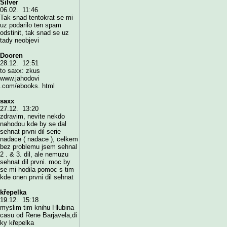
Silver
06.02. 11:46
Tak snad tentokrat se mi
uz podarilo ten spam
odstinit, tak snad se uz
tady neobjevi
Dooren
28.12. 12:51
to saxx: zkus
www.jahodovi
.com/ebooks. html
saxx
27.12. 13:20
zdravim, nevite nekdo
nahodou kde by se dal
sehnat prvni dil serie
nadace ( nadace ), celkem
bez problemu jsem sehnal
2 . & 3. dil, ale nemuzu
sehnat dil prvni. moc by
se mi hodila pomoc s tim
kde onen prvni dil sehnat
křepelka
19.12. 15:18
myslim tim knihu Hlubina
casu od Rene Barjavela,di
ky křepelka