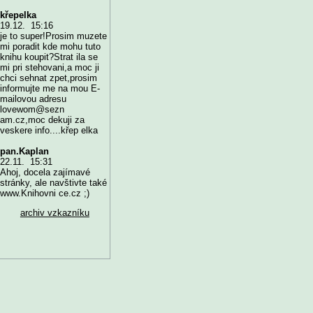
křepelka
19.12. 15:16
je to super!Prosim muzete
mi poradit kde mohu tuto
knihu koupit?Strat ila se
mi pri stehovani,a moc ji
chci sehnat zpet,prosim
informujte me na mou E-
mailovou adresu
lovewom@sezn
am.cz,moc dekuji za
veskere info....křep elka
pan.Kaplan
22.11. 15:31
Ahoj, docela zajímavé
stránky, ale navštivte také
www.Knihovni ce.cz ;)
archiv vzkazníku