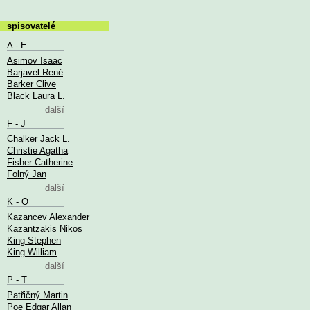
spisovatelé
A - E
Asimov Isaac
Barjavel René
Barker Clive
Black Laura L.
další
F - J
Chalker Jack L.
Christie Agatha
Fisher Catherine
Folný Jan
další
K - O
Kazancev Alexander
Kazantzakis Nikos
King Stephen
King William
další
P - T
Patřičný Martin
Poe Edgar Allan