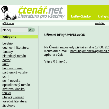
přihlásit se
statistika
Uživatel bPNjfUtNVULexOU
kategorie
beletrie
Na Čtenáři naposledy přihlášen dne 17.08. 20
duchovní literatura
Kontaktní e-mail :
namunajomem944@gmail.
fantasy
zpět
na výpis.
historický román
horror
Výpis 0 článků :
krimi
kultovní román
partnerské vztahy
sci-fi
sci-fi novella
společenský román
světová klasika
thriller
utopický román
válečná literatura
životopis