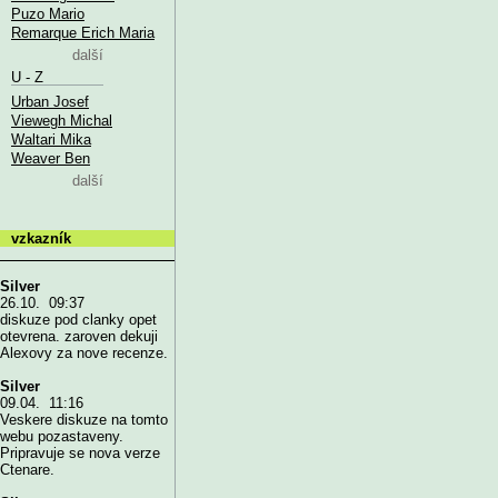
Puzo Mario
Remarque Erich Maria
další
U - Z
Urban Josef
Viewegh Michal
Waltari Mika
Weaver Ben
další
vzkazník
Silver
26.10. 09:37
diskuze pod clanky opet
otevrena. zaroven dekuji
Alexovy za nove recenze.
Silver
09.04. 11:16
Veskere diskuze na tomto
webu pozastaveny.
Pripravuje se nova verze
Ctenare.