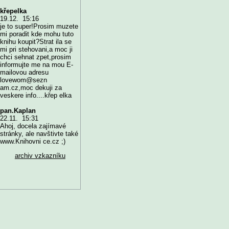
křepelka
19.12. 15:16
je to super!Prosim muzete
mi poradit kde mohu tuto
knihu koupit?Strat ila se
mi pri stehovani,a moc ji
chci sehnat zpet,prosim
informujte me na mou E-
mailovou adresu
lovewom@sezn
am.cz,moc dekuji za
veskere info....křep elka
pan.Kaplan
22.11. 15:31
Ahoj, docela zajímavé
stránky, ale navštivte také
www.Knihovni ce.cz ;)
archiv vzkazníku