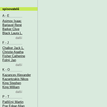
spisovatelé
A - E
Asimov Isaac
Barjavel René
Barker Clive
Black Laura L.
další
F - J
Chalker Jack L.
Christie Agatha
Fisher Catherine
Folný Jan
další
K - O
Kazancev Alexander
Kazantzakis Nikos
King Stephen
King William
další
P - T
Patřičný Martin
Poe Edgar Allan