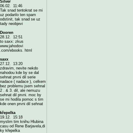
Silver
06.02. 11:46
Tak snad tentokrat se mi
uz podarilo ten spam
odstinit, tak snad se uz
tady neobjevi
Dooren
28.12. 12:51
to saxx: zkus
www.jahodovi
.com/ebooks. html
saxx
27.12. 13:20
zdravim, nevite nekdo
nahodou kde by se dal
sehnat prvni dil serie
nadace ( nadace ), celkem
bez problemu jsem sehnal
2 . & 3. dil, ale nemuzu
sehnat dil prvni. moc by
se mi hodila pomoc s tim
kde onen prvni dil sehnat
křepelka
19.12. 15:18
myslim tim knihu Hlubina
casu od Rene Barjavela,di
ky křepelka