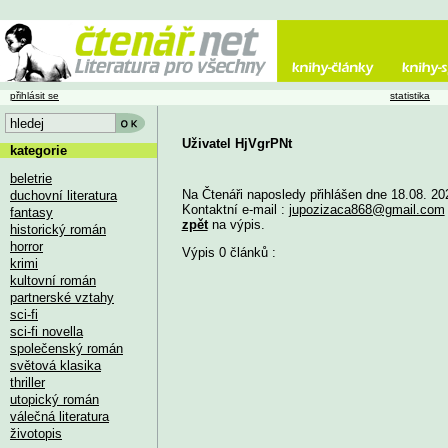
přihlásit se
statistika
Uživatel HjVgrPNt
kategorie
beletrie
Na Čtenáři naposledy přihlášen dne 18.08. 20
duchovní literatura
Kontaktní e-mail :
jupozizaca868@gmail.com
fantasy
zpět
na výpis.
historický román
horror
Výpis 0 článků :
krimi
kultovní román
partnerské vztahy
sci-fi
sci-fi novella
společenský román
světová klasika
thriller
utopický román
válečná literatura
životopis