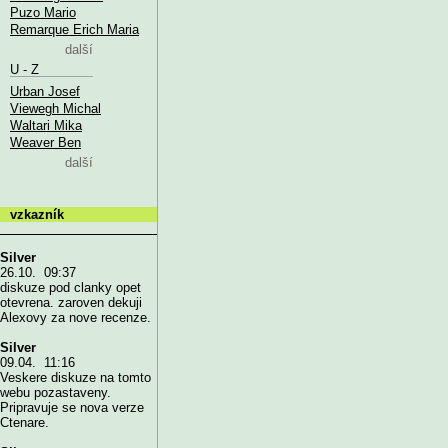
Puzo Mario
Remarque Erich Maria
další
U - Z
Urban Josef
Viewegh Michal
Waltari Mika
Weaver Ben
další
vzkazník
Silver
26.10. 09:37
diskuze pod clanky opet
otevrena. zaroven dekuji
Alexovy za nove recenze.
Silver
09.04. 11:16
Veskere diskuze na tomto
webu pozastaveny.
Pripravuje se nova verze
Ctenare.