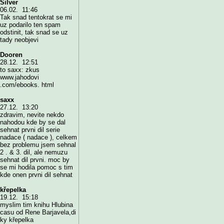
Silver
06.02. 11:46
Tak snad tentokrat se mi
uz podarilo ten spam
odstinit, tak snad se uz
tady neobjevi
Dooren
28.12. 12:51
to saxx: zkus
www.jahodovi
.com/ebooks. html
saxx
27.12. 13:20
zdravim, nevite nekdo
nahodou kde by se dal
sehnat prvni dil serie
nadace ( nadace ), celkem
bez problemu jsem sehnal
2 . & 3. dil, ale nemuzu
sehnat dil prvni. moc by
se mi hodila pomoc s tim
kde onen prvni dil sehnat
křepelka
19.12. 15:18
myslim tim knihu Hlubina
casu od Rene Barjavela,di
ky křepelka