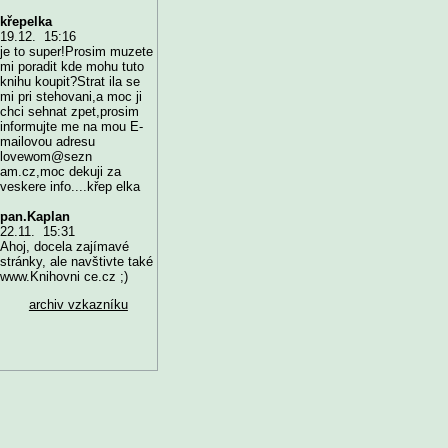
křepelka
19.12. 15:16
je to super!Prosim muzete
mi poradit kde mohu tuto
knihu koupit?Strat ila se
mi pri stehovani,a moc ji
chci sehnat zpet,prosim
informujte me na mou E-
mailovou adresu
lovewom@sezn
am.cz,moc dekuji za
veskere info....křep elka
pan.Kaplan
22.11. 15:31
Ahoj, docela zajímavé
stránky, ale navštivte také
www.Knihovni ce.cz ;)
archiv vzkazníku