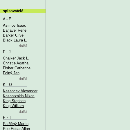
spisovatelé
A - E
Asimov Isaac
Barjavel René
Barker Clive
Black Laura L.
další
F - J
Chalker Jack L.
Christie Agatha
Fisher Catherine
Folný Jan
další
K - O
Kazancev Alexander
Kazantzakis Nikos
King Stephen
King William
další
P - T
Patřičný Martin
Poe Edgar Allan