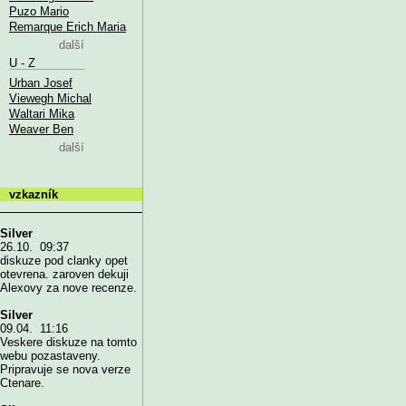
Puzo Mario
Remarque Erich Maria
další
U - Z
Urban Josef
Viewegh Michal
Waltari Mika
Weaver Ben
další
vzkazník
Silver
26.10. 09:37
diskuze pod clanky opet
otevrena. zaroven dekuji
Alexovy za nove recenze.
Silver
09.04. 11:16
Veskere diskuze na tomto
webu pozastaveny.
Pripravuje se nova verze
Ctenare.