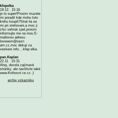
křepelka
19.12. 15:16
je to super!Prosim muzete
mi poradit kde mohu tuto
knihu koupit?Strat ila se
mi pri stehovani,a moc ji
chci sehnat zpet,prosim
informujte me na mou E-
mailovou adresu
lovewom@sezn
am.cz,moc dekuji za
veskere info....křep elka
pan.Kaplan
22.11. 15:31
Ahoj, docela zajímavé
stránky, ale navštivte také
www.Knihovni ce.cz ;)
archiv vzkazníku