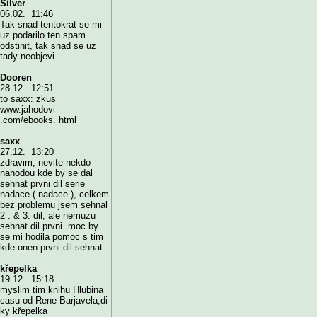
Silver
06.02. 11:46
Tak snad tentokrat se mi
uz podarilo ten spam
odstinit, tak snad se uz
tady neobjevi
Dooren
28.12. 12:51
to saxx: zkus
www.jahodovi
.com/ebooks. html
saxx
27.12. 13:20
zdravim, nevite nekdo
nahodou kde by se dal
sehnat prvni dil serie
nadace ( nadace ), celkem
bez problemu jsem sehnal
2 . & 3. dil, ale nemuzu
sehnat dil prvni. moc by
se mi hodila pomoc s tim
kde onen prvni dil sehnat
křepelka
19.12. 15:18
myslim tim knihu Hlubina
casu od Rene Barjavela,di
ky křepelka