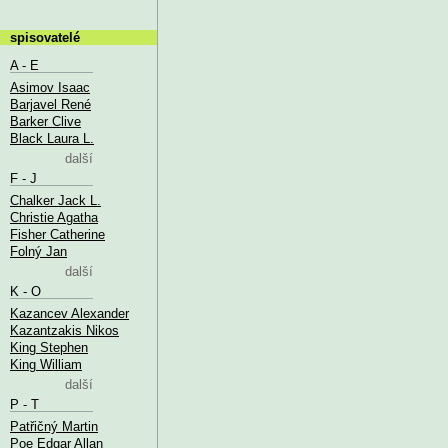
spisovatelé
A - E
Asimov Isaac
Barjavel René
Barker Clive
Black Laura L.
další
F - J
Chalker Jack L.
Christie Agatha
Fisher Catherine
Folný Jan
další
K - O
Kazancev Alexander
Kazantzakis Nikos
King Stephen
King William
další
P - T
Patřičný Martin
Poe Edgar Allan