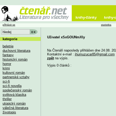
přihlásit se
statistika
Uživatel xSxGOUNmXIy
kategorie
beletrie
Na Čtenáři naposledy přihlášen dne 24.08. 20
duchovní literatura
Kontaktní e-mail :
ihumuzucar85@gmail.com
fantasy
zpět
na výpis.
historický román
horror
Výpis 0 článků :
krimi
kultovní román
partnerské vztahy
sci-fi
sci-fi novella
společenský román
světová klasika
thriller
utopický román
válečná literatura
životopis