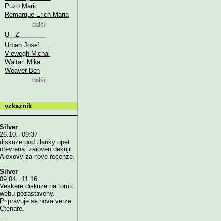
Puzo Mario
Remarque Erich Maria
další
U - Z
Urban Josef
Viewegh Michal
Waltari Mika
Weaver Ben
další
vzkazník
Silver
26.10. 09:37
diskuze pod clanky opet
otevrena. zaroven dekuji
Alexovy za nove recenze.
Silver
09.04. 11:16
Veskere diskuze na tomto
webu pozastaveny.
Pripravuje se nova verze
Ctenare.