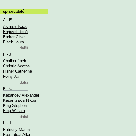
spisovatelé
A - E
Asimov Isaac
Barjavel René
Barker Clive
Black Laura L.
další
F - J
Chalker Jack L.
Christie Agatha
Fisher Catherine
Folný Jan
další
K - O
Kazancev Alexander
Kazantzakis Nikos
King Stephen
King William
další
P - T
Patřičný Martin
Poe Edgar Allan