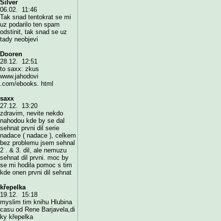
Silver
06.02. 11:46
Tak snad tentokrat se mi
uz podarilo ten spam
odstinit, tak snad se uz
tady neobjevi
Dooren
28.12. 12:51
to saxx: zkus
www.jahodovi
.com/ebooks. html
saxx
27.12. 13:20
zdravim, nevite nekdo
nahodou kde by se dal
sehnat prvni dil serie
nadace ( nadace ), celkem
bez problemu jsem sehnal
2 . & 3. dil, ale nemuzu
sehnat dil prvni. moc by
se mi hodila pomoc s tim
kde onen prvni dil sehnat
křepelka
19.12. 15:18
myslim tim knihu Hlubina
casu od Rene Barjavela,di
ky křepelka