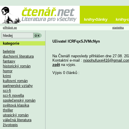
přihlásit se
statistika
Uživatel lCRFqxSJVMcNyn
kategorie
beletrie
Na Čtenáři naposledy přihlášen dne 27.08. 20
duchovní literatura
Kontaktní e-mail :
nopohufuxej416@gmail.co
fantasy
zpět
na výpis.
historický román
horror
Výpis 0 článků :
krimi
kultovní román
partnerské vztahy
sci-fi
sci-fi novella
společenský román
světová klasika
thriller
utopický román
válečná literatura
životopis