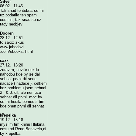
Silver
06.02. 11:46
Tak snad tentokrat se mi
uz podarilo ten spam
odstinit, tak snad se uz
tady neobjevi
Dooren
28.12. 12:51
to saxx: zkus
www.jahodovi
.com/ebooks. html
saxx
27.12. 13:20
zdravim, nevite nekdo
nahodou kde by se dal
sehnat prvni dil serie
nadace ( nadace ), celkem
bez problemu jsem sehnal
2 . & 3. dil, ale nemuzu
sehnat dil prvni. moc by
se mi hodila pomoc s tim
kde onen prvni dil sehnat
křepelka
19.12. 15:18
myslim tim knihu Hlubina
casu od Rene Barjavela,di
ky křepelka