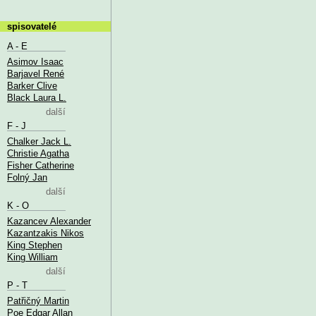
spisovatelé
A - E
Asimov Isaac
Barjavel René
Barker Clive
Black Laura L.
další
F - J
Chalker Jack L.
Christie Agatha
Fisher Catherine
Folný Jan
další
K - O
Kazancev Alexander
Kazantzakis Nikos
King Stephen
King William
další
P - T
Patřičný Martin
Poe Edgar Allan