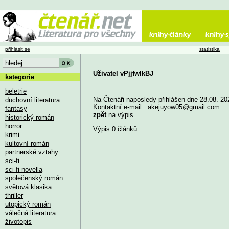
přihlásit se
statistika
Uživatel vPjjfwlkBJ
kategorie
beletrie
Na Čtenáři naposledy přihlášen dne 28.08. 20
duchovní literatura
Kontaktní e-mail :
akejuyow05@gmail.com
fantasy
zpět
na výpis.
historický román
horror
Výpis 0 článků :
krimi
kultovní román
partnerské vztahy
sci-fi
sci-fi novella
společenský román
světová klasika
thriller
utopický román
válečná literatura
životopis