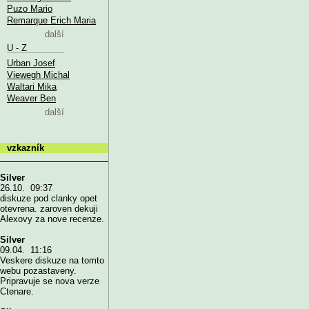
Puzo Mario
Remarque Erich Maria
další
U - Z
Urban Josef
Viewegh Michal
Waltari Mika
Weaver Ben
další
vzkazník
Silver
26.10. 09:37
diskuze pod clanky opet
otevrena. zaroven dekuji
Alexovy za nove recenze.
Silver
09.04. 11:16
Veskere diskuze na tomto
webu pozastaveny.
Pripravuje se nova verze
Ctenare.