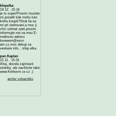
křepelka
19.12. 15:16
je to super!Prosim muzete
mi poradit kde mohu tuto
knihu koupit?Strat ila se
mi pri stehovani,a moc ji
chci sehnat zpet,prosim
informujte me na mou E-
mailovou adresu
lovewom@sezn
am.cz,moc dekuji za
veskere info....křep elka
pan.Kaplan
22.11. 15:31
Ahoj, docela zajímavé
stránky, ale navštivte také
www.Knihovni ce.cz ;)
archiv vzkazníku