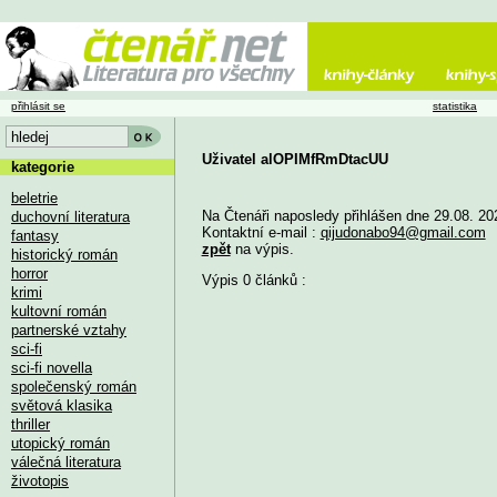
přihlásit se
statistika
Uživatel alOPIMfRmDtacUU
kategorie
beletrie
Na Čtenáři naposledy přihlášen dne 29.08. 20
duchovní literatura
Kontaktní e-mail :
qijudonabo94@gmail.com
fantasy
zpět
na výpis.
historický román
horror
Výpis 0 článků :
krimi
kultovní román
partnerské vztahy
sci-fi
sci-fi novella
společenský román
světová klasika
thriller
utopický román
válečná literatura
životopis