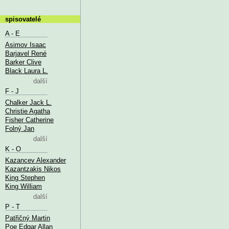
spisovatelé
A - E
Asimov Isaac
Barjavel René
Barker Clive
Black Laura L.
další
F - J
Chalker Jack L.
Christie Agatha
Fisher Catherine
Folný Jan
další
K - O
Kazancev Alexander
Kazantzakis Nikos
King Stephen
King William
další
P - T
Patřičný Martin
Poe Edgar Allan