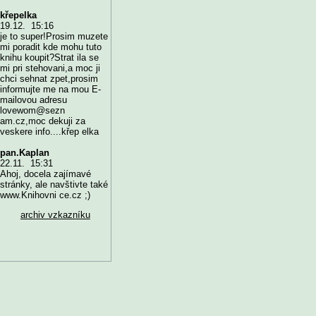
křepelka
19.12. 15:16
je to super!Prosim muzete
mi poradit kde mohu tuto
knihu koupit?Strat ila se
mi pri stehovani,a moc ji
chci sehnat zpet,prosim
informujte me na mou E-
mailovou adresu
lovewom@sezn
am.cz,moc dekuji za
veskere info....křep elka
pan.Kaplan
22.11. 15:31
Ahoj, docela zajímavé
stránky, ale navštivte také
www.Knihovni ce.cz ;)
archiv vzkazníku