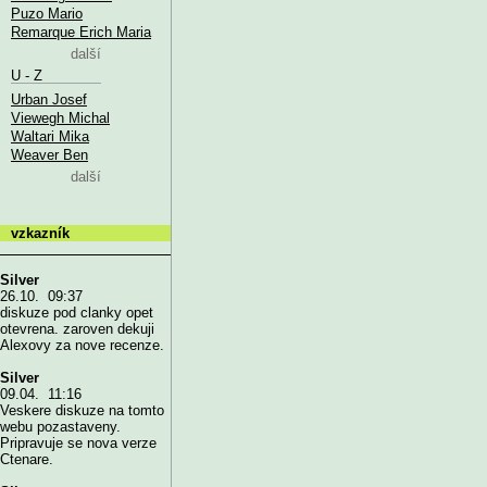
Puzo Mario
Remarque Erich Maria
další
U - Z
Urban Josef
Viewegh Michal
Waltari Mika
Weaver Ben
další
vzkazník
Silver
26.10. 09:37
diskuze pod clanky opet
otevrena. zaroven dekuji
Alexovy za nove recenze.
Silver
09.04. 11:16
Veskere diskuze na tomto
webu pozastaveny.
Pripravuje se nova verze
Ctenare.