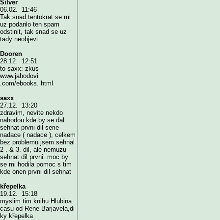
Silver
06.02. 11:46
Tak snad tentokrat se mi
uz podarilo ten spam
odstinit, tak snad se uz
tady neobjevi
Dooren
28.12. 12:51
to saxx: zkus
www.jahodovi
.com/ebooks. html
saxx
27.12. 13:20
zdravim, nevite nekdo
nahodou kde by se dal
sehnat prvni dil serie
nadace ( nadace ), celkem
bez problemu jsem sehnal
2 . & 3. dil, ale nemuzu
sehnat dil prvni. moc by
se mi hodila pomoc s tim
kde onen prvni dil sehnat
křepelka
19.12. 15:18
myslim tim knihu Hlubina
casu od Rene Barjavela,di
ky křepelka