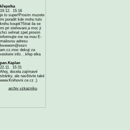
křepelka
19.12. 15:16
je to super!Prosim muzete
mi poradit kde mohu tuto
knihu koupit?Strat ila se
mi pri stehovani,a moc ji
chci sehnat zpet,prosim
informujte me na mou E-
mailovou adresu
lovewom@sezn
am.cz,moc dekuji za
veskere info....křep elka
pan.Kaplan
22.11. 15:31
Ahoj, docela zajímavé
stránky, ale navštivte také
www.Knihovni ce.cz ;)
archiv vzkazníku