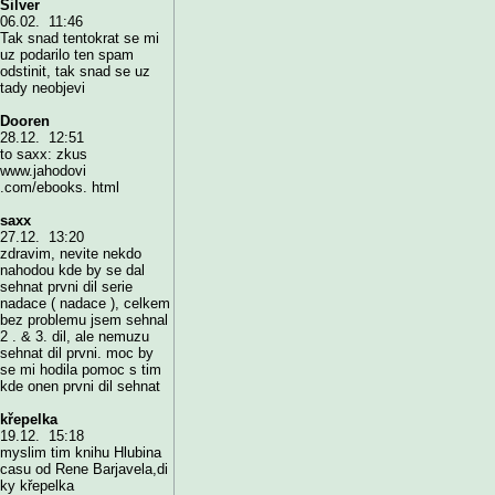
Silver
06.02. 11:46
Tak snad tentokrat se mi
uz podarilo ten spam
odstinit, tak snad se uz
tady neobjevi
Dooren
28.12. 12:51
to saxx: zkus
www.jahodovi
.com/ebooks. html
saxx
27.12. 13:20
zdravim, nevite nekdo
nahodou kde by se dal
sehnat prvni dil serie
nadace ( nadace ), celkem
bez problemu jsem sehnal
2 . & 3. dil, ale nemuzu
sehnat dil prvni. moc by
se mi hodila pomoc s tim
kde onen prvni dil sehnat
křepelka
19.12. 15:18
myslim tim knihu Hlubina
casu od Rene Barjavela,di
ky křepelka