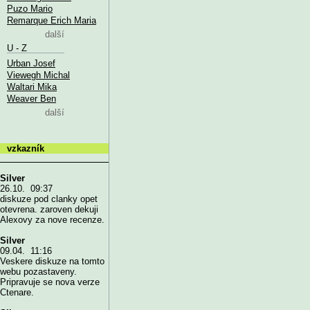
Puzo Mario
Remarque Erich Maria
další
U - Z
Urban Josef
Viewegh Michal
Waltari Mika
Weaver Ben
další
vzkazník
Silver
26.10. 09:37
diskuze pod clanky opet
otevrena. zaroven dekuji
Alexovy za nove recenze.
Silver
09.04. 11:16
Veskere diskuze na tomto
webu pozastaveny.
Pripravuje se nova verze
Ctenare.