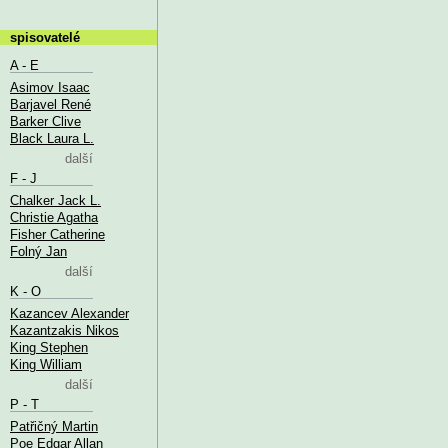
spisovatelé
A - E
Asimov Isaac
Barjavel René
Barker Clive
Black Laura L.
další
F - J
Chalker Jack L.
Christie Agatha
Fisher Catherine
Folný Jan
další
K - O
Kazancev Alexander
Kazantzakis Nikos
King Stephen
King William
další
P - T
Patřičný Martin
Poe Edgar Allan