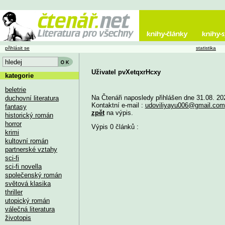
přihlásit se
statistika
Uživatel pvXetqxrHcxy
kategorie
beletrie
Na Čtenáři naposledy přihlášen dne 31.08. 20
duchovní literatura
Kontaktní e-mail :
udoviliyayu006@gmail.com
fantasy
zpět
na výpis.
historický román
horror
Výpis 0 článků :
krimi
kultovní román
partnerské vztahy
sci-fi
sci-fi novella
společenský román
světová klasika
thriller
utopický román
válečná literatura
životopis