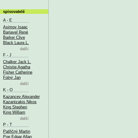
spisovatelé
A - E
Asimov Isaac
Barjavel René
Barker Clive
Black Laura L.
další
F - J
Chalker Jack L.
Christie Agatha
Fisher Catherine
Folný Jan
další
K - O
Kazancev Alexander
Kazantzakis Nikos
King Stephen
King William
další
P - T
Patřičný Martin
Poe Edgar Allan