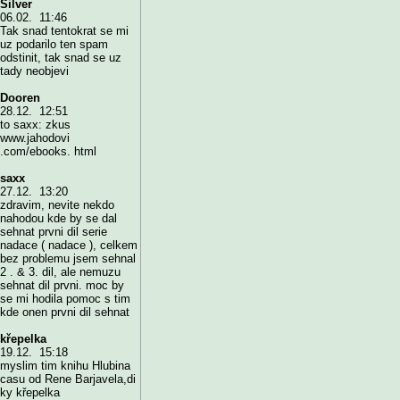
Silver
06.02. 11:46
Tak snad tentokrat se mi
uz podarilo ten spam
odstinit, tak snad se uz
tady neobjevi
Dooren
28.12. 12:51
to saxx: zkus
www.jahodovi
.com/ebooks. html
saxx
27.12. 13:20
zdravim, nevite nekdo
nahodou kde by se dal
sehnat prvni dil serie
nadace ( nadace ), celkem
bez problemu jsem sehnal
2 . & 3. dil, ale nemuzu
sehnat dil prvni. moc by
se mi hodila pomoc s tim
kde onen prvni dil sehnat
křepelka
19.12. 15:18
myslim tim knihu Hlubina
casu od Rene Barjavela,di
ky křepelka