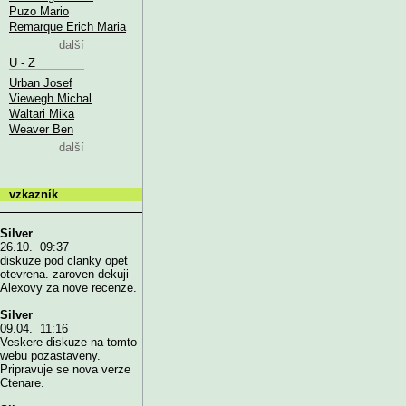
Puzo Mario
Remarque Erich Maria
další
U - Z
Urban Josef
Viewegh Michal
Waltari Mika
Weaver Ben
další
vzkazník
Silver
26.10. 09:37
diskuze pod clanky opet
otevrena. zaroven dekuji
Alexovy za nove recenze.
Silver
09.04. 11:16
Veskere diskuze na tomto
webu pozastaveny.
Pripravuje se nova verze
Ctenare.