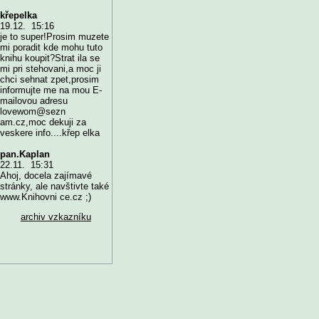
křepelka
19.12. 15:16
je to super!Prosim muzete
mi poradit kde mohu tuto
knihu koupit?Strat ila se
mi pri stehovani,a moc ji
chci sehnat zpet,prosim
informujte me na mou E-
mailovou adresu
lovewom@sezn
am.cz,moc dekuji za
veskere info....křep elka
pan.Kaplan
22.11. 15:31
Ahoj, docela zajímavé
stránky, ale navštivte také
www.Knihovni ce.cz ;)
archiv vzkazníku