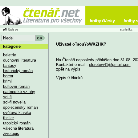
přihlásit se
statistika
Uživatel oTsouYoWXZHKP
kategorie
beletrie
Na Čtenáři naposledy přihlášen dne 31.08. 20
duchovní literatura
Kontaktní e-mail :
oloretew41@gmail.com
fantasy
zpět
na výpis.
historický román
horror
Výpis 0 článků :
krimi
kultovní román
partnerské vztahy
sci-fi
sci-fi novella
společenský román
světová klasika
thriller
utopický román
válečná literatura
životopis