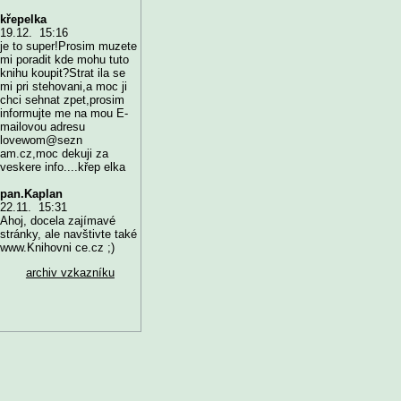
křepelka
19.12. 15:16
je to super!Prosim muzete
mi poradit kde mohu tuto
knihu koupit?Strat ila se
mi pri stehovani,a moc ji
chci sehnat zpet,prosim
informujte me na mou E-
mailovou adresu
lovewom@sezn
am.cz,moc dekuji za
veskere info....křep elka
pan.Kaplan
22.11. 15:31
Ahoj, docela zajímavé
stránky, ale navštivte také
www.Knihovni ce.cz ;)
archiv vzkazníku