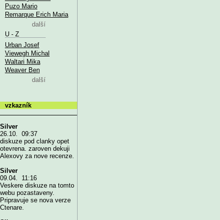
Puzo Mario
Remarque Erich Maria
další
U - Z
Urban Josef
Viewegh Michal
Waltari Mika
Weaver Ben
další
vzkazník
Silver
26.10. 09:37
diskuze pod clanky opet
otevrena. zaroven dekuji
Alexovy za nove recenze.
Silver
09.04. 11:16
Veskere diskuze na tomto
webu pozastaveny.
Pripravuje se nova verze
Ctenare.