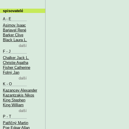
spisovatelé
A - E
Asimov Isaac
Barjavel René
Barker Clive
Black Laura L.
další
F - J
Chalker Jack L.
Christie Agatha
Fisher Catherine
Folný Jan
další
K - O
Kazancev Alexander
Kazantzakis Nikos
King Stephen
King William
další
P - T
Patřičný Martin
Poe Edgar Allan