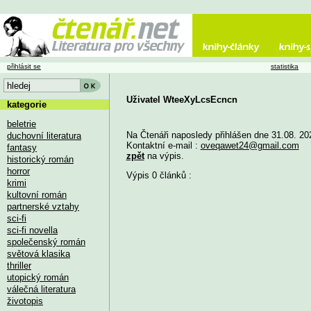
přihlásit se
statistika
Uživatel WteeXyLcsEcncn
kategorie
beletrie
Na Čtenáři naposledy přihlášen dne 31.08. 20
duchovní literatura
Kontaktní e-mail :
oveqawet24@gmail.com
fantasy
zpět
na výpis.
historický román
horror
Výpis 0 článků :
krimi
kultovní román
partnerské vztahy
sci-fi
sci-fi novella
společenský román
světová klasika
thriller
utopický román
válečná literatura
životopis