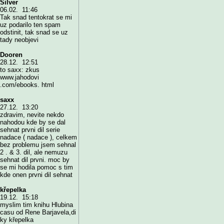
Silver
06.02. 11:46
Tak snad tentokrat se mi
uz podarilo ten spam
odstinit, tak snad se uz
tady neobjevi
Dooren
28.12. 12:51
to saxx: zkus
www.jahodovi
.com/ebooks. html
saxx
27.12. 13:20
zdravim, nevite nekdo
nahodou kde by se dal
sehnat prvni dil serie
nadace ( nadace ), celkem
bez problemu jsem sehnal
2 . & 3. dil, ale nemuzu
sehnat dil prvni. moc by
se mi hodila pomoc s tim
kde onen prvni dil sehnat
křepelka
19.12. 15:18
myslim tim knihu Hlubina
casu od Rene Barjavela,di
ky křepelka