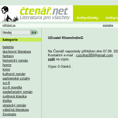
přihlásit se
statistika
Uživatel KhwmlndmG
kategorie
beletrie
Na Čtenáři naposledy přihlášen dne 07.09. 20
duchovní literatura
Kontaktní e-mail :
cuzofop300@gmail.com
fantasy
zpět
na výpis.
historický román
horror
Výpis 0 článků :
krimi
kultovní román
partnerské vztahy
sci-fi
sci-fi novella
společenský román
světová klasika
thriller
utopický román
válečná literatura
životopis