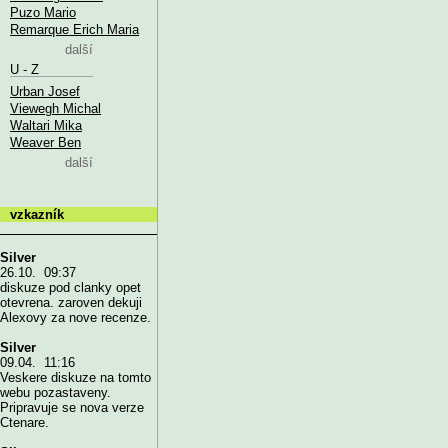
Puzo Mario
Remarque Erich Maria
další
U - Z
Urban Josef
Viewegh Michal
Waltari Mika
Weaver Ben
další
vzkazník
Silver
26.10. 09:37
diskuze pod clanky opet
otevrena. zaroven dekuji
Alexovy za nove recenze.
Silver
09.04. 11:16
Veskere diskuze na tomto
webu pozastaveny.
Pripravuje se nova verze
Ctenare.