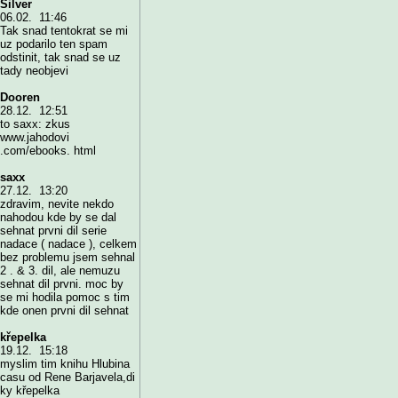
Silver
06.02. 11:46
Tak snad tentokrat se mi
uz podarilo ten spam
odstinit, tak snad se uz
tady neobjevi
Dooren
28.12. 12:51
to saxx: zkus
www.jahodovi
.com/ebooks. html
saxx
27.12. 13:20
zdravim, nevite nekdo
nahodou kde by se dal
sehnat prvni dil serie
nadace ( nadace ), celkem
bez problemu jsem sehnal
2 . & 3. dil, ale nemuzu
sehnat dil prvni. moc by
se mi hodila pomoc s tim
kde onen prvni dil sehnat
křepelka
19.12. 15:18
myslim tim knihu Hlubina
casu od Rene Barjavela,di
ky křepelka