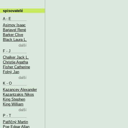
spisovatelé
A - E
Asimov Isaac
Barjavel René
Barker Clive
Black Laura L.
další
F - J
Chalker Jack L.
Christie Agatha
Fisher Catherine
Folný Jan
další
K - O
Kazancev Alexander
Kazantzakis Nikos
King Stephen
King William
další
P - T
Patřičný Martin
Poe Edgar Allan