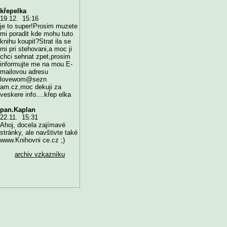
křepelka
19.12. 15:16
je to super!Prosim muzete
mi poradit kde mohu tuto
knihu koupit?Strat ila se
mi pri stehovani,a moc ji
chci sehnat zpet,prosim
informujte me na mou E-
mailovou adresu
lovewom@sezn
am.cz,moc dekuji za
veskere info....křep elka
pan.Kaplan
22.11. 15:31
Ahoj, docela zajímavé
stránky, ale navštivte také
www.Knihovni ce.cz ;)
archiv vzkazníku