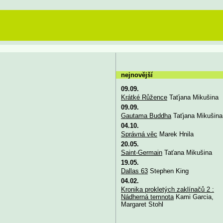
nejnovější
09.09.
Krátké Růžence
Taťjana Mikušina
09.09.
Gautama Buddha
Taťjana Mikušina
04.10.
Správná věc
Marek Hnila
20.05.
Saint-Germain
Taťana Mikušina
19.05.
Dallas 63
Stephen King
04.02.
Kronika prokletých zaklínačů 2 :
Nádherná temnota
Kami Garcia,
Margaret Stohl