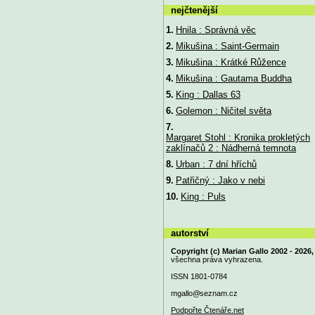
nejčtenější
1.
Hnila : Správná věc
2.
Mikušina : Saint-Germain
3.
Mikušina : Krátké Růžence
4.
Mikušina : Gautama Buddha
5.
King : Dallas 63
6.
Golemon : Ničitel světa
7.
Margaret Stohl : Kronika prokletých
zaklínačů 2 : Nádherná temnota
8.
Urban : 7 dní hříchů
9.
Patřičný : Jako v nebi
10.
King : Puls
autorství
Copyright (c) Marian Gallo 2002 - 2026,
všechna práva vyhrazena.
ISSN 1801-0784
mgallo@
seznam.cz
Podpořte Čtenáře.net