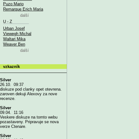
Puzo Mario
Remarque Erich Maria
další
U - Z
Urban Josef
Viewegh Michal
Waltari Mika
Weaver Ben
další
vzkazník
Silver
26.10. 09:37
diskuze pod clanky opet otevrena.
zaroven dekuji Alexovy za nove
recenze.
Silver
09.04. 11:16
Veskere diskuze na tomto webu
pozastaveny. Pripravuje se nova
verze Ctenare.
Silver