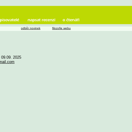
odběr novinek
filozofie webu
e 09.09. 2025
mail.com