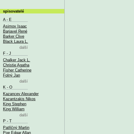
spisovatelé
A - E
Asimov Isaac
Barjavel René
Barker Clive
Black Laura L.
další
F - J
Chalker Jack L.
Christie Agatha
Fisher Catherine
Folný Jan
další
K - O
Kazancev Alexander
Kazantzakis Nikos
King Stephen
King William
další
P - T
Patřičný Martin
Poe Edgar Allan