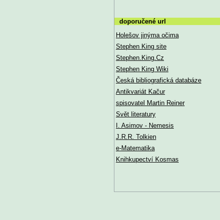
doporučené url
Holešov jinýma očima
Stephen King site
Stephen.King.Cz
Stephen King Wiki
Česká bibliografická databáze
Antikvariát Kačur
spisovatel Martin Reiner
Svět literatury
I. Asimov - Nemesis
J.R.R. Tolkien
e-Matematika
Knihkupectví Kosmas