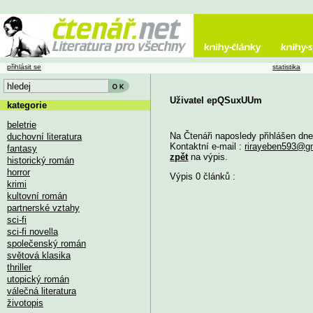
přihlásit se
statistika
Uživatel epQSuxUUm
kategorie
beletrie
Na Čtenáři naposledy přihlášen dn
duchovní literatura
Kontaktní e-mail :
rirayeben593@g
fantasy
zpět
na výpis.
historický román
horror
Výpis 0 článků :
krimi
kultovní román
partnerské vztahy
sci-fi
sci-fi novella
společenský román
světová klasika
thriller
utopický román
válečná literatura
životopis