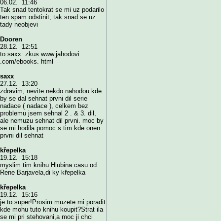
06.02. 11:46
Tak snad tentokrat se mi uz podarilo
ten spam odstinit, tak snad se uz
tady neobjevi
Dooren
28.12. 12:51
to saxx: zkus www.jahodovi
.com/ebooks. html
saxx
27.12. 13:20
zdravim, nevite nekdo nahodou kde
by se dal sehnat prvni dil serie
nadace ( nadace ), celkem bez
problemu jsem sehnal 2 . & 3. dil,
ale nemuzu sehnat dil prvni. moc by
se mi hodila pomoc s tim kde onen
prvni dil sehnat
křepelka
19.12. 15:18
myslim tim knihu Hlubina casu od
Rene Barjavela,di ky křepelka
křepelka
19.12. 15:16
je to super!Prosim muzete mi poradit
kde mohu tuto knihu koupit?Strat ila
se mi pri stehovani,a moc ji chci