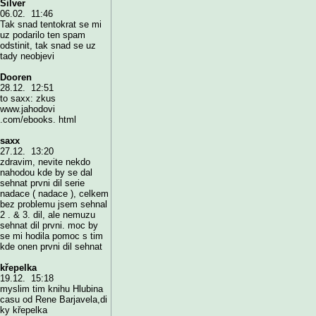
Silver
06.02. 11:46
Tak snad tentokrat se mi
uz podarilo ten spam
odstinit, tak snad se uz
tady neobjevi
Dooren
28.12. 12:51
to saxx: zkus
www.jahodovi
.com/ebooks. html
saxx
27.12. 13:20
zdravim, nevite nekdo
nahodou kde by se dal
sehnat prvni dil serie
nadace ( nadace ), celkem
bez problemu jsem sehnal
2 . & 3. dil, ale nemuzu
sehnat dil prvni. moc by
se mi hodila pomoc s tim
kde onen prvni dil sehnat
křepelka
19.12. 15:18
myslim tim knihu Hlubina
casu od Rene Barjavela,di
ky křepelka