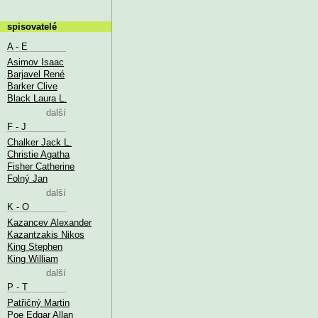
spisovatelé
A - E
Asimov Isaac
Barjavel René
Barker Clive
Black Laura L.
další
F - J
Chalker Jack L.
Christie Agatha
Fisher Catherine
Folný Jan
další
K - O
Kazancev Alexander
Kazantzakis Nikos
King Stephen
King William
další
P - T
Patřičný Martin
Poe Edgar Allan