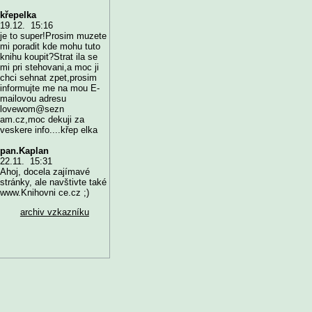
křepelka
19.12. 15:16
je to super!Prosim muzete
mi poradit kde mohu tuto
knihu koupit?Strat ila se
mi pri stehovani,a moc ji
chci sehnat zpet,prosim
informujte me na mou E-
mailovou adresu
lovewom@sezn
am.cz,moc dekuji za
veskere info....křep elka
pan.Kaplan
22.11. 15:31
Ahoj, docela zajímavé
stránky, ale navštivte také
www.Knihovni ce.cz ;)
archiv vzkazníku