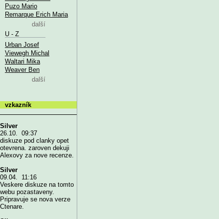
Puzo Mario
Remarque Erich Maria
další
U - Z
Urban Josef
Viewegh Michal
Waltari Mika
Weaver Ben
další
vzkazník
Silver
26.10. 09:37
diskuze pod clanky opet
otevrena. zaroven dekuji
Alexovy za nove recenze.
Silver
09.04. 11:16
Veskere diskuze na tomto
webu pozastaveny.
Pripravuje se nova verze
Ctenare.