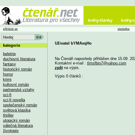
přihlásit se
statistika
Uživatel bYMAxqHo
kategorie
beletrie
Na Čtenáři naposledy přihlášen dne 15.09. 20
duchovní literatura
Kontaktní e-mail :
tlmsfbio7@yahoo.com
fantasy
zpět
na výpis.
historický román
horror
Výpis 0 článků :
krimi
kultovní román
partnerské vztahy
sci-fi
sci-fi novella
společenský román
světová klasika
thriller
utopický román
válečná literatura
životopis