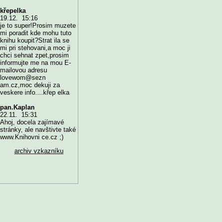
křepelka
19.12. 15:16
je to super!Prosim muzete
mi poradit kde mohu tuto
knihu koupit?Strat ila se
mi pri stehovani,a moc ji
chci sehnat zpet,prosim
informujte me na mou E-
mailovou adresu
lovewom@sezn
am.cz,moc dekuji za
veskere info....křep elka
pan.Kaplan
22.11. 15:31
Ahoj, docela zajímavé
stránky, ale navštivte také
www.Knihovni ce.cz ;)
archiv vzkazníku