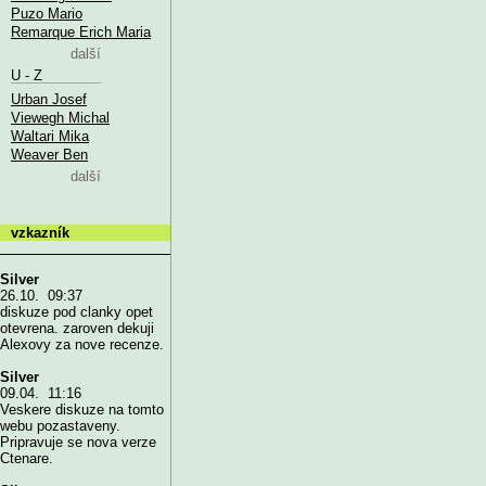
Puzo Mario
Remarque Erich Maria
další
U - Z
Urban Josef
Viewegh Michal
Waltari Mika
Weaver Ben
další
vzkazník
Silver
26.10. 09:37
diskuze pod clanky opet
otevrena. zaroven dekuji
Alexovy za nove recenze.
Silver
09.04. 11:16
Veskere diskuze na tomto
webu pozastaveny.
Pripravuje se nova verze
Ctenare.