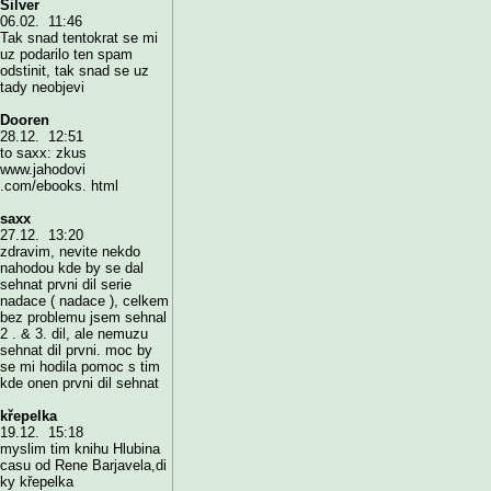
Silver
06.02. 11:46
Tak snad tentokrat se mi
uz podarilo ten spam
odstinit, tak snad se uz
tady neobjevi
Dooren
28.12. 12:51
to saxx: zkus
www.jahodovi
.com/ebooks. html
saxx
27.12. 13:20
zdravim, nevite nekdo
nahodou kde by se dal
sehnat prvni dil serie
nadace ( nadace ), celkem
bez problemu jsem sehnal
2 . & 3. dil, ale nemuzu
sehnat dil prvni. moc by
se mi hodila pomoc s tim
kde onen prvni dil sehnat
křepelka
19.12. 15:18
myslim tim knihu Hlubina
casu od Rene Barjavela,di
ky křepelka