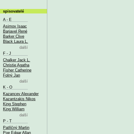
spisovatelé
A - E
Asimov Isaac
Barjavel René
Barker Clive
Black Laura L.
další
F - J
Chalker Jack L.
Christie Agatha
Fisher Catherine
Folný Jan
další
K - O
Kazancev Alexander
Kazantzakis Nikos
King Stephen
King William
další
P - T
Patřičný Martin
Poe Edgar Allan