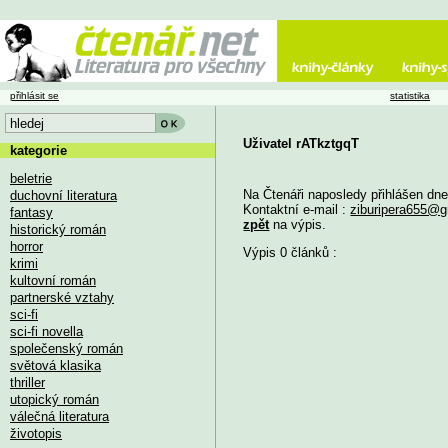
přihlásit se
statistika
Uživatel rATkztgqT
kategorie
beletrie
Na Čtenáři naposledy přihlášen dn
duchovní literatura
Kontaktní e-mail :
ziburipera655@
fantasy
zpět
na výpis.
historický román
horror
Výpis 0 článků :
krimi
kultovní román
partnerské vztahy
sci-fi
sci-fi novella
společenský román
světová klasika
thriller
utopický román
válečná literatura
životopis