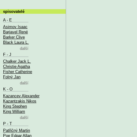
spisovatelé
A - E
Asimov Isaac
Barjavel René
Barker Clive
Black Laura L.
další
F - J
Chalker Jack L.
Christie Agatha
Fisher Catherine
Folný Jan
další
K - O
Kazancev Alexander
Kazantzakis Nikos
King Stephen
King William
další
P - T
Patřičný Martin
Poe Edgar Allan