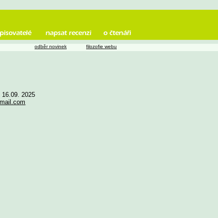
odběr novinek
filozofie webu
e 16.09. 2025
gmail.com