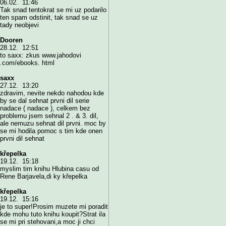
06.02. 11:46
Tak snad tentokrat se mi uz podarilo
ten spam odstinit, tak snad se uz
tady neobjevi
Dooren
28.12. 12:51
to saxx: zkus www.jahodovi
.com/ebooks. html
saxx
27.12. 13:20
zdravim, nevite nekdo nahodou kde
by se dal sehnat prvni dil serie
nadace ( nadace ), celkem bez
problemu jsem sehnal 2 . & 3. dil,
ale nemuzu sehnat dil prvni. moc by
se mi hodila pomoc s tim kde onen
prvni dil sehnat
křepelka
19.12. 15:18
myslim tim knihu Hlubina casu od
Rene Barjavela,di ky křepelka
křepelka
19.12. 15:16
je to super!Prosim muzete mi poradit
kde mohu tuto knihu koupit?Strat ila
se mi pri stehovani,a moc ji chci