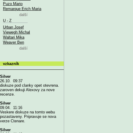
Puzo Mario
Remarque Erich Maria
další
U - Z
Urban Josef
Viewegh Michal
Waltari Mika
Weaver Ben
další
vzkazník
Silver
26.10. 09:37
diskuze pod clanky opet otevrena.
zaroven dekuji Alexovy za nove
recenze.
Silver
09.04. 11:16
Veskere diskuze na tomto webu
pozastaveny. Pripravuje se nova
verze Ctenare.
Silver