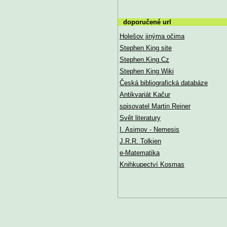
doporučené url
Holešov jinýma očima
Stephen King site
Stephen.King.Cz
Stephen King Wiki
Česká bibliografická databáze
Antikvariát Kačur
spisovatel Martin Reiner
Svět literatury
I. Asimov - Nemesis
J.R.R. Tolkien
e-Matematika
Knihkupectví Kosmas