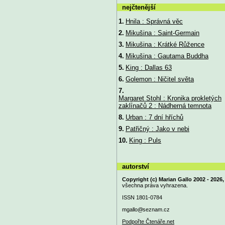
nejčtenější
1.
Hnila : Správná věc
2.
Mikušina : Saint-Germain
3.
Mikušina : Krátké Růžence
4.
Mikušina : Gautama Buddha
5.
King : Dallas 63
6.
Golemon : Ničitel světa
7.
Margaret Stohl : Kronika prokletých
zaklínačů 2 : Nádherná temnota
8.
Urban : 7 dní hříchů
9.
Patřičný : Jako v nebi
10.
King : Puls
autorství
Copyright (c) Marian Gallo 2002 - 2026,
všechna práva vyhrazena.
ISSN 1801-0784
mgallo@
seznam.cz
Podpořte Čtenáře.net