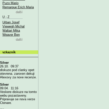
Puzo Mario
Remarque Erich Maria
další
U - Z
Urban Josef
Viewegh Michal
Waltari Mika
Weaver Ben
další
vzkazník
Silver
26.10. 09:37
diskuze pod clanky opet
otevrena. zaroven dekuji
Alexovy za nove recenze.
Silver
09.04. 11:16
Veskere diskuze na tomto
webu pozastaveny.
Pripravuje se nova verze
Ctenare.