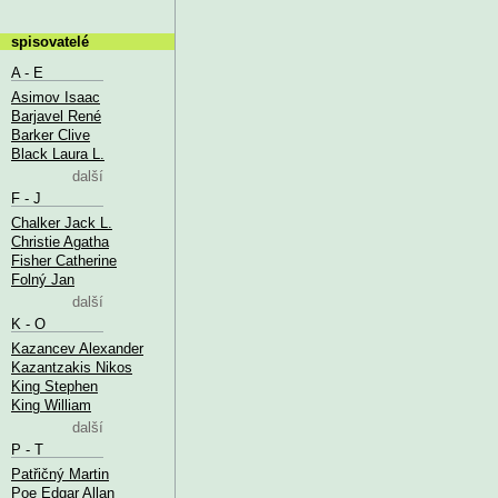
spisovatelé
A - E
Asimov Isaac
Barjavel René
Barker Clive
Black Laura L.
další
F - J
Chalker Jack L.
Christie Agatha
Fisher Catherine
Folný Jan
další
K - O
Kazancev Alexander
Kazantzakis Nikos
King Stephen
King William
další
P - T
Patřičný Martin
Poe Edgar Allan