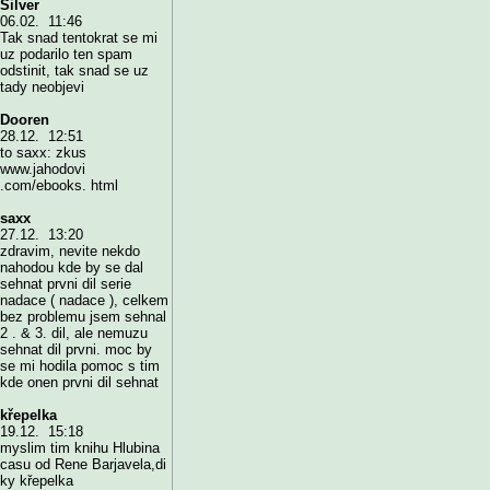
Silver
06.02. 11:46
Tak snad tentokrat se mi
uz podarilo ten spam
odstinit, tak snad se uz
tady neobjevi
Dooren
28.12. 12:51
to saxx: zkus
www.jahodovi
.com/ebooks. html
saxx
27.12. 13:20
zdravim, nevite nekdo
nahodou kde by se dal
sehnat prvni dil serie
nadace ( nadace ), celkem
bez problemu jsem sehnal
2 . & 3. dil, ale nemuzu
sehnat dil prvni. moc by
se mi hodila pomoc s tim
kde onen prvni dil sehnat
křepelka
19.12. 15:18
myslim tim knihu Hlubina
casu od Rene Barjavela,di
ky křepelka