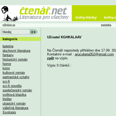
přihlásit se
statistika
Uživatel KGHKALAAV
kategorie
beletrie
Na Čtenáři naposledy přihlášen dne 17.09. 20
duchovní literatura
Kontaktní e-mail :
arucobeta052@gmail.com
fantasy
zpět
na výpis.
historický román
horror
Výpis 0 článků :
krimi
kultovní román
partnerské vztahy
sci-fi
sci-fi novella
společenský román
světová klasika
thriller
utopický román
válečná literatura
životopis