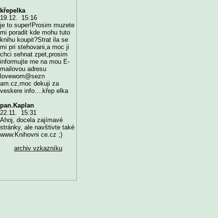
křepelka
19.12. 15:16
je to super!Prosim muzete
mi poradit kde mohu tuto
knihu koupit?Strat ila se
mi pri stehovani,a moc ji
chci sehnat zpet,prosim
informujte me na mou E-
mailovou adresu
lovewom@sezn
am.cz,moc dekuji za
veskere info....křep elka
pan.Kaplan
22.11. 15:31
Ahoj, docela zajímavé
stránky, ale navštivte také
www.Knihovni ce.cz ;)
archiv vzkazníku