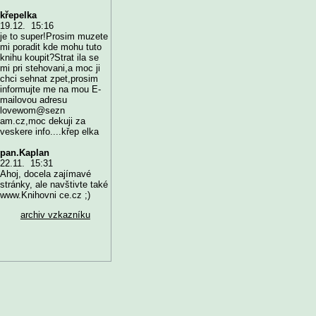
křepelka
19.12. 15:16
je to super!Prosim muzete
mi poradit kde mohu tuto
knihu koupit?Strat ila se
mi pri stehovani,a moc ji
chci sehnat zpet,prosim
informujte me na mou E-
mailovou adresu
lovewom@sezn
am.cz,moc dekuji za
veskere info....křep elka
pan.Kaplan
22.11. 15:31
Ahoj, docela zajímavé
stránky, ale navštivte také
www.Knihovni ce.cz ;)
archiv vzkazníku