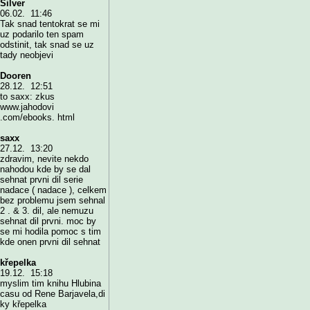
Silver
06.02. 11:46
Tak snad tentokrat se mi
uz podarilo ten spam
odstinit, tak snad se uz
tady neobjevi
Dooren
28.12. 12:51
to saxx: zkus
www.jahodovi
.com/ebooks. html
saxx
27.12. 13:20
zdravim, nevite nekdo
nahodou kde by se dal
sehnat prvni dil serie
nadace ( nadace ), celkem
bez problemu jsem sehnal
2 . & 3. dil, ale nemuzu
sehnat dil prvni. moc by
se mi hodila pomoc s tim
kde onen prvni dil sehnat
křepelka
19.12. 15:18
myslim tim knihu Hlubina
casu od Rene Barjavela,di
ky křepelka