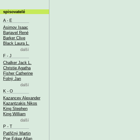
spisovatelé
A - E
Asimov Isaac
Barjavel René
Barker Clive
Black Laura L.
další
F - J
Chalker Jack L.
Christie Agatha
Fisher Catherine
Folný Jan
další
K - O
Kazancev Alexander
Kazantzakis Nikos
King Stephen
King William
další
P - T
Patřičný Martin
Poe Edgar Allan