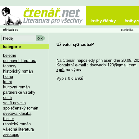
přihlásit se
statistika
Uživatel sjGicidbxP
kategorie
beletrie
Na Čtenáři naposledy přihlášen dne 20.09. 20
duchovní literatura
Kontaktní e-mail :
tisowaqixi120@gmail.com
fantasy
zpět
na výpis.
historický román
horror
Výpis 0 článků :
krimi
kultovní román
partnerské vztahy
sci-fi
sci-fi novella
společenský román
světová klasika
thriller
utopický román
válečná literatura
životopis