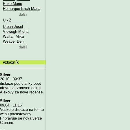
Puzo Mario
Remarque Erich Maria
další
U - Z
Urban Josef
Viewegh Michal
Waltari Mika
Weaver Ben
další
vzkazník
Silver
26.10. 09:37
diskuze pod clanky opet
otevrena. zaroven dekuji
Alexovy za nove recenze.
Silver
09.04. 11:16
Veskere diskuze na tomto
webu pozastaveny.
Pripravuje se nova verze
Ctenare.