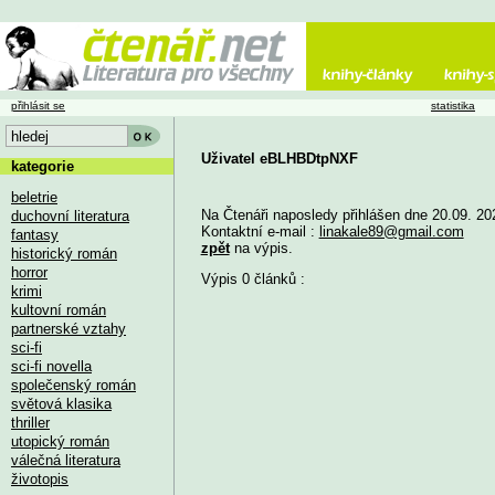
přihlásit se
statistika
Uživatel eBLHBDtpNXF
kategorie
beletrie
Na Čtenáři naposledy přihlášen dne 20.09. 20
duchovní literatura
Kontaktní e-mail :
linakale89@gmail.com
fantasy
zpět
na výpis.
historický román
horror
Výpis 0 článků :
krimi
kultovní román
partnerské vztahy
sci-fi
sci-fi novella
společenský román
světová klasika
thriller
utopický román
válečná literatura
životopis