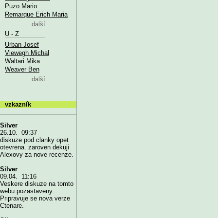
Puzo Mario
Remarque Erich Maria
další
U - Z
Urban Josef
Viewegh Michal
Waltari Mika
Weaver Ben
další
vzkazník
Silver
26.10. 09:37
diskuze pod clanky opet
otevrena. zaroven dekuji
Alexovy za nove recenze.
Silver
09.04. 11:16
Veskere diskuze na tomto
webu pozastaveny.
Pripravuje se nova verze
Ctenare.