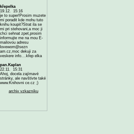
křepelka
19.12. 15:16
je to super!Prosim muzete
mi poradit kde mohu tuto
knihu koupit?Strat ila se
mi pri stehovani,a moc ji
chci sehnat zpet,prosim
informujte me na mou E-
mailovou adresu
lovewom@sezn
am.cz,moc dekuji za
veskere info....křep elka
pan.Kaplan
22.11. 15:31
Ahoj, docela zajímavé
stránky, ale navštivte také
www.Knihovni ce.cz ;)
archiv vzkazníku