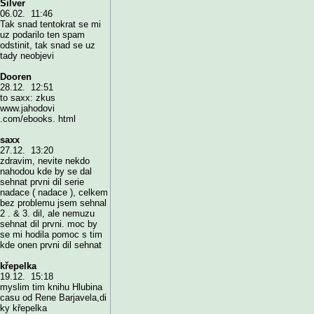
Silver
06.02. 11:46
Tak snad tentokrat se mi
uz podarilo ten spam
odstinit, tak snad se uz
tady neobjevi
Dooren
28.12. 12:51
to saxx: zkus
www.jahodovi
.com/ebooks. html
saxx
27.12. 13:20
zdravim, nevite nekdo
nahodou kde by se dal
sehnat prvni dil serie
nadace ( nadace ), celkem
bez problemu jsem sehnal
2 . & 3. dil, ale nemuzu
sehnat dil prvni. moc by
se mi hodila pomoc s tim
kde onen prvni dil sehnat
křepelka
19.12. 15:18
myslim tim knihu Hlubina
casu od Rene Barjavela,di
ky křepelka