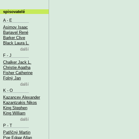
spisovatelé
A - E
Asimov Isaac
Barjavel René
Barker Clive
Black Laura L.
další
F - J
Chalker Jack L.
Christie Agatha
Fisher Catherine
Folný Jan
další
K - O
Kazancev Alexander
Kazantzakis Nikos
King Stephen
King William
další
P - T
Patřičný Martin
Poe Edgar Allan