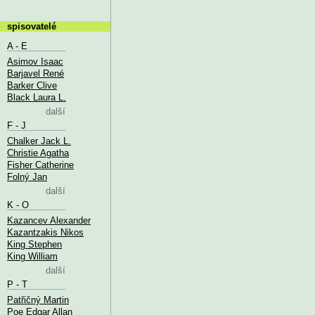
spisovatelé
A - E
Asimov Isaac
Barjavel René
Barker Clive
Black Laura L.
další
F - J
Chalker Jack L.
Christie Agatha
Fisher Catherine
Folný Jan
další
K - O
Kazancev Alexander
Kazantzakis Nikos
King Stephen
King William
další
P - T
Patřičný Martin
Poe Edgar Allan