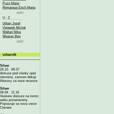
Puzo Mario
Remarque Erich Maria
další
U - Z
Urban Josef
Viewegh Michal
Waltari Mika
Weaver Ben
další
vzkazník
Silver
26.10. 09:37
diskuze pod clanky opet
otevrena. zaroven dekuji
Alexovy za nove recenze.
Silver
09.04. 11:16
Veskere diskuze na tomto
webu pozastaveny.
Pripravuje se nova verze
Ctenare.