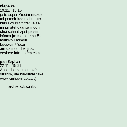
křepelka
19.12. 15:16
je to super!Prosim muzete
mi poradit kde mohu tuto
knihu koupit?Strat ila se
mi pri stehovani,a moc ji
chci sehnat zpet,prosim
informujte me na mou E-
mailovou adresu
lovewom@sezn
am.cz,moc dekuji za
veskere info....křep elka
pan.Kaplan
22.11. 15:31
Ahoj, docela zajímavé
stránky, ale navštivte také
www.Knihovni ce.cz ;)
archiv vzkazníku