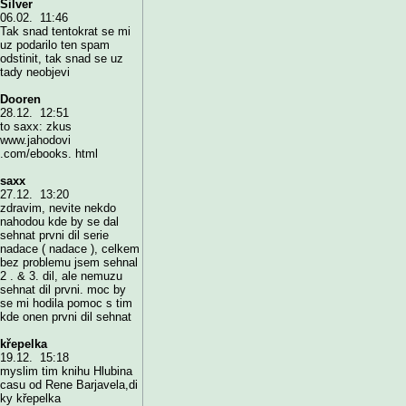
Silver
06.02. 11:46
Tak snad tentokrat se mi
uz podarilo ten spam
odstinit, tak snad se uz
tady neobjevi
Dooren
28.12. 12:51
to saxx: zkus
www.jahodovi
.com/ebooks. html
saxx
27.12. 13:20
zdravim, nevite nekdo
nahodou kde by se dal
sehnat prvni dil serie
nadace ( nadace ), celkem
bez problemu jsem sehnal
2 . & 3. dil, ale nemuzu
sehnat dil prvni. moc by
se mi hodila pomoc s tim
kde onen prvni dil sehnat
křepelka
19.12. 15:18
myslim tim knihu Hlubina
casu od Rene Barjavela,di
ky křepelka