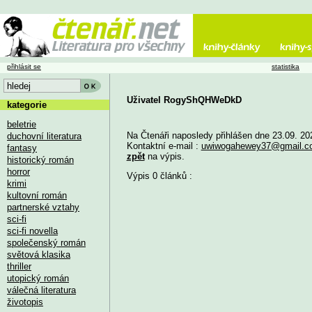
přihlásit se
statistika
Uživatel RogyShQHWeDkD
kategorie
beletrie
Na Čtenáři naposledy přihlášen dne 23.09. 20
duchovní literatura
Kontaktní e-mail :
uwiwogahewey37@gmail.c
fantasy
zpět
na výpis.
historický román
horror
Výpis 0 článků :
krimi
kultovní román
partnerské vztahy
sci-fi
sci-fi novella
společenský román
světová klasika
thriller
utopický román
válečná literatura
životopis