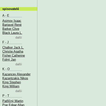
spisovatelé
A - E
Asimov Isaac
Barjavel René
Barker Clive
Black Laura L.
další
F - J
Chalker Jack L.
Christie Agatha
Fisher Catherine
Folný Jan
další
K - O
Kazancev Alexander
Kazantzakis Nikos
King Stephen
King William
další
P - T
Patřičný Martin
Poe Edgar Allan