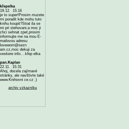
křepelka
19.12. 15:16
je to super!Prosim muzete
mi poradit kde mohu tuto
knihu koupit?Strat ila se
mi pri stehovani,a moc ji
chci sehnat zpet,prosim
informujte me na mou E-
mailovou adresu
lovewom@sezn
am.cz,moc dekuji za
veskere info....křep elka
pan.Kaplan
22.11. 15:31
Ahoj, docela zajímavé
stránky, ale navštivte také
www.Knihovni ce.cz ;)
archiv vzkazníku