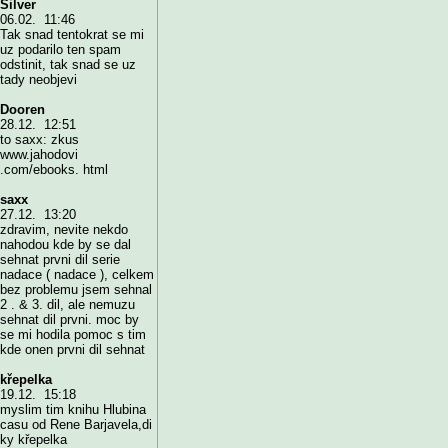
Silver
06.02. 11:46
Tak snad tentokrat se mi
uz podarilo ten spam
odstinit, tak snad se uz
tady neobjevi
Dooren
28.12. 12:51
to saxx: zkus
www.jahodovi
.com/ebooks. html
saxx
27.12. 13:20
zdravim, nevite nekdo
nahodou kde by se dal
sehnat prvni dil serie
nadace ( nadace ), celkem
bez problemu jsem sehnal
2 . & 3. dil, ale nemuzu
sehnat dil prvni. moc by
se mi hodila pomoc s tim
kde onen prvni dil sehnat
křepelka
19.12. 15:18
myslim tim knihu Hlubina
casu od Rene Barjavela,di
ky křepelka