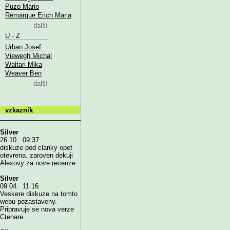
Puzo Mario
Remarque Erich Maria
další
U - Z
Urban Josef
Viewegh Michal
Waltari Mika
Weaver Ben
další
vzkazník
Silver
26.10. 09:37
diskuze pod clanky opet
otevrena. zaroven dekuji
Alexovy za nove recenze.
Silver
09.04. 11:16
Veskere diskuze na tomto
webu pozastaveny.
Pripravuje se nova verze
Ctenare.