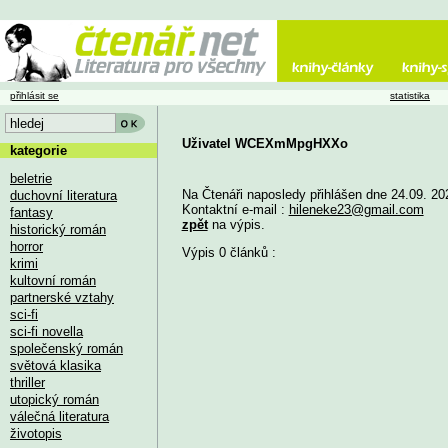
přihlásit se
statistika
Uživatel WCEXmMpgHXXo
kategorie
beletrie
Na Čtenáři naposledy přihlášen dne 24.09. 20
duchovní literatura
Kontaktní e-mail :
hileneke23@gmail.com
fantasy
zpět
na výpis.
historický román
horror
Výpis 0 článků :
krimi
kultovní román
partnerské vztahy
sci-fi
sci-fi novella
společenský román
světová klasika
thriller
utopický román
válečná literatura
životopis