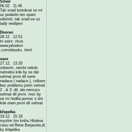
Silver
06.02. 11:46
Tak snad tentokrat se mi
uz podarilo ten spam
odstinit, tak snad se uz
tady neobjevi
Dooren
28.12. 12:51
to saxx: zkus
www.jahodovi
.com/ebooks. html
saxx
27.12. 13:20
zdravim, nevite nekdo
nahodou kde by se dal
sehnat prvni dil serie
nadace ( nadace ), celkem
bez problemu jsem sehnal
2 . & 3. dil, ale nemuzu
sehnat dil prvni. moc by
se mi hodila pomoc s tim
kde onen prvni dil sehnat
křepelka
19.12. 15:18
myslim tim knihu Hlubina
casu od Rene Barjavela,di
ky křepelka