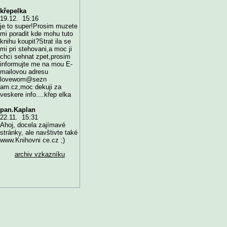
křepelka
19.12. 15:16
je to super!Prosim muzete
mi poradit kde mohu tuto
knihu koupit?Strat ila se
mi pri stehovani,a moc ji
chci sehnat zpet,prosim
informujte me na mou E-
mailovou adresu
lovewom@sezn
am.cz,moc dekuji za
veskere info....křep elka
pan.Kaplan
22.11. 15:31
Ahoj, docela zajímavé
stránky, ale navštivte také
www.Knihovni ce.cz ;)
archiv vzkazníku