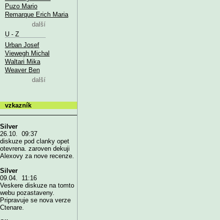
Puzo Mario
Remarque Erich Maria
další
U - Z
Urban Josef
Viewegh Michal
Waltari Mika
Weaver Ben
další
vzkazník
Silver
26.10. 09:37
diskuze pod clanky opet
otevrena. zaroven dekuji
Alexovy za nove recenze.
Silver
09.04. 11:16
Veskere diskuze na tomto
webu pozastaveny.
Pripravuje se nova verze
Ctenare.