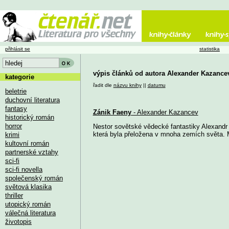
přihlásit se
statistika
výpis článků od autora Alexander Kazance
kategorie
řadit dle
názvu knihy
||
datumu
beletrie
duchovní literatura
fantasy
Zánik Faeny
- Alexander Kazancev
historický román
horror
Nestor sovětské vědecké fantastiky Alexandr 
která byla přeložena v mnoha zemích světa. 
krimi
kultovní román
partnerské vztahy
sci-fi
sci-fi novella
společenský román
světová klasika
thriller
utopický román
válečná literatura
životopis