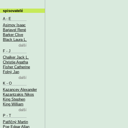
spisovatelé
A - E
Asimov Isaac
Barjavel René
Barker Clive
Black Laura L.
další
F - J
Chalker Jack L.
Christie Agatha
Fisher Catherine
Folný Jan
další
K - O
Kazancev Alexander
Kazantzakis Nikos
King Stephen
King William
další
P - T
Patřičný Martin
Poe Edgar Allan