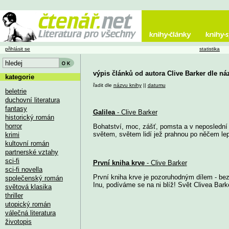
přihlásit se
statistika
výpis článků od autora Clive Barker dle ná
kategorie
řadit dle
názvu knihy
||
datumu
beletrie
duchovní literatura
fantasy
Galilea
- Clive Barker
historický román
horror
Bohatství, moc, zášť, pomsta a v neposlední ř
světem, světem lidí jež prahnou po něčem lep
krimi
kultovní román
partnerské vztahy
sci-fi
První kniha krve
- Clive Barker
sci-fi novella
První kniha krve je pozoruhodným dílem - bez
společenský román
Inu, podíváme se na ni blíž! Svět Clivea Barke
světová klasika
thriller
utopický román
válečná literatura
životopis