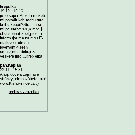
křepelka
19.12. 15:16
je to super!Prosim muzete
mi poradit kde mohu tuto
knihu koupit?Strat ila se
mi pri stehovani,a moc ji
chci sehnat zpet,prosim
informujte me na mou E-
mailovou adresu
lovewom@sezn
am.cz,moc dekuji za
veskere info....křep elka
pan.Kaplan
22.11. 15:31
Ahoj, docela zajímavé
stránky, ale navštivte také
www.Knihovni ce.cz ;)
archiv vzkazníku