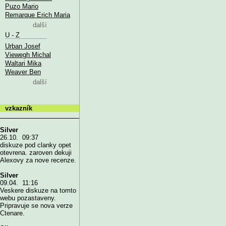
Puzo Mario
Remarque Erich Maria
další
U - Z
Urban Josef
Viewegh Michal
Waltari Mika
Weaver Ben
další
vzkazník
Silver
26.10. 09:37
diskuze pod clanky opet
otevrena. zaroven dekuji
Alexovy za nove recenze.
Silver
09.04. 11:16
Veskere diskuze na tomto
webu pozastaveny.
Pripravuje se nova verze
Ctenare.