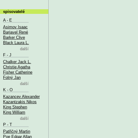
spisovatelé
A - E
Asimov Isaac
Barjavel René
Barker Clive
Black Laura L.
další
F - J
Chalker Jack L.
Christie Agatha
Fisher Catherine
Folný Jan
další
K - O
Kazancev Alexander
Kazantzakis Nikos
King Stephen
King William
další
P - T
Patřičný Martin
Poe Edgar Allan