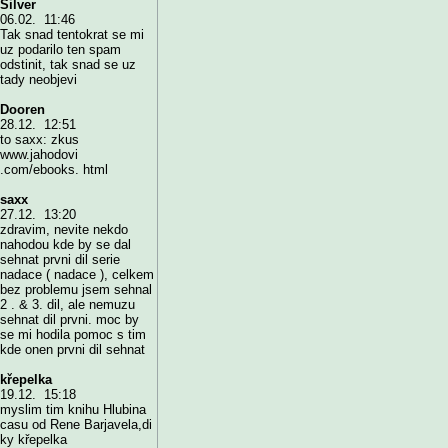
Silver
06.02. 11:46
Tak snad tentokrat se mi
uz podarilo ten spam
odstinit, tak snad se uz
tady neobjevi
Dooren
28.12. 12:51
to saxx: zkus
www.jahodovi
.com/ebooks. html
saxx
27.12. 13:20
zdravim, nevite nekdo
nahodou kde by se dal
sehnat prvni dil serie
nadace ( nadace ), celkem
bez problemu jsem sehnal
2 . & 3. dil, ale nemuzu
sehnat dil prvni. moc by
se mi hodila pomoc s tim
kde onen prvni dil sehnat
křepelka
19.12. 15:18
myslim tim knihu Hlubina
casu od Rene Barjavela,di
ky křepelka