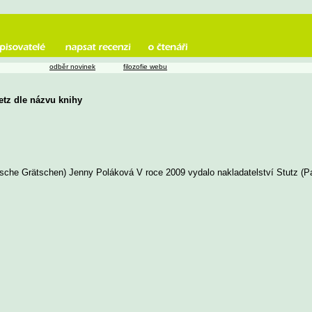
odběr novinek
filozofie webu
etz dle názvu knihy
sche Grätschen) Jenny Poláková V roce 2009 vydalo nakladatelství Stutz (P