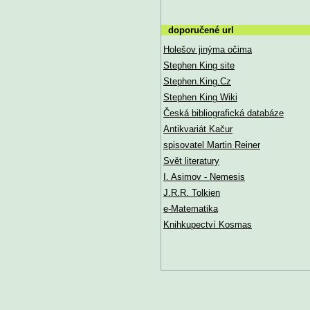
doporučené url
Holešov jinýma očima
Stephen King site
Stephen.King.Cz
Stephen King Wiki
Česká bibliografická databáze
Antikvariát Kačur
spisovatel Martin Reiner
Svět literatury
I. Asimov - Nemesis
J.R.R. Tolkien
e-Matematika
Knihkupectví Kosmas