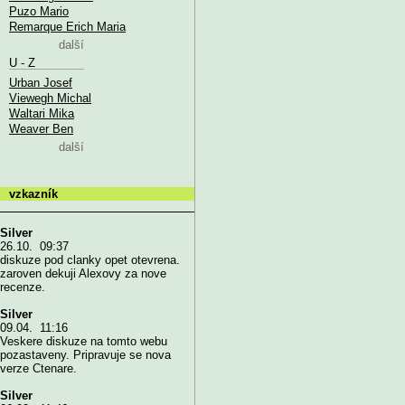
Puzo Mario
Remarque Erich Maria
další
U - Z
Urban Josef
Viewegh Michal
Waltari Mika
Weaver Ben
další
vzkazník
Silver
26.10. 09:37
diskuze pod clanky opet otevrena.
zaroven dekuji Alexovy za nove
recenze.
Silver
09.04. 11:16
Veskere diskuze na tomto webu
pozastaveny. Pripravuje se nova
verze Ctenare.
Silver