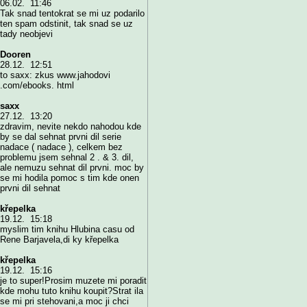
06.02. 11:46
Tak snad tentokrat se mi uz podarilo
ten spam odstinit, tak snad se uz
tady neobjevi
Dooren
28.12. 12:51
to saxx: zkus www.jahodovi
.com/ebooks. html
saxx
27.12. 13:20
zdravim, nevite nekdo nahodou kde
by se dal sehnat prvni dil serie
nadace ( nadace ), celkem bez
problemu jsem sehnal 2 . & 3. dil,
ale nemuzu sehnat dil prvni. moc by
se mi hodila pomoc s tim kde onen
prvni dil sehnat
křepelka
19.12. 15:18
myslim tim knihu Hlubina casu od
Rene Barjavela,di ky křepelka
křepelka
19.12. 15:16
je to super!Prosim muzete mi poradit
kde mohu tuto knihu koupit?Strat ila
se mi pri stehovani,a moc ji chci