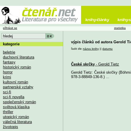
přihlásit se
statistika
výpis článků od autora Gerold Ti
kategorie
řadit dle
názvu knihy
||
datumu
beletrie
duchovní literatura
fantasy
České skrčky
- Gerold Tietz
historický román
horror
Gerold Tietz: České skrčky (Böhmi
978-3-88849-136-8.) ...
krimi
kultovní román
partnerské vztahy
sci-fi
sci-fi novella
společenský román
světová klasika
thriller
utopický román
válečná literatura
životopis