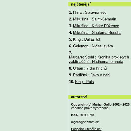
nejčtenější
1.
Hnila : Správná věc
2.
Mikušina : Saint-Germain
3.
Mikušina : Krátké Růžence
4.
Mikušina : Gautama Buddha
5.
King : Dallas 63
6.
Golemon : Ničitel světa
7.
Margaret Stohl : Kronika prokletých
zaklínačů 2 : Nádherná temnota
8.
Urban : 7 dní hříchů
9.
Patřičný : Jako v nebi
10.
King : Puls
autorství
Copyright (c) Marian Gallo 2002 - 2026,
všechna práva vyhrazena.
ISSN 1801-0784
mgallo@
seznam.cz
Podpořte Čtenáře.net