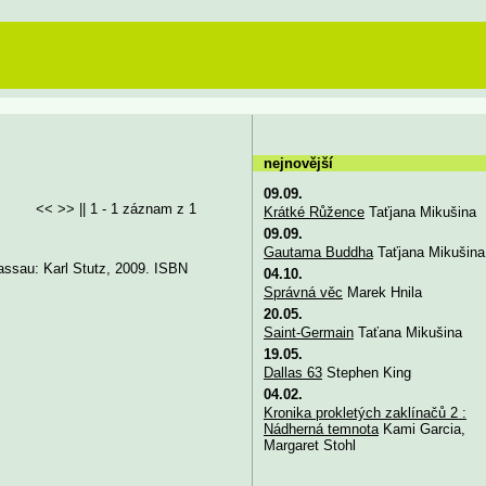
nejnovější
09.09.
<< >> || 1 - 1 záznam z 1
Krátké Růžence
Taťjana Mikušina
09.09.
Gautama Buddha
Taťjana Mikušina
assau: Karl Stutz, 2009. ISBN
04.10.
Správná věc
Marek Hnila
20.05.
Saint-Germain
Taťana Mikušina
19.05.
Dallas 63
Stephen King
04.02.
Kronika prokletých zaklínačů 2 :
Nádherná temnota
Kami Garcia,
Margaret Stohl