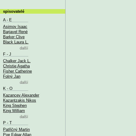
spisovatelé
A - E
Asimov Isaac
Barjavel René
Barker Clive
Black Laura L.
další
F - J
Chalker Jack L.
Christie Agatha
Fisher Catherine
Folný Jan
další
K - O
Kazancev Alexander
Kazantzakis Nikos
King Stephen
King William
další
P - T
Patřičný Martin
Poe Edgar Allan