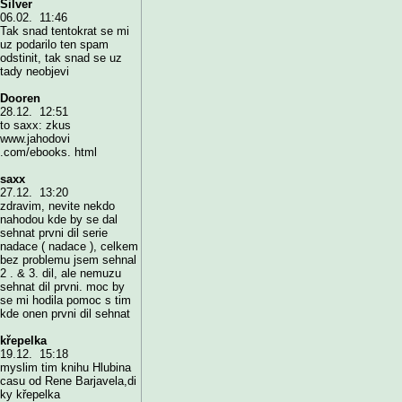
Silver
06.02. 11:46
Tak snad tentokrat se mi
uz podarilo ten spam
odstinit, tak snad se uz
tady neobjevi
Dooren
28.12. 12:51
to saxx: zkus
www.jahodovi
.com/ebooks. html
saxx
27.12. 13:20
zdravim, nevite nekdo
nahodou kde by se dal
sehnat prvni dil serie
nadace ( nadace ), celkem
bez problemu jsem sehnal
2 . & 3. dil, ale nemuzu
sehnat dil prvni. moc by
se mi hodila pomoc s tim
kde onen prvni dil sehnat
křepelka
19.12. 15:18
myslim tim knihu Hlubina
casu od Rene Barjavela,di
ky křepelka