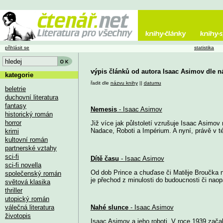
přihlásit se
statistika
výpis článků od autora Isaac Asimov dle n
kategorie
řadit dle
názvu knihy
||
datumu
beletrie
duchovní literatura
fantasy
Nemesis
- Isaac Asimov
historický román
horror
Již více jak půlstoletí vzrušuje Isaac Asimo
Nadace, Roboti a Impérium. A nyní, právě v tét
krimi
kultovní román
partnerské vztahy
sci-fi
Dítě času
- Isaac Asimov
sci-fi novella
Od dob Prince a chuďase či Matěje Broučka ne
společenský román
je přechod z minulosti do budoucnosti či naopa
světová klasika
thriller
utopický román
válečná literatura
Nahé slunce
- Isaac Asimov
životopis
Isaac Asimov a jeho roboti. V roce 1939 začal