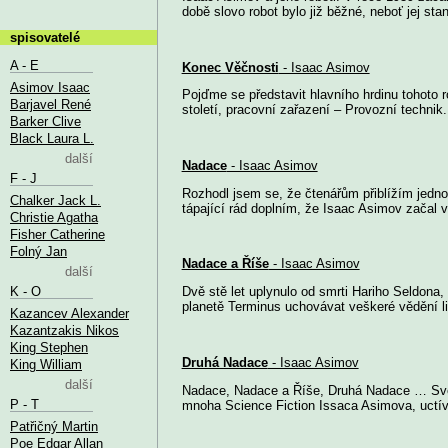
době slovo robot bylo již běžné, neboť jej stan
spisovatelé
A - E
Konec Věčnosti
- Isaac Asimov
Asimov Isaac
Pojďme se představit hlavního hrdinu tohoto r
Barjavel René
století, pracovní zařazení – Provozní technik
Barker Clive
Black Laura L.
další
Nadace
- Isaac Asimov
F - J
Rozhodl jsem se, že čtenářům přiblížím jedno
Chalker Jack L.
tápající rád doplním, že Isaac Asimov začal v
Christie Agatha
Fisher Catherine
Folný Jan
Nadace a Říše
- Isaac Asimov
další
K - O
Dvě stě let uplynulo od smrti Hariho Seldona,
planetě Terminus uchovávat veškeré vědění lid
Kazancev Alexander
Kazantzakis Nikos
King Stephen
Druhá Nadace
- Isaac Asimov
King William
další
Nadace, Nadace a Říše, Druhá Nadace … Svět
P - T
mnoha Science Fiction Issaca Asimova, uctíva
Patřičný Martin
Poe Edgar Allan