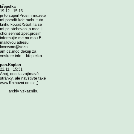
křepelka
19.12. 15:16
je to super!Prosim muzete
mi poradit kde mohu tuto
knihu koupit?Strat ila se
mi pri stehovani,a moc ji
chci sehnat zpet,prosim
informujte me na mou E-
mailovou adresu
lovewom@sezn
am.cz,moc dekuji za
veskere info....křep elka
pan.Kaplan
22.11. 15:31
Ahoj, docela zajímavé
stránky, ale navštivte také
www.Knihovni ce.cz ;)
archiv vzkazníku