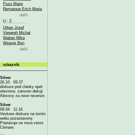
Puzo Mario
Remarque Erich Maria
další
U - Z
Urban Josef
Viewegh Michal
Waltari Mika
Weaver Ben
další
vzkazník
Silver
26.10. 09:37
diskuze pod clanky opet
otevrena. zaroven dekuji
Alexovy za nove recenze.
Silver
09.04. 11:16
Veskere diskuze na tomto
webu pozastaveny.
Pripravuje se nova verze
Ctenare.