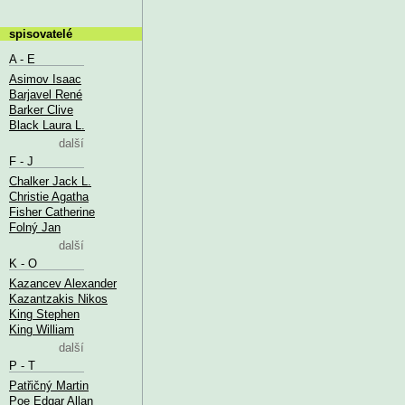
spisovatelé
A - E
Asimov Isaac
Barjavel René
Barker Clive
Black Laura L.
další
F - J
Chalker Jack L.
Christie Agatha
Fisher Catherine
Folný Jan
další
K - O
Kazancev Alexander
Kazantzakis Nikos
King Stephen
King William
další
P - T
Patřičný Martin
Poe Edgar Allan