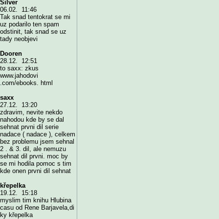
Silver
06.02. 11:46
Tak snad tentokrat se mi
uz podarilo ten spam
odstinit, tak snad se uz
tady neobjevi
Dooren
28.12. 12:51
to saxx: zkus
www.jahodovi
.com/ebooks. html
saxx
27.12. 13:20
zdravim, nevite nekdo
nahodou kde by se dal
sehnat prvni dil serie
nadace ( nadace ), celkem
bez problemu jsem sehnal
2 . & 3. dil, ale nemuzu
sehnat dil prvni. moc by
se mi hodila pomoc s tim
kde onen prvni dil sehnat
křepelka
19.12. 15:18
myslim tim knihu Hlubina
casu od Rene Barjavela,di
ky křepelka