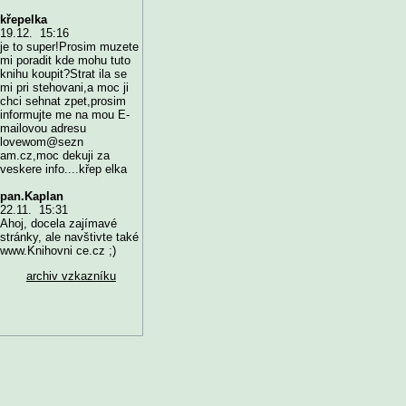
křepelka
19.12. 15:16
je to super!Prosim muzete
mi poradit kde mohu tuto
knihu koupit?Strat ila se
mi pri stehovani,a moc ji
chci sehnat zpet,prosim
informujte me na mou E-
mailovou adresu
lovewom@sezn
am.cz,moc dekuji za
veskere info....křep elka
pan.Kaplan
22.11. 15:31
Ahoj, docela zajímavé
stránky, ale navštivte také
www.Knihovni ce.cz ;)
archiv vzkazníku