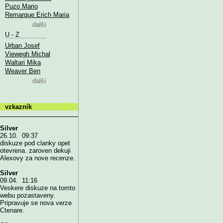
Puzo Mario
Remarque Erich Maria
další
U - Z
Urban Josef
Viewegh Michal
Waltari Mika
Weaver Ben
další
vzkazník
Silver
26.10. 09:37
diskuze pod clanky opet
otevrena. zaroven dekuji
Alexovy za nove recenze.
Silver
09.04. 11:16
Veskere diskuze na tomto
webu pozastaveny.
Pripravuje se nova verze
Ctenare.