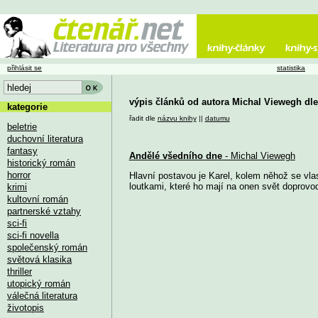
přihlásit se
statistika
výpis článků od autora Michal Viewegh dl
kategorie
řadit dle
názvu knihy
||
datumu
beletrie
duchovní literatura
fantasy
Andělé všedního dne
- Michal Viewegh
historický román
horror
Hlavní postavou je Karel, kolem něhož se vlas
loutkami, které ho mají na onen svět doprovodi
krimi
kultovní román
partnerské vztahy
sci-fi
sci-fi novella
společenský román
světová klasika
thriller
utopický román
válečná literatura
životopis