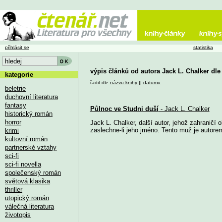
přihlásit se
statistika
výpis článků od autora Jack L. Chalker dle
kategorie
řadit dle
názvu knihy
||
datumu
beletrie
duchovní literatura
fantasy
Půlnoc ve Studni duší
- Jack L. Chalker
historický román
horror
Jack L. Chalker, další autor, jehož zahraničí 
zaslechne-li jeho jméno. Tento muž je autorem
krimi
kultovní román
partnerské vztahy
sci-fi
sci-fi novella
společenský román
světová klasika
thriller
utopický román
válečná literatura
životopis