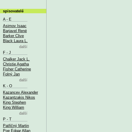
spisovatelé
A - E
Asimov Isaac
Barjavel René
Barker Clive
Black Laura L.
další
F - J
Chalker Jack L.
Christie Agatha
Fisher Catherine
Folný Jan
další
K - O
Kazancev Alexander
Kazantzakis Nikos
King Stephen
King William
další
P - T
Patřičný Martin
Poe Edgar Allan