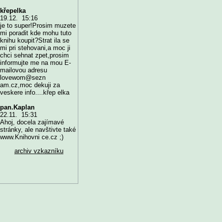
křepelka
19.12. 15:16
je to super!Prosim muzete
mi poradit kde mohu tuto
knihu koupit?Strat ila se
mi pri stehovani,a moc ji
chci sehnat zpet,prosim
informujte me na mou E-
mailovou adresu
lovewom@sezn
am.cz,moc dekuji za
veskere info....křep elka
pan.Kaplan
22.11. 15:31
Ahoj, docela zajímavé
stránky, ale navštivte také
www.Knihovni ce.cz ;)
archiv vzkazníku