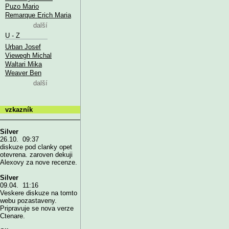
Puzo Mario
Remarque Erich Maria
další
U - Z
Urban Josef
Viewegh Michal
Waltari Mika
Weaver Ben
další
vzkazník
Silver
26.10. 09:37
diskuze pod clanky opet
otevrena. zaroven dekuji
Alexovy za nove recenze.
Silver
09.04. 11:16
Veskere diskuze na tomto
webu pozastaveny.
Pripravuje se nova verze
Ctenare.