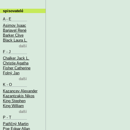
spisovatelé
A - E
Asimov Isaac
Barjavel René
Barker Clive
Black Laura L.
další
F - J
Chalker Jack L.
Christie Agatha
Fisher Catherine
Folný Jan
další
K - O
Kazancev Alexander
Kazantzakis Nikos
King Stephen
King William
další
P - T
Patřičný Martin
Poe Edgar Allan