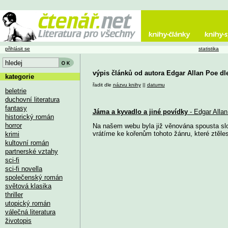
přihlásit se
statistika
výpis článků od autora Edgar Allan Poe dl
kategorie
řadit dle
názvu knihy
||
datumu
beletrie
duchovní literatura
fantasy
Jáma a kyvadlo a jiné povídky
- Edgar Alla
historický román
horror
Na našem webu byla již věnována spousta slo
vrátíme ke kořenům tohoto žánru, které ztěles
krimi
kultovní román
partnerské vztahy
sci-fi
sci-fi novella
společenský román
světová klasika
thriller
utopický román
válečná literatura
životopis