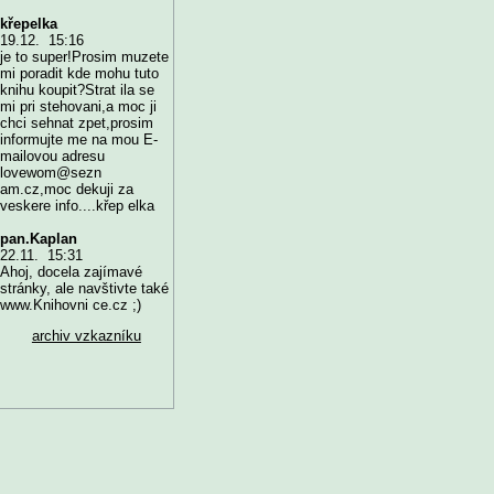
křepelka
19.12. 15:16
je to super!Prosim muzete
mi poradit kde mohu tuto
knihu koupit?Strat ila se
mi pri stehovani,a moc ji
chci sehnat zpet,prosim
informujte me na mou E-
mailovou adresu
lovewom@sezn
am.cz,moc dekuji za
veskere info....křep elka
pan.Kaplan
22.11. 15:31
Ahoj, docela zajímavé
stránky, ale navštivte také
www.Knihovni ce.cz ;)
archiv vzkazníku