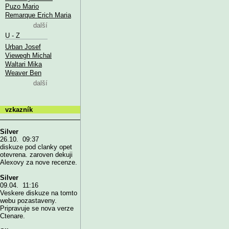
Puzo Mario
Remarque Erich Maria
další
U - Z
Urban Josef
Viewegh Michal
Waltari Mika
Weaver Ben
další
vzkazník
Silver
26.10. 09:37
diskuze pod clanky opet
otevrena. zaroven dekuji
Alexovy za nove recenze.
Silver
09.04. 11:16
Veskere diskuze na tomto
webu pozastaveny.
Pripravuje se nova verze
Ctenare.