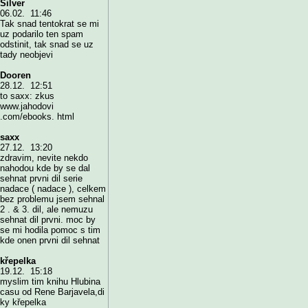
Silver
06.02. 11:46
Tak snad tentokrat se mi
uz podarilo ten spam
odstinit, tak snad se uz
tady neobjevi
Dooren
28.12. 12:51
to saxx: zkus
www.jahodovi
.com/ebooks. html
saxx
27.12. 13:20
zdravim, nevite nekdo
nahodou kde by se dal
sehnat prvni dil serie
nadace ( nadace ), celkem
bez problemu jsem sehnal
2 . & 3. dil, ale nemuzu
sehnat dil prvni. moc by
se mi hodila pomoc s tim
kde onen prvni dil sehnat
křepelka
19.12. 15:18
myslim tim knihu Hlubina
casu od Rene Barjavela,di
ky křepelka