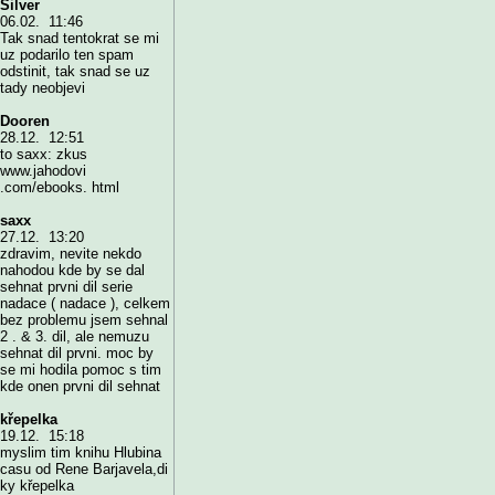
Silver
06.02. 11:46
Tak snad tentokrat se mi
uz podarilo ten spam
odstinit, tak snad se uz
tady neobjevi
Dooren
28.12. 12:51
to saxx: zkus
www.jahodovi
.com/ebooks. html
saxx
27.12. 13:20
zdravim, nevite nekdo
nahodou kde by se dal
sehnat prvni dil serie
nadace ( nadace ), celkem
bez problemu jsem sehnal
2 . & 3. dil, ale nemuzu
sehnat dil prvni. moc by
se mi hodila pomoc s tim
kde onen prvni dil sehnat
křepelka
19.12. 15:18
myslim tim knihu Hlubina
casu od Rene Barjavela,di
ky křepelka