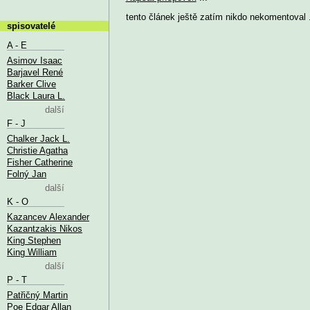
tento článek ještě zatím nikdo nekomentoval .
spisovatelé
A - E
Asimov Isaac
Barjavel René
Barker Clive
Black Laura L.
další
F - J
Chalker Jack L.
Christie Agatha
Fisher Catherine
Folný Jan
další
K - O
Kazancev Alexander
Kazantzakis Nikos
King Stephen
King William
další
P - T
Patřičný Martin
Poe Edgar Allan