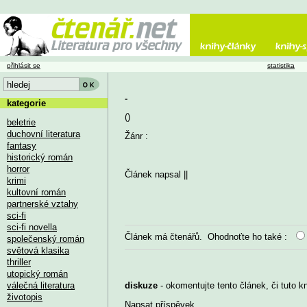
přihlásit se
statistika
-
kategorie
()
beletrie
duchovní literatura
Žánr :
fantasy
historický román
horror
Článek napsal
||
krimi
kultovní román
partnerské vztahy
sci-fi
sci-fi novella
Článek má
čtenářů. Ohodnoťte ho také :
společenský román
světová klasika
thriller
utopický román
válečná literatura
diskuze
- okomentujte tento článek, či tuto k
životopis
Napsat příspěvek
...