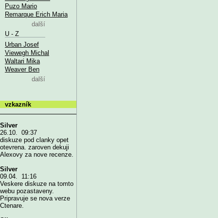
Puzo Mario
Remarque Erich Maria
další
U - Z
Urban Josef
Viewegh Michal
Waltari Mika
Weaver Ben
další
vzkazník
Silver
26.10. 09:37
diskuze pod clanky opet
otevrena. zaroven dekuji
Alexovy za nove recenze.
Silver
09.04. 11:16
Veskere diskuze na tomto
webu pozastaveny.
Pripravuje se nova verze
Ctenare.