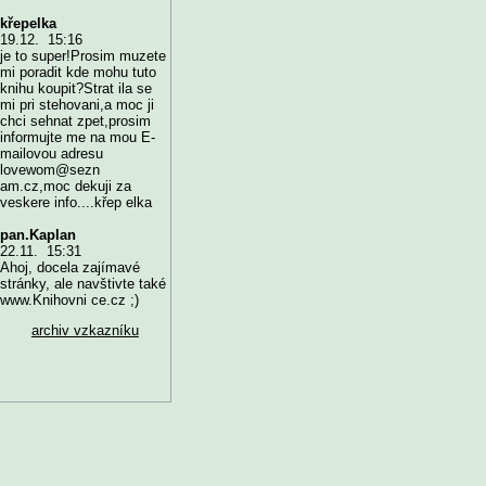
křepelka
19.12. 15:16
je to super!Prosim muzete
mi poradit kde mohu tuto
knihu koupit?Strat ila se
mi pri stehovani,a moc ji
chci sehnat zpet,prosim
informujte me na mou E-
mailovou adresu
lovewom@sezn
am.cz,moc dekuji za
veskere info....křep elka
pan.Kaplan
22.11. 15:31
Ahoj, docela zajímavé
stránky, ale navštivte také
www.Knihovni ce.cz ;)
archiv vzkazníku