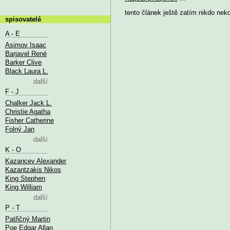
tento článek ještě zatím nikdo nek
spisovatelé
A - E
Asimov Isaac
Barjavel René
Barker Clive
Black Laura L.
další
F - J
Chalker Jack L.
Christie Agatha
Fisher Catherine
Folný Jan
další
K - O
Kazancev Alexander
Kazantzakis Nikos
King Stephen
King William
další
P - T
Patřičný Martin
Poe Edgar Allan