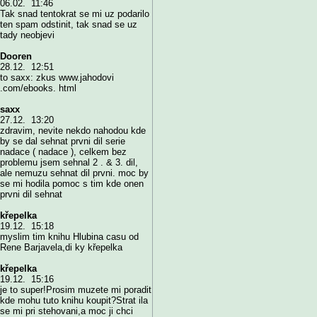
06.02. 11:46
Tak snad tentokrat se mi uz podarilo
ten spam odstinit, tak snad se uz
tady neobjevi
Dooren
28.12. 12:51
to saxx: zkus www.jahodovi
.com/ebooks. html
saxx
27.12. 13:20
zdravim, nevite nekdo nahodou kde
by se dal sehnat prvni dil serie
nadace ( nadace ), celkem bez
problemu jsem sehnal 2 . & 3. dil,
ale nemuzu sehnat dil prvni. moc by
se mi hodila pomoc s tim kde onen
prvni dil sehnat
křepelka
19.12. 15:18
myslim tim knihu Hlubina casu od
Rene Barjavela,di ky křepelka
křepelka
19.12. 15:16
je to super!Prosim muzete mi poradit
kde mohu tuto knihu koupit?Strat ila
se mi pri stehovani,a moc ji chci