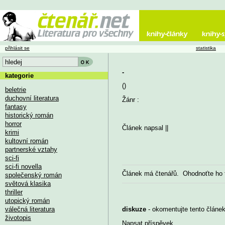
přihlásit se
statistika
-
kategorie
()
beletrie
duchovní literatura
Žánr :
fantasy
historický román
horror
Článek napsal
||
krimi
kultovní román
partnerské vztahy
sci-fi
sci-fi novella
Článek má
čtenářů. Ohodnoťte ho
společenský román
světová klasika
thriller
utopický román
válečná literatura
diskuze
- okomentujte tento článek,
životopis
Napsat příspěvek
...