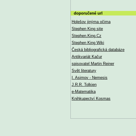
doporučené url
Holešov jinýma očima
Stephen King site
Stephen.King.Cz
Stephen King Wiki
Česká bibliografická databáze
Antikvariát Kačur
spisovatel Martin Reiner
Svět literatury
I. Asimov - Nemesis
J.R.R. Tolkien
e-Matematika
Knihkupectví Kosmas