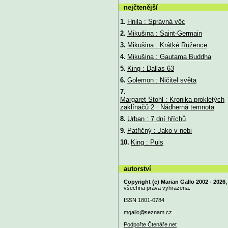
nejčtenější
1.
Hnila : Správná věc
2.
Mikušina : Saint-Germain
3.
Mikušina : Krátké Růžence
4.
Mikušina : Gautama Buddha
5.
King : Dallas 63
6.
Golemon : Ničitel světa
7.
Margaret Stohl : Kronika prokletých
zaklínačů 2 : Nádherná temnota
8.
Urban : 7 dní hříchů
9.
Patřičný : Jako v nebi
10.
King : Puls
autorství
Copyright (c) Marian Gallo 2002 - 2026,
všechna práva vyhrazena.
ISSN 1801-0784
mgallo@
seznam.cz
Podpořte Čtenáře.net