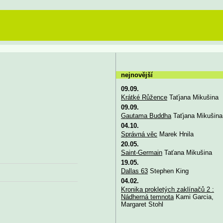
nejnovější
09.09.
Krátké Růžence
Taťjana Mikušina
09.09.
Gautama Buddha
Taťjana Mikušina
04.10.
Správná věc
Marek Hnila
20.05.
Saint-Germain
Taťana Mikušina
19.05.
Dallas 63
Stephen King
04.02.
Kronika prokletých zaklínačů 2 :
Nádherná temnota
Kami Garcia,
Margaret Stohl