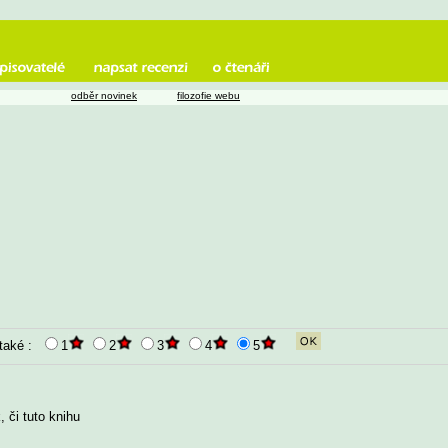
odběr novinek
filozofie webu
 také :
1
2
3
4
5
 či tuto knihu