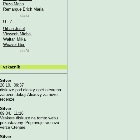
Puzo Mario
Remarque Erich Maria
další
U - Z
Urban Josef
Viewegh Michal
Waltari Mika
Weaver Ben
další
vzkazník
Silver
26.10. 09:37
diskuze pod clanky opet otevrena.
zaroven dekuji Alexovy za nove
recenze.
Silver
09.04. 11:16
Veskere diskuze na tomto webu
pozastaveny. Pripravuje se nova
verze Ctenare.
Silver