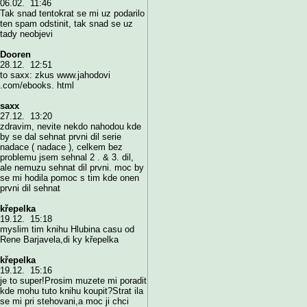
06.02. 11:46
Tak snad tentokrat se mi uz podarilo
ten spam odstinit, tak snad se uz
tady neobjevi
Dooren
28.12. 12:51
to saxx: zkus www.jahodovi
.com/ebooks. html
saxx
27.12. 13:20
zdravim, nevite nekdo nahodou kde
by se dal sehnat prvni dil serie
nadace ( nadace ), celkem bez
problemu jsem sehnal 2 . & 3. dil,
ale nemuzu sehnat dil prvni. moc by
se mi hodila pomoc s tim kde onen
prvni dil sehnat
křepelka
19.12. 15:18
myslim tim knihu Hlubina casu od
Rene Barjavela,di ky křepelka
křepelka
19.12. 15:16
je to super!Prosim muzete mi poradit
kde mohu tuto knihu koupit?Strat ila
se mi pri stehovani,a moc ji chci