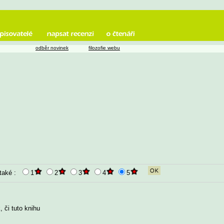
odběr novinek
filozofie webu
 také :
1
2
3
4
5
 či tuto knihu