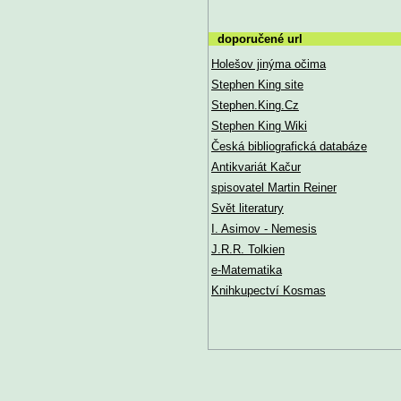
doporučené url
Holešov jinýma očima
Stephen King site
Stephen.King.Cz
Stephen King Wiki
Česká bibliografická databáze
Antikvariát Kačur
spisovatel Martin Reiner
Svět literatury
I. Asimov - Nemesis
J.R.R. Tolkien
e-Matematika
Knihkupectví Kosmas