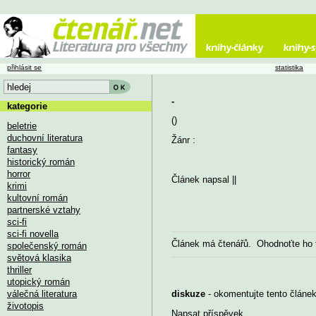
přihlásit se
statistika
-
kategorie
()
beletrie
duchovní literatura
Žánr :
fantasy
historický román
horror
Článek napsal
||
krimi
kultovní román
partnerské vztahy
sci-fi
sci-fi novella
Článek má
čtenářů. Ohodnoťte ho
společenský román
světová klasika
thriller
utopický román
válečná literatura
diskuze
- okomentujte tento článek,
životopis
Napsat příspěvek
...