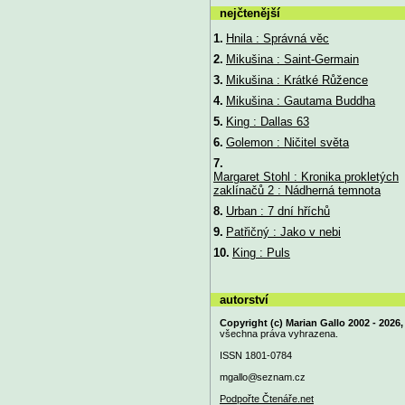
nejčtenější
1.
Hnila : Správná věc
2.
Mikušina : Saint-Germain
3.
Mikušina : Krátké Růžence
4.
Mikušina : Gautama Buddha
5.
King : Dallas 63
6.
Golemon : Ničitel světa
7.
Margaret Stohl : Kronika prokletých
zaklínačů 2 : Nádherná temnota
8.
Urban : 7 dní hříchů
9.
Patřičný : Jako v nebi
10.
King : Puls
autorství
Copyright (c) Marian Gallo 2002 - 2026,
všechna práva vyhrazena.
ISSN 1801-0784
mgallo@
seznam.cz
Podpořte Čtenáře.net