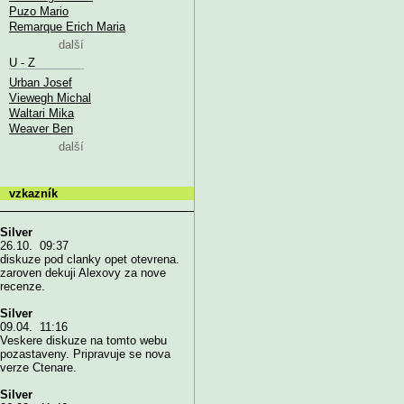
Puzo Mario
Remarque Erich Maria
další
U - Z
Urban Josef
Viewegh Michal
Waltari Mika
Weaver Ben
další
vzkazník
Silver
26.10. 09:37
diskuze pod clanky opet otevrena.
zaroven dekuji Alexovy za nove
recenze.
Silver
09.04. 11:16
Veskere diskuze na tomto webu
pozastaveny. Pripravuje se nova
verze Ctenare.
Silver