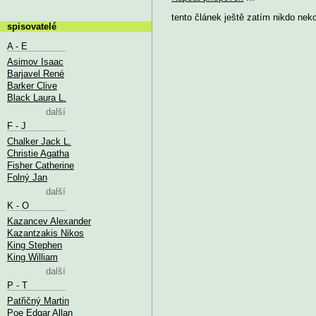
tento článek ještě zatím nikdo nek
spisovatelé
A - E
Asimov Isaac
Barjavel René
Barker Clive
Black Laura L.
další
F - J
Chalker Jack L.
Christie Agatha
Fisher Catherine
Folný Jan
další
K - O
Kazancev Alexander
Kazantzakis Nikos
King Stephen
King William
další
P - T
Patřičný Martin
Poe Edgar Allan