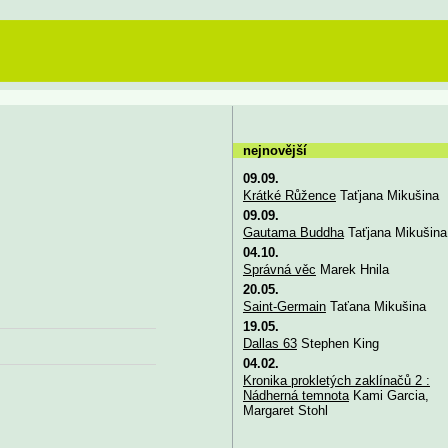
nejnovější
09.09.
Krátké Růžence
Taťjana Mikušina
09.09.
Gautama Buddha
Taťjana Mikušina
04.10.
Správná věc
Marek Hnila
20.05.
Saint-Germain
Taťana Mikušina
19.05.
Dallas 63
Stephen King
04.02.
Kronika prokletých zaklínačů 2 :
Nádherná temnota
Kami Garcia,
Margaret Stohl