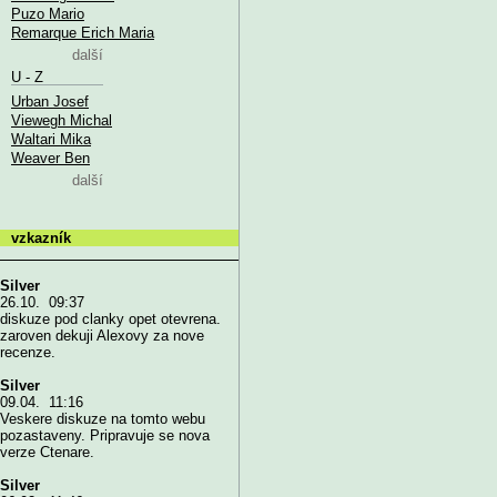
Puzo Mario
Remarque Erich Maria
další
U - Z
Urban Josef
Viewegh Michal
Waltari Mika
Weaver Ben
další
vzkazník
Silver
26.10. 09:37
diskuze pod clanky opet otevrena.
zaroven dekuji Alexovy za nove
recenze.
Silver
09.04. 11:16
Veskere diskuze na tomto webu
pozastaveny. Pripravuje se nova
verze Ctenare.
Silver