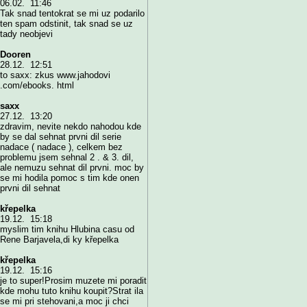
06.02. 11:46
Tak snad tentokrat se mi uz podarilo
ten spam odstinit, tak snad se uz
tady neobjevi
Dooren
28.12. 12:51
to saxx: zkus www.jahodovi
.com/ebooks. html
saxx
27.12. 13:20
zdravim, nevite nekdo nahodou kde
by se dal sehnat prvni dil serie
nadace ( nadace ), celkem bez
problemu jsem sehnal 2 . & 3. dil,
ale nemuzu sehnat dil prvni. moc by
se mi hodila pomoc s tim kde onen
prvni dil sehnat
křepelka
19.12. 15:18
myslim tim knihu Hlubina casu od
Rene Barjavela,di ky křepelka
křepelka
19.12. 15:16
je to super!Prosim muzete mi poradit
kde mohu tuto knihu koupit?Strat ila
se mi pri stehovani,a moc ji chci