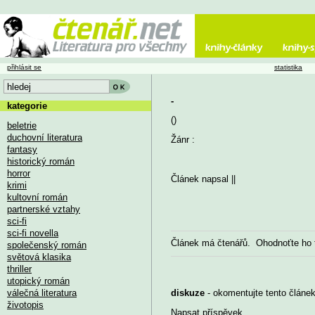
přihlásit se
statistika
-
kategorie
()
beletrie
duchovní literatura
Žánr :
fantasy
historický román
horror
Článek napsal
||
krimi
kultovní román
partnerské vztahy
sci-fi
sci-fi novella
Článek má
čtenářů. Ohodnoťte ho
společenský román
světová klasika
thriller
utopický román
válečná literatura
diskuze
- okomentujte tento článek,
životopis
Napsat příspěvek
...