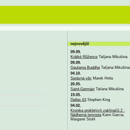
nejnovější
09.09.
Krátké Růžence
Taťjana Mikušina
09.09.
Gautama Buddha
Taťjana Mikušina
04.10.
Správná věc
Marek Hnila
20.05.
Saint-Germain
Taťana Mikušina
19.05.
Dallas 63
Stephen King
04.02.
Kronika prokletých zaklínačů 2 :
Nádherná temnota
Kami Garcia,
Margaret Stohl