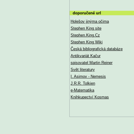
doporučené url
Holešov jinýma očima
Stephen King site
Stephen.King.Cz
Stephen King Wiki
Česká bibliografická databáze
Antikvariát Kačur
spisovatel Martin Reiner
Svět literatury
I. Asimov - Nemesis
J.R.R. Tolkien
e-Matematika
Knihkupectví Kosmas