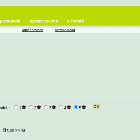
odběr novinek
filozofie webu
 také :
1
2
3
4
5
 či tuto knihu