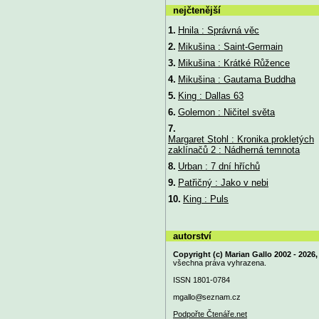
nejčtenější
1.
Hnila : Správná věc
2.
Mikušina : Saint-Germain
3.
Mikušina : Krátké Růžence
4.
Mikušina : Gautama Buddha
5.
King : Dallas 63
6.
Golemon : Ničitel světa
7.
Margaret Stohl : Kronika prokletých
zaklínačů 2 : Nádherná temnota
8.
Urban : 7 dní hříchů
9.
Patřičný : Jako v nebi
10.
King : Puls
autorství
Copyright (c) Marian Gallo 2002 - 2026,
všechna práva vyhrazena.
ISSN 1801-0784
mgallo@
seznam.cz
Podpořte Čtenáře.net