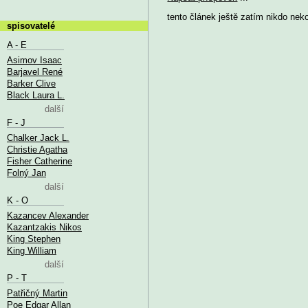
tento článek ještě zatím nikdo nek
spisovatelé
A - E
Asimov Isaac
Barjavel René
Barker Clive
Black Laura L.
další
F - J
Chalker Jack L.
Christie Agatha
Fisher Catherine
Folný Jan
další
K - O
Kazancev Alexander
Kazantzakis Nikos
King Stephen
King William
další
P - T
Patřičný Martin
Poe Edgar Allan