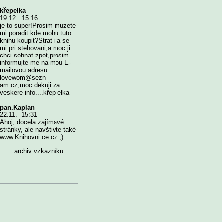
křepelka
19.12. 15:16
je to super!Prosim muzete
mi poradit kde mohu tuto
knihu koupit?Strat ila se
mi pri stehovani,a moc ji
chci sehnat zpet,prosim
informujte me na mou E-
mailovou adresu
lovewom@sezn
am.cz,moc dekuji za
veskere info....křep elka
pan.Kaplan
22.11. 15:31
Ahoj, docela zajímavé
stránky, ale navštivte také
www.Knihovni ce.cz ;)
archiv vzkazníku