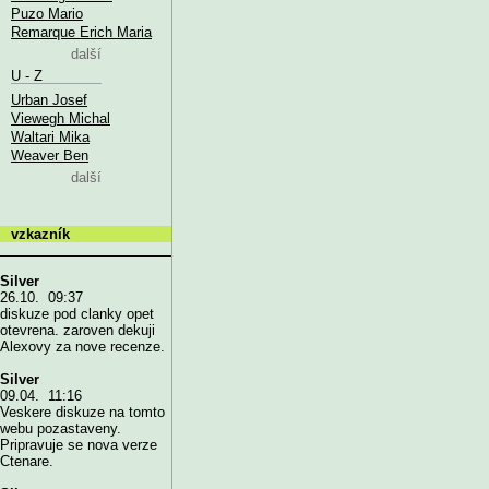
Puzo Mario
Remarque Erich Maria
další
U - Z
Urban Josef
Viewegh Michal
Waltari Mika
Weaver Ben
další
vzkazník
Silver
26.10. 09:37
diskuze pod clanky opet
otevrena. zaroven dekuji
Alexovy za nove recenze.
Silver
09.04. 11:16
Veskere diskuze na tomto
webu pozastaveny.
Pripravuje se nova verze
Ctenare.