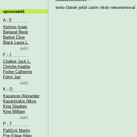
tento článek ještě zatím nikdo nekomentoval .
spisovatelé
A - E
Asimov Isaac
Barjavel René
Barker Clive
Black Laura L.
další
F - J
Chalker Jack L.
Christie Agatha
Fisher Catherine
Folný Jan
další
K - O
Kazancev Alexander
Kazantzakis Nikos
King Stephen
King William
další
P - T
Patřičný Martin
Poe Edgar Allan