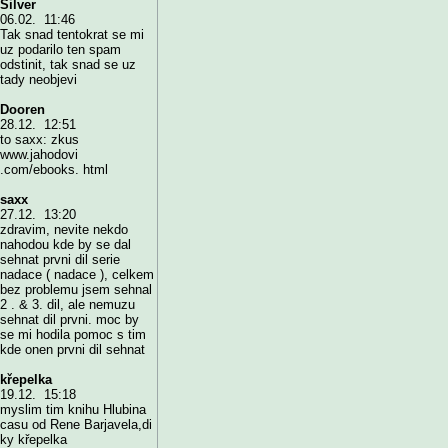
Silver
06.02. 11:46
Tak snad tentokrat se mi
uz podarilo ten spam
odstinit, tak snad se uz
tady neobjevi
Dooren
28.12. 12:51
to saxx: zkus
www.jahodovi
.com/ebooks. html
saxx
27.12. 13:20
zdravim, nevite nekdo
nahodou kde by se dal
sehnat prvni dil serie
nadace ( nadace ), celkem
bez problemu jsem sehnal
2 . & 3. dil, ale nemuzu
sehnat dil prvni. moc by
se mi hodila pomoc s tim
kde onen prvni dil sehnat
křepelka
19.12. 15:18
myslim tim knihu Hlubina
casu od Rene Barjavela,di
ky křepelka