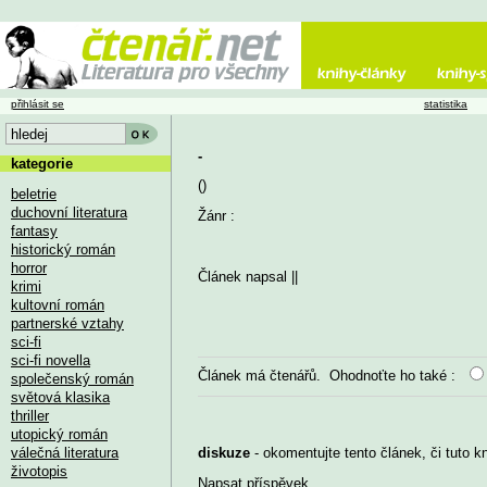
přihlásit se
statistika
-
kategorie
()
beletrie
duchovní literatura
Žánr :
fantasy
historický román
horror
Článek napsal
||
krimi
kultovní román
partnerské vztahy
sci-fi
sci-fi novella
Článek má
čtenářů. Ohodnoťte ho také :
společenský román
světová klasika
thriller
utopický román
válečná literatura
diskuze
- okomentujte tento článek, či tuto k
životopis
Napsat příspěvek
...