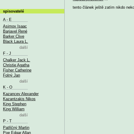
tento článek ještě zatím nikdo nek
spisovatelé
A - E
Asimov Isaac
Barjavel René
Barker Clive
Black Laura L.
další
F - J
Chalker Jack L.
Christie Agatha
Fisher Catherine
Folný Jan
další
K - O
Kazancev Alexander
Kazantzakis Nikos
King Stephen
King William
další
P - T
Patřičný Martin
Poe Edgar Allan