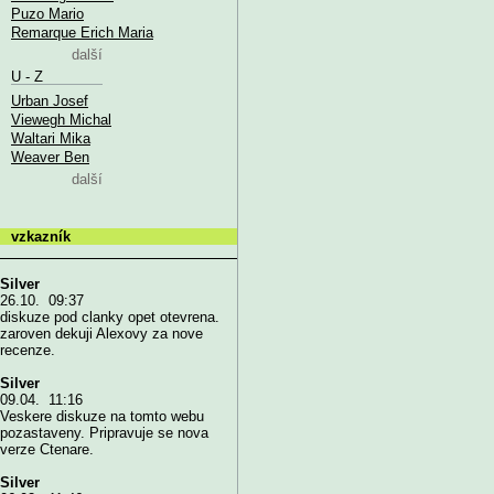
Puzo Mario
Remarque Erich Maria
další
U - Z
Urban Josef
Viewegh Michal
Waltari Mika
Weaver Ben
další
vzkazník
Silver
26.10. 09:37
diskuze pod clanky opet otevrena.
zaroven dekuji Alexovy za nove
recenze.
Silver
09.04. 11:16
Veskere diskuze na tomto webu
pozastaveny. Pripravuje se nova
verze Ctenare.
Silver