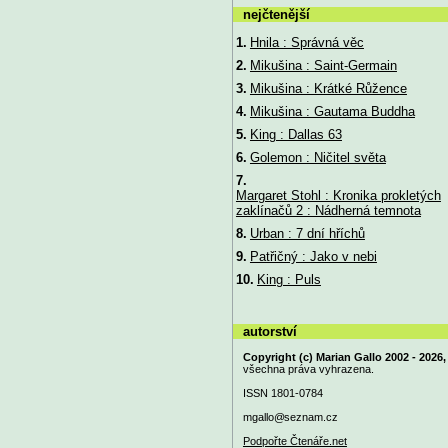
nejčtenější
1.
Hnila : Správná věc
2.
Mikušina : Saint-Germain
3.
Mikušina : Krátké Růžence
4.
Mikušina : Gautama Buddha
5.
King : Dallas 63
6.
Golemon : Ničitel světa
7.
Margaret Stohl : Kronika prokletých
zaklínačů 2 : Nádherná temnota
8.
Urban : 7 dní hříchů
9.
Patřičný : Jako v nebi
10.
King : Puls
autorství
Copyright (c) Marian Gallo 2002 - 2026,
všechna práva vyhrazena.
ISSN 1801-0784
mgallo@
seznam.cz
Podpořte Čtenáře.net