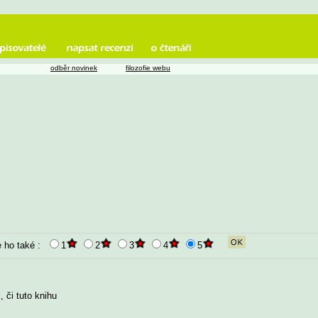
odběr novinek
filozofie webu
e ho také :
1
2
3
4
5
 či tuto knihu