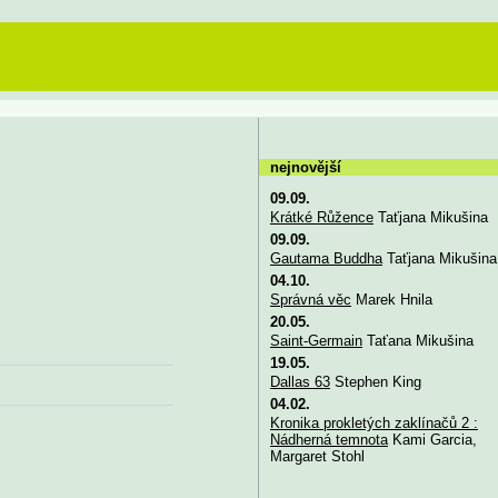
nejnovější
09.09.
Krátké Růžence
Taťjana Mikušina
09.09.
Gautama Buddha
Taťjana Mikušina
04.10.
Správná věc
Marek Hnila
20.05.
Saint-Germain
Taťana Mikušina
19.05.
Dallas 63
Stephen King
04.02.
Kronika prokletých zaklínačů 2 :
Nádherná temnota
Kami Garcia,
Margaret Stohl