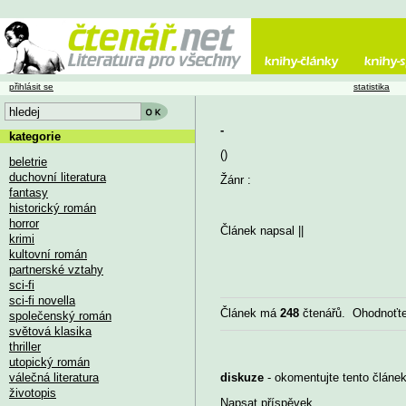
přihlásit se
statistika
-
kategorie
()
beletrie
duchovní literatura
Žánr :
fantasy
historický román
horror
Článek napsal
||
krimi
kultovní román
partnerské vztahy
sci-fi
sci-fi novella
Článek má
248
čtenářů. Ohodnoťt
společenský román
světová klasika
thriller
utopický román
válečná literatura
diskuze
- okomentujte tento článek,
životopis
Napsat příspěvek
...