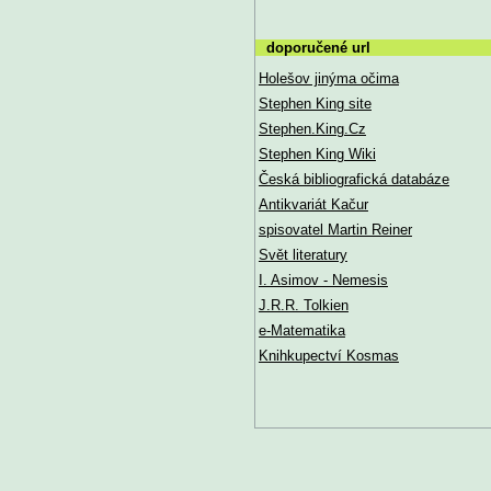
doporučené url
Holešov jinýma očima
Stephen King site
Stephen.King.Cz
Stephen King Wiki
Česká bibliografická databáze
Antikvariát Kačur
spisovatel Martin Reiner
Svět literatury
I. Asimov - Nemesis
J.R.R. Tolkien
e-Matematika
Knihkupectví Kosmas