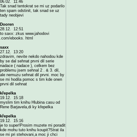
06.02. 11:46
Tak snad tentokrat se mi uz podarilo
ten spam odstinit, tak snad se uz
tady neobjevi
Dooren
28.12. 12:51
to saxx: zkus www.jahodovi
.com/ebooks. html
saxx
27.12. 13:20
zdravim, nevite nekdo nahodou kde
by se dal sehnat prvni dil serie
nadace ( nadace ), celkem bez
problemu jsem sehnal 2 . & 3. dil,
ale nemuzu sehnat dil prvni. moc by
se mi hodila pomoc s tim kde onen
prvni dil sehnat
křepelka
19.12. 15:18
myslim tim knihu Hlubina casu od
Rene Barjavela,di ky křepelka
křepelka
19.12. 15:16
je to super!Prosim muzete mi poradit
kde mohu tuto knihu koupit?Strat ila
se mi pri stehovani,a moc ji chci