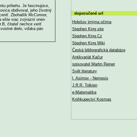
ntu príbehu. Je fascinujúce,
tovica obdivoval, jeho životný
doporučené url
oceniť. Zbohatlík McConnor,
ča ešte viac zvýrazní onen
Holešov jinýma očima
B, čitateľ nechce veriť
kvostné dielo, vďaka pán
Stephen King site
Stephen.King.Cz
Stephen King Wiki
Česká bibliografická databáze
Antikvariát Kačur
spisovatel Martin Reiner
Svět literatury
I. Asimov - Nemesis
J.R.R. Tolkien
e-Matematika
Knihkupectví Kosmas