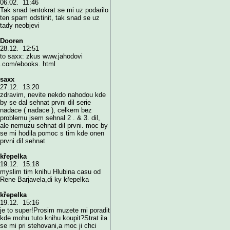
06.02. 11:46
Tak snad tentokrat se mi uz podarilo
ten spam odstinit, tak snad se uz
tady neobjevi
Dooren
28.12. 12:51
to saxx: zkus www.jahodovi
.com/ebooks. html
saxx
27.12. 13:20
zdravim, nevite nekdo nahodou kde
by se dal sehnat prvni dil serie
nadace ( nadace ), celkem bez
problemu jsem sehnal 2 . & 3. dil,
ale nemuzu sehnat dil prvni. moc by
se mi hodila pomoc s tim kde onen
prvni dil sehnat
křepelka
19.12. 15:18
myslim tim knihu Hlubina casu od
Rene Barjavela,di ky křepelka
křepelka
19.12. 15:16
je to super!Prosim muzete mi poradit
kde mohu tuto knihu koupit?Strat ila
se mi pri stehovani,a moc ji chci