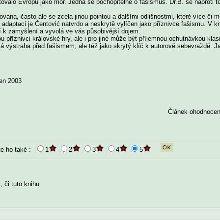
tovalo Evropu jako mor. Jedná se pochopitelně o fašismus. Dr.B. se naproti t
ována, často ale se zcela jinou pointou a dalšími odlišnostmi, které více či
ní adaptaci je Čentović natvrdo a neskrytě vylíčen jako příznivce fašismu. V 
tí k zamyšlení a vyvolá ve vás působivější dojem.
u příznivci královské hry, ale i pro jiné může být příjemnou ochutnávkou klasic
alá výstraha před fašismem, ale též jako skrytý klíč k autorově sebevraždě. J
jen 2003
Článek ohodnocen 
e ho také :
1
2
3
4
5
 či tuto knihu