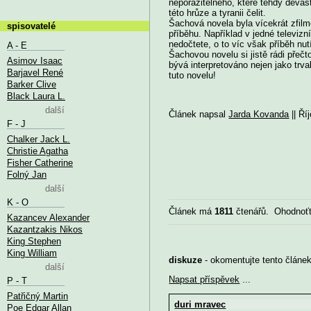
neporazitelného, které tehdy devas
této hrůze a tyranii čelit.
Šachová novela byla vícekrát zfilm
spisovatelé
příběhu. Například v jedné televiz
nedočtete, o to víc však příběh nu
A - E
Šachovou novelu si jistě rádi přečto
Asimov Isaac
bývá interpretováno nejen jako trv
Barjavel René
tuto novelu!
Barker Clive
Black Laura L.
další
Článek napsal
Jarda Kovanda
|| Ří
F - J
Chalker Jack L.
Christie Agatha
Fisher Catherine
Folný Jan
další
K - O
Článek má
1811
čtenářů. Ohodnoťt
Kazancev Alexander
Kazantzakis Nikos
King Stephen
King William
diskuze
- okomentujte tento článek,
další
Napsat příspěvek
...
P - T
Patřičný Martin
duri mravec
Poe Edgar Allan