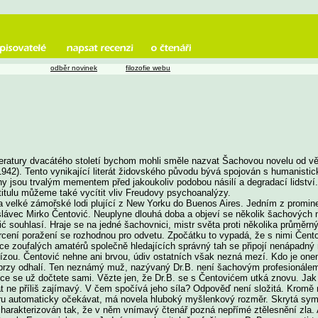
odběr novinek
filozofie webu
teratury dvacátého století bychom mohli směle nazvat Šachovou novelu od 
942). Tento vynikající literát židovského původu bývá spojován s humanistic
nihy jsou trvalým mementem před jakoukoliv podobou násilí a degradací lidstv
titulu můžeme také vycítit vliv Freudovy psychoanalýzy.
 velké zámořské lodi plující z New Yorku do Buenos Aires. Jedním z promine
oslávec Mirko Čentović. Neuplyne dlouhá doba a objeví se několik šachových 
ć souhlasí. Hraje se na jedné šachovnici, mistr světa proti několika průměrn
rcení poražení se rozhodnou pro odvetu. Zpočátku to vypadá, že s nimi Čent
e zoufalých amatérů společně hledajících správný tah se připojí nenápadný 
ízou. Čentović nehne ani brvou, údiv ostatních však nezná mezí. Kdo je one
e brzy odhalí. Ten neznámý muž, nazývaný Dr.B. není šachovým profesionál
ce se už dočtete sami. Vězte jen, že Dr.B. se s Čentovićem utká znovu. Jak
ne příliš zajímavý. V čem spočívá jeho síla? Odpověď není složitá. Kromě 
ru automaticky očekávat, má novela hluboký myšlenkový rozměr. Skrytá symbol
harakterizován tak, že v něm vnímavý čtenář pozná nepřímé ztělesnění zla. A