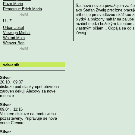
Puzo Mario
Šachovú novelu považujem za čosi 
Remarque Erich Maria
ako Stefan Zweig precízne pracuje
príbeh je presvedčivou ukážkou zr
další
plytký a prázdny naftár na palube
U - Z
rozdiel medzi božským talentom a
Urban Josef
vlastným očiam... Odpája sa od s
Viewegh Michal
Zweig...
Waltari Mika
Weaver Ben
další
vzkazník
Silver
26.10. 09:37
diskuze pod clanky opet otevrena.
zaroven dekuji Alexovy za nove
recenze.
Silver
09.04. 11:16
Veskere diskuze na tomto webu
pozastaveny. Pripravuje se nova
verze Ctenare.
Silver