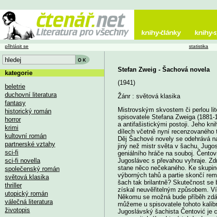
přihlásit se
statistika
Stefan Zweig - Šachová novela
kategorie
(1941)
beletrie
duchovní literatura
Žánr : světová klasika
fantasy
Mistrovským skvostem či perlou li
historický román
spisovatele Stefana Zweiga (1881-1
horror
a antifašistickými postoji. Jeho k
krimi
dílech včetně nyní recenzovaného 
kultovní román
Děj Šachové novely se odehrává na
partnerské vztahy
jiný než mistr světa v šachu, Jug
sci-fi
geniálního hráče na souboj. Čentovi
sci-fi novella
Jugoslávec s převahou vyhraje. Zd
stane něco nečekaného. Ke skupinc
společenský román
výborných tahů a partie skončí rem
světová klasika
šach tak brilantně? Skutečnost s
thriller
získal neuvěřitelným způsobem. Ví
utopický román
Někomu se možná bude příběh zdát 
válečná literatura
můžeme u spisovatele tohoto kalib
životopis
Jugoslávský šachista Čentović je c