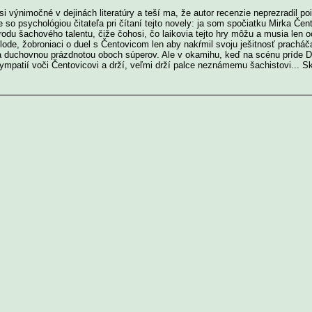
výnimočné v dejinách literatúry a teší ma, že autor recenzie neprezradil poi
 so psychológiou čitateľa pri čítaní tejto novely: ja som spočiatku Mirka Čen
odu šachového talentu, čiže čohosi, čo laikovia tejto hry môžu a musia len 
 lode, žobroniaci o duel s Čentovicom len aby nakŕmil svoju ješitnosť prachá
 duchovnou prázdnotou oboch súperov. Ale v okamihu, keď na scénu príde Dr.
ympatií voči Čentovicovi a drží, veľmi drží palce neznámemu šachistovi... S