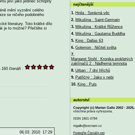
omu jeví jako jedinec schopný
nejčtenější
 méně mění vyznění celého
1.
Hnila : Správná věc
knize se ničeho podobného
2.
Mikušina : Saint-Germain
ké literatury. Toto krátké dílo
3.
Mikušina : Krátké Růžence
ak je to možné? Přečtěte si
4.
Mikušina : Gautama Buddha
5.
King : Dallas 63
6.
Golemon : Ničitel světa
7.
Margaret Stohl : Kronika prokletých
zaklínačů 2 : Nádherná temnota
160 čtenáři :
8.
Urban : 7 dní hříchů
9.
Patřičný : Jako v nebi
10.
King : Puls
autorství
Copyright (c) Marian Gallo 2002 - 2026,
všechna práva vyhrazena.
ISSN 1801-0784
mgallo@
seznam.cz
06.03. 2010 17:29
Podpořte Čtenáře.net