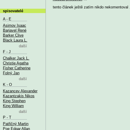
tento článek ještě zatím nikdo nekomentoval .
spisovatelé
A - E
Asimov Isaac
Barjavel René
Barker Clive
Black Laura L.
další
F - J
Chalker Jack L.
Christie Agatha
Fisher Catherine
Folný Jan
další
K - O
Kazancev Alexander
Kazantzakis Nikos
King Stephen
King William
další
P - T
Patřičný Martin
Poe Edgar Allan