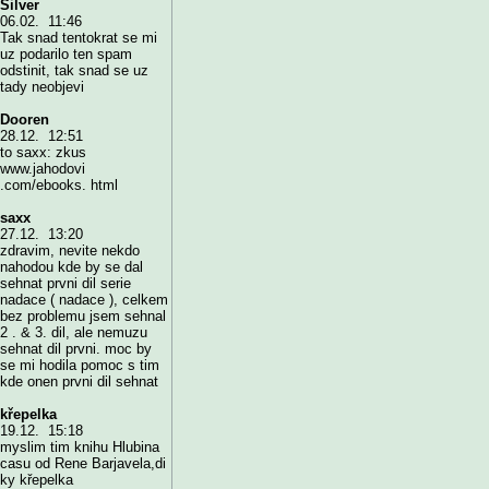
Silver
06.02. 11:46
Tak snad tentokrat se mi
uz podarilo ten spam
odstinit, tak snad se uz
tady neobjevi
Dooren
28.12. 12:51
to saxx: zkus
www.jahodovi
.com/ebooks. html
saxx
27.12. 13:20
zdravim, nevite nekdo
nahodou kde by se dal
sehnat prvni dil serie
nadace ( nadace ), celkem
bez problemu jsem sehnal
2 . & 3. dil, ale nemuzu
sehnat dil prvni. moc by
se mi hodila pomoc s tim
kde onen prvni dil sehnat
křepelka
19.12. 15:18
myslim tim knihu Hlubina
casu od Rene Barjavela,di
ky křepelka