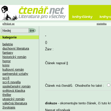
přihlásit se
statistika
-
kategorie
()
beletrie
duchovní literatura
Žánr :
fantasy
historický román
horror
Článek napsal
||
krimi
kultovní román
partnerské vztahy
sci-fi
sci-fi novella
Článek má
čtenářů. Ohodnoťte ho také :
společenský román
světová klasika
thriller
utopický román
válečná literatura
diskuze
- okomentujte tento článek, či tuto k
životopis
Napsat příspěvek
...