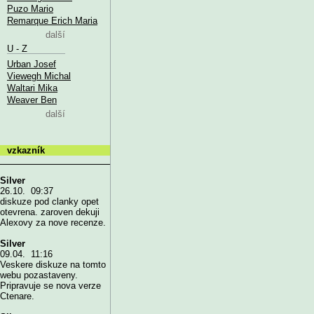
Puzo Mario
Remarque Erich Maria
další
U - Z
Urban Josef
Viewegh Michal
Waltari Mika
Weaver Ben
další
vzkazník
Silver
26.10. 09:37
diskuze pod clanky opet
otevrena. zaroven dekuji
Alexovy za nove recenze.
Silver
09.04. 11:16
Veskere diskuze na tomto
webu pozastaveny.
Pripravuje se nova verze
Ctenare.