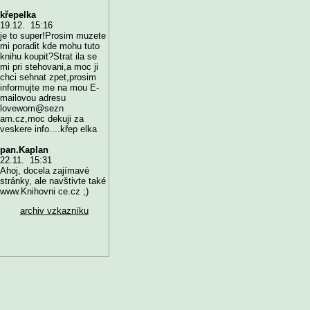
křepelka
19.12. 15:16
je to super!Prosim muzete
mi poradit kde mohu tuto
knihu koupit?Strat ila se
mi pri stehovani,a moc ji
chci sehnat zpet,prosim
informujte me na mou E-
mailovou adresu
lovewom@sezn
am.cz,moc dekuji za
veskere info....křep elka
pan.Kaplan
22.11. 15:31
Ahoj, docela zajímavé
stránky, ale navštivte také
www.Knihovni ce.cz ;)
archiv vzkazníku