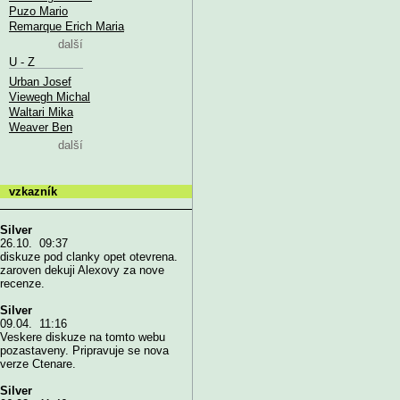
Puzo Mario
Remarque Erich Maria
další
U - Z
Urban Josef
Viewegh Michal
Waltari Mika
Weaver Ben
další
vzkazník
Silver
26.10. 09:37
diskuze pod clanky opet otevrena.
zaroven dekuji Alexovy za nove
recenze.
Silver
09.04. 11:16
Veskere diskuze na tomto webu
pozastaveny. Pripravuje se nova
verze Ctenare.
Silver