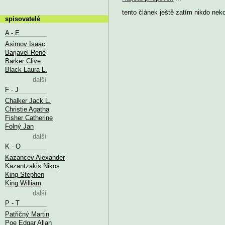
tento článek ještě zatím nikdo nek
spisovatelé
A - E
Asimov Isaac
Barjavel René
Barker Clive
Black Laura L.
další
F - J
Chalker Jack L.
Christie Agatha
Fisher Catherine
Folný Jan
další
K - O
Kazancev Alexander
Kazantzakis Nikos
King Stephen
King William
další
P - T
Patřičný Martin
Poe Edgar Allan