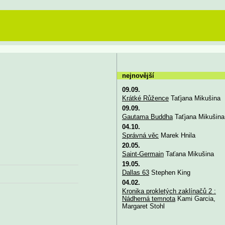
nejnovější
09.09.
Krátké Růžence
Taťjana Mikušina
09.09.
Gautama Buddha
Taťjana Mikušina
04.10.
Správná věc
Marek Hnila
20.05.
Saint-Germain
Taťana Mikušina
19.05.
Dallas 63
Stephen King
04.02.
Kronika prokletých zaklínačů 2 :
Nádherná temnota
Kami Garcia,
Margaret Stohl