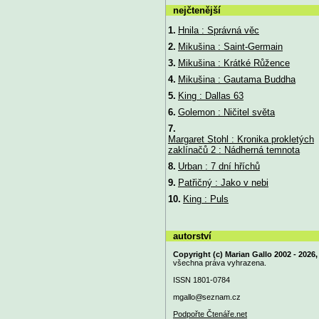
nejčtenější
1.
Hnila : Správná věc
2.
Mikušina : Saint-Germain
3.
Mikušina : Krátké Růžence
4.
Mikušina : Gautama Buddha
5.
King : Dallas 63
6.
Golemon : Ničitel světa
7.
Margaret Stohl : Kronika prokletých
zaklínačů 2 : Nádherná temnota
8.
Urban : 7 dní hříchů
9.
Patřičný : Jako v nebi
10.
King : Puls
autorství
Copyright (c) Marian Gallo 2002 - 2026,
všechna práva vyhrazena.
ISSN 1801-0784
mgallo@
seznam.cz
Podpořte Čtenáře.net