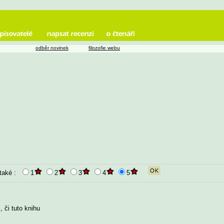
odběr novinek
filozofie webu
 také :
1
2
3
4
5
 či tuto knihu