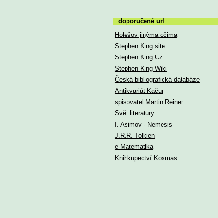
doporučené url
Holešov jinýma očima
Stephen King site
Stephen.King.Cz
Stephen King Wiki
Česká bibliografická databáze
Antikvariát Kačur
spisovatel Martin Reiner
Svět literatury
I. Asimov - Nemesis
J.R.R. Tolkien
e-Matematika
Knihkupectví Kosmas