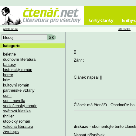
přihlásit se
statistika
-
kategorie
()
beletrie
duchovní literatura
Žánr :
fantasy
historický román
horror
Článek napsal
||
krimi
kultovní román
partnerské vztahy
sci-fi
sci-fi novella
Článek má
čtenářů. Ohodnoťte ho
společenský román
světová klasika
thriller
utopický román
válečná literatura
diskuze
- okomentujte tento článek,
životopis
Napsat příspěvek
...