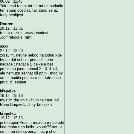
06.02. 11:46
Tak snad tentokrat se mi uz podarilo
ten spam odstinit, tak snad se uz
tady neobjevi
Dooren
28.12. 12:51
to saxx: zkus www.jahodovi
.com/ebooks. html
saxx
27.12. 13:20
zdravim, nevite nekdo nahodou kde
by se dal sehnat prvni dil serie
nadace ( nadace ), celkem bez
problemu jsem sehnal 2 . & 3. dil,
ale nemuzu sehnat dil prvni. moc by
se mi hodila pomoc s tim kde onen
prvni dil sehnat
křepelka
19.12. 15:18
myslim tim knihu Hlubina casu od
Rene Barjavela,di ky křepelka
křepelka
19.12. 15:16
je to super!Prosim muzete mi poradit
kde mohu tuto knihu koupit?Strat ila
se mi pri stehovani,a moc ji chci