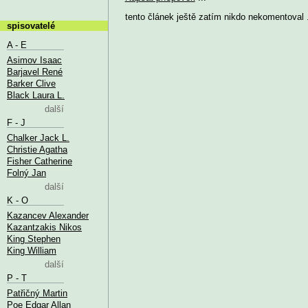
tento článek ještě zatím nikdo nekomentoval .
spisovatelé
A - E
Asimov Isaac
Barjavel René
Barker Clive
Black Laura L.
další
F - J
Chalker Jack L.
Christie Agatha
Fisher Catherine
Folný Jan
další
K - O
Kazancev Alexander
Kazantzakis Nikos
King Stephen
King William
další
P - T
Patřičný Martin
Poe Edgar Allan