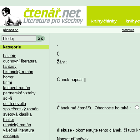
přihlásit se
statistika
-
kategorie
()
beletrie
duchovní literatura
Žánr :
fantasy
historický román
horror
Článek napsal
||
krimi
kultovní román
partnerské vztahy
sci-fi
sci-fi novella
Článek má
čtenářů. Ohodnoťte ho také :
společenský román
světová klasika
thriller
utopický román
válečná literatura
diskuze
- okomentujte tento článek, či tuto k
životopis
Napsat příspěvek
...