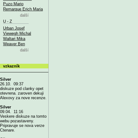
Puzo Mario
Remarque Erich Maria
další
U - Z
Urban Josef
Viewegh Michal
Waltari Mika
Weaver Ben
další
vzkazník
Silver
26.10. 09:37
diskuze pod clanky opet
otevrena. zaroven dekuji
Alexovy za nove recenze.
Silver
09.04. 11:16
Veskere diskuze na tomto
webu pozastaveny.
Pripravuje se nova verze
Ctenare.