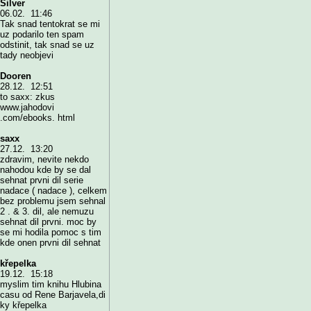
Silver
06.02. 11:46
Tak snad tentokrat se mi
uz podarilo ten spam
odstinit, tak snad se uz
tady neobjevi
Dooren
28.12. 12:51
to saxx: zkus
www.jahodovi
.com/ebooks. html
saxx
27.12. 13:20
zdravim, nevite nekdo
nahodou kde by se dal
sehnat prvni dil serie
nadace ( nadace ), celkem
bez problemu jsem sehnal
2 . & 3. dil, ale nemuzu
sehnat dil prvni. moc by
se mi hodila pomoc s tim
kde onen prvni dil sehnat
křepelka
19.12. 15:18
myslim tim knihu Hlubina
casu od Rene Barjavela,di
ky křepelka