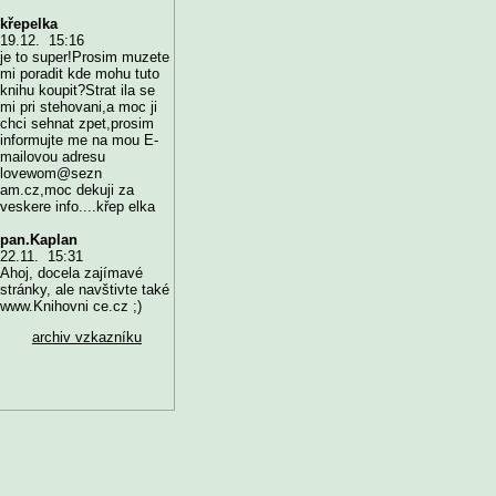
křepelka
19.12. 15:16
je to super!Prosim muzete
mi poradit kde mohu tuto
knihu koupit?Strat ila se
mi pri stehovani,a moc ji
chci sehnat zpet,prosim
informujte me na mou E-
mailovou adresu
lovewom@sezn
am.cz,moc dekuji za
veskere info....křep elka
pan.Kaplan
22.11. 15:31
Ahoj, docela zajímavé
stránky, ale navštivte také
www.Knihovni ce.cz ;)
archiv vzkazníku