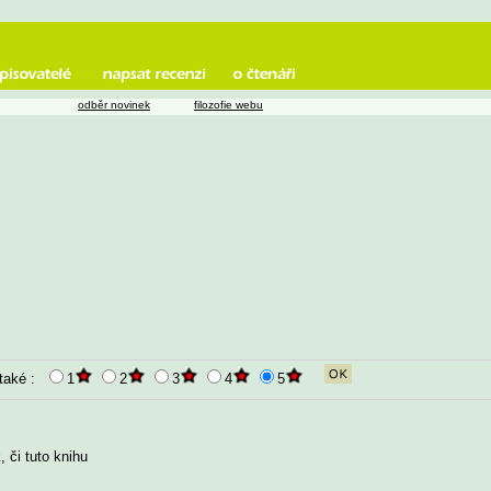
odběr novinek
filozofie webu
 také :
1
2
3
4
5
 či tuto knihu