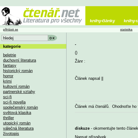
přihlásit se
statistika
-
kategorie
()
beletrie
duchovní literatura
Žánr :
fantasy
historický román
horror
Článek napsal
||
krimi
kultovní román
partnerské vztahy
sci-fi
sci-fi novella
Článek má
čtenářů. Ohodnoťte ho
společenský román
světová klasika
thriller
utopický román
válečná literatura
diskuze
- okomentujte tento článek,
životopis
Napsat příspěvek
...