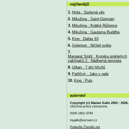
nejčtenější
1.
Hnila : Správná věc
2.
Mikušina : Saint-Germain
3.
Mikušina : Krátké Růžence
4.
Mikušina : Gautama Buddha
5.
King : Dallas 63
6.
Golemon : Ničitel světa
7.
Margaret Stohl : Kronika prokletých
zaklínačů 2 : Nádherná temnota
8.
Urban : 7 dní hříchů
9.
Patřičný : Jako v nebi
10.
King : Puls
autorství
Copyright (c) Marian Gallo 2002 - 2026,
všechna práva vyhrazena.
ISSN 1801-0784
mgallo@
seznam.cz
Podpořte Čtenáře.net