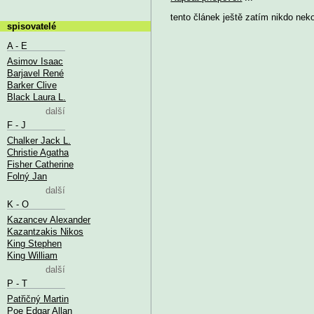
tento článek ještě zatím nikdo nek
spisovatelé
A - E
Asimov Isaac
Barjavel René
Barker Clive
Black Laura L.
další
F - J
Chalker Jack L.
Christie Agatha
Fisher Catherine
Folný Jan
další
K - O
Kazancev Alexander
Kazantzakis Nikos
King Stephen
King William
další
P - T
Patřičný Martin
Poe Edgar Allan