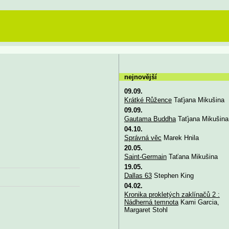
nejnovější
09.09.
Krátké Růžence
Taťjana Mikušina
09.09.
Gautama Buddha
Taťjana Mikušina
04.10.
Správná věc
Marek Hnila
20.05.
Saint-Germain
Taťana Mikušina
19.05.
Dallas 63
Stephen King
04.02.
Kronika prokletých zaklínačů 2 :
Nádherná temnota
Kami Garcia,
Margaret Stohl