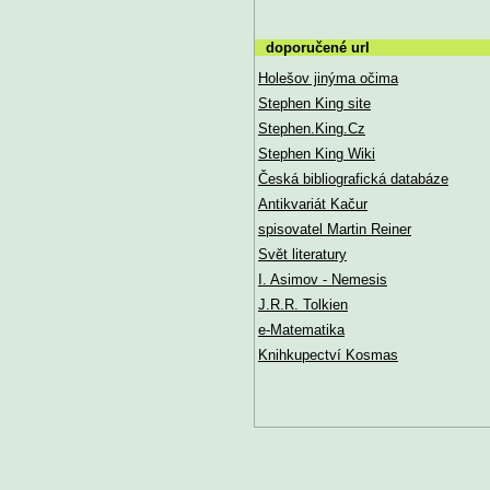
doporučené url
Holešov jinýma očima
Stephen King site
Stephen.King.Cz
Stephen King Wiki
Česká bibliografická databáze
Antikvariát Kačur
spisovatel Martin Reiner
Svět literatury
I. Asimov - Nemesis
J.R.R. Tolkien
e-Matematika
Knihkupectví Kosmas