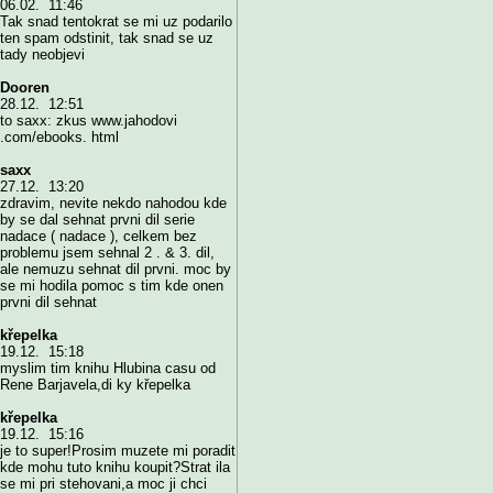
06.02. 11:46
Tak snad tentokrat se mi uz podarilo
ten spam odstinit, tak snad se uz
tady neobjevi
Dooren
28.12. 12:51
to saxx: zkus www.jahodovi
.com/ebooks. html
saxx
27.12. 13:20
zdravim, nevite nekdo nahodou kde
by se dal sehnat prvni dil serie
nadace ( nadace ), celkem bez
problemu jsem sehnal 2 . & 3. dil,
ale nemuzu sehnat dil prvni. moc by
se mi hodila pomoc s tim kde onen
prvni dil sehnat
křepelka
19.12. 15:18
myslim tim knihu Hlubina casu od
Rene Barjavela,di ky křepelka
křepelka
19.12. 15:16
je to super!Prosim muzete mi poradit
kde mohu tuto knihu koupit?Strat ila
se mi pri stehovani,a moc ji chci