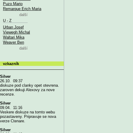
Puzo Mario
Remarque Erich Maria
další
U - Z
Urban Josef
Viewegh Michal
Waltari Mika
Weaver Ben
další
vzkazník
Silver
26.10. 09:37
diskuze pod clanky opet otevrena.
zaroven dekuji Alexovy za nove
recenze.
Silver
09.04. 11:16
Veskere diskuze na tomto webu
pozastaveny. Pripravuje se nova
verze Ctenare.
Silver