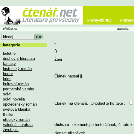
přihlásit se
statistika
-
kategorie
()
beletrie
duchovní literatura
Žánr :
fantasy
historický román
horror
Článek napsal
||
krimi
kultovní román
partnerské vztahy
sci-fi
sci-fi novella
Článek má
čtenářů. Ohodnoťte ho také :
společenský román
světová klasika
thriller
utopický román
válečná literatura
diskuze
- okomentujte tento článek, či tuto k
životopis
Napsat příspěvek
...