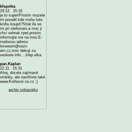
křepelka
19.12. 15:16
je to super!Prosim muzete
mi poradit kde mohu tuto
knihu koupit?Strat ila se
mi pri stehovani,a moc ji
chci sehnat zpet,prosim
informujte me na mou E-
mailovou adresu
lovewom@sezn
am.cz,moc dekuji za
veskere info....křep elka
pan.Kaplan
22.11. 15:31
Ahoj, docela zajímavé
stránky, ale navštivte také
www.Knihovni ce.cz ;)
archiv vzkazníku