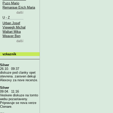
Puzo Mario
Remarque Erich Maria
další
U - Z
Urban Josef
Viewegh Michal
Waltari Mika
Weaver Ben
další
vzkazník
Silver
26.10. 09:37
diskuze pod clanky opet
otevrena. zaroven dekuji
Alexovy za nove recenze.
Silver
09.04. 11:16
Veskere diskuze na tomto
webu pozastaveny.
Pripravuje se nova verze
Ctenare.