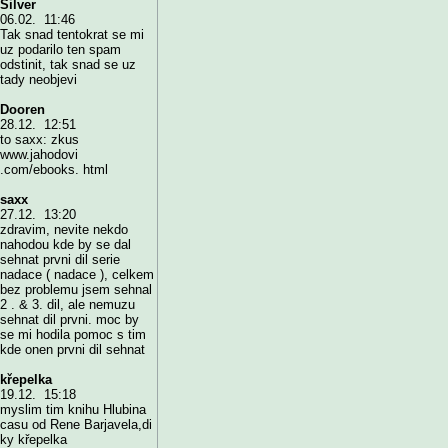
Silver
06.02. 11:46
Tak snad tentokrat se mi
uz podarilo ten spam
odstinit, tak snad se uz
tady neobjevi
Dooren
28.12. 12:51
to saxx: zkus
www.jahodovi
.com/ebooks. html
saxx
27.12. 13:20
zdravim, nevite nekdo
nahodou kde by se dal
sehnat prvni dil serie
nadace ( nadace ), celkem
bez problemu jsem sehnal
2 . & 3. dil, ale nemuzu
sehnat dil prvni. moc by
se mi hodila pomoc s tim
kde onen prvni dil sehnat
křepelka
19.12. 15:18
myslim tim knihu Hlubina
casu od Rene Barjavela,di
ky křepelka