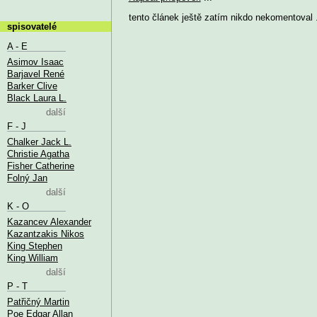
tento článek ještě zatím nikdo nekomentoval .
spisovatelé
A - E
Asimov Isaac
Barjavel René
Barker Clive
Black Laura L.
další
F - J
Chalker Jack L.
Christie Agatha
Fisher Catherine
Folný Jan
další
K - O
Kazancev Alexander
Kazantzakis Nikos
King Stephen
King William
další
P - T
Patřičný Martin
Poe Edgar Allan