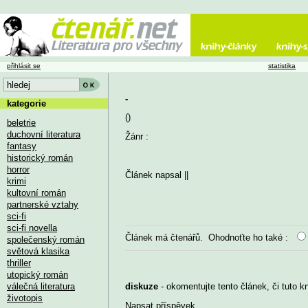
přihlásit se
statistika
-
kategorie
()
beletrie
duchovní literatura
Žánr :
fantasy
historický román
horror
Článek napsal
||
krimi
kultovní román
partnerské vztahy
sci-fi
sci-fi novella
Článek má
čtenářů. Ohodnoťte ho také :
společenský román
světová klasika
thriller
utopický román
válečná literatura
diskuze
- okomentujte tento článek, či tuto k
životopis
Napsat příspěvek
...