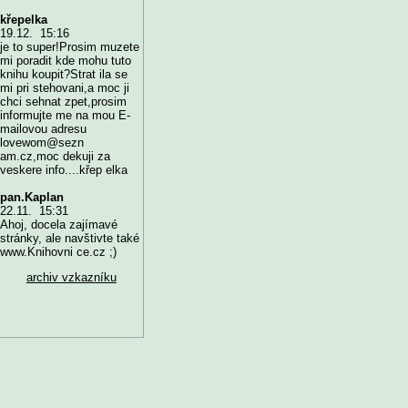
křepelka
19.12. 15:16
je to super!Prosim muzete
mi poradit kde mohu tuto
knihu koupit?Strat ila se
mi pri stehovani,a moc ji
chci sehnat zpet,prosim
informujte me na mou E-
mailovou adresu
lovewom@sezn
am.cz,moc dekuji za
veskere info....křep elka
pan.Kaplan
22.11. 15:31
Ahoj, docela zajímavé
stránky, ale navštivte také
www.Knihovni ce.cz ;)
archiv vzkazníku