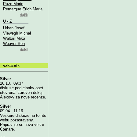
Puzo Mario
Remarque Erich Maria
další
U - Z
Urban Josef
Viewegh Michal
Waltari Mika
Weaver Ben
další
vzkazník
Silver
26.10. 09:37
diskuze pod clanky opet
otevrena. zaroven dekuji
Alexovy za nove recenze.
Silver
09.04. 11:16
Veskere diskuze na tomto
webu pozastaveny.
Pripravuje se nova verze
Ctenare.