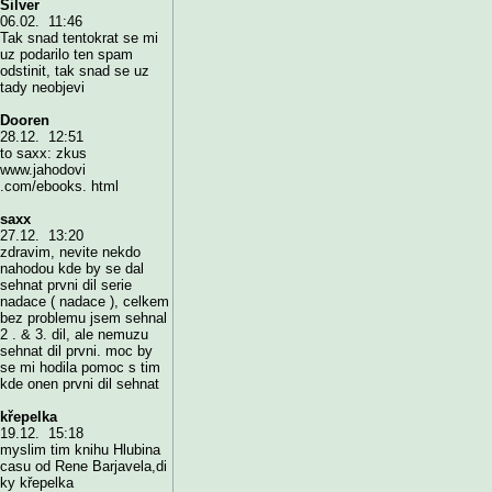
Silver
06.02. 11:46
Tak snad tentokrat se mi
uz podarilo ten spam
odstinit, tak snad se uz
tady neobjevi
Dooren
28.12. 12:51
to saxx: zkus
www.jahodovi
.com/ebooks. html
saxx
27.12. 13:20
zdravim, nevite nekdo
nahodou kde by se dal
sehnat prvni dil serie
nadace ( nadace ), celkem
bez problemu jsem sehnal
2 . & 3. dil, ale nemuzu
sehnat dil prvni. moc by
se mi hodila pomoc s tim
kde onen prvni dil sehnat
křepelka
19.12. 15:18
myslim tim knihu Hlubina
casu od Rene Barjavela,di
ky křepelka