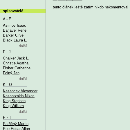
tento článek ještě zatím nikdo nekomentoval .
spisovatelé
A - E
Asimov Isaac
Barjavel René
Barker Clive
Black Laura L.
další
F - J
Chalker Jack L.
Christie Agatha
Fisher Catherine
Folný Jan
další
K - O
Kazancev Alexander
Kazantzakis Nikos
King Stephen
King William
další
P - T
Patřičný Martin
Poe Edgar Allan