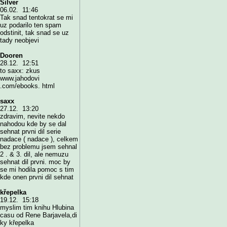
Silver
06.02. 11:46
Tak snad tentokrat se mi
uz podarilo ten spam
odstinit, tak snad se uz
tady neobjevi
Dooren
28.12. 12:51
to saxx: zkus
www.jahodovi
.com/ebooks. html
saxx
27.12. 13:20
zdravim, nevite nekdo
nahodou kde by se dal
sehnat prvni dil serie
nadace ( nadace ), celkem
bez problemu jsem sehnal
2 . & 3. dil, ale nemuzu
sehnat dil prvni. moc by
se mi hodila pomoc s tim
kde onen prvni dil sehnat
křepelka
19.12. 15:18
myslim tim knihu Hlubina
casu od Rene Barjavela,di
ky křepelka