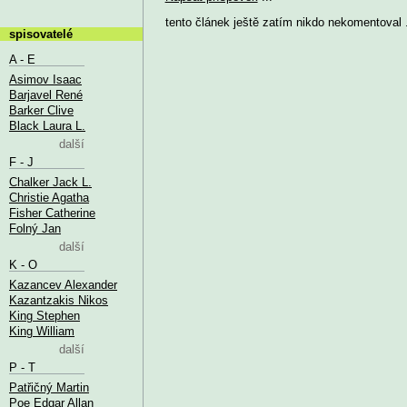
tento článek ještě zatím nikdo nekomentoval .
spisovatelé
A - E
Asimov Isaac
Barjavel René
Barker Clive
Black Laura L.
další
F - J
Chalker Jack L.
Christie Agatha
Fisher Catherine
Folný Jan
další
K - O
Kazancev Alexander
Kazantzakis Nikos
King Stephen
King William
další
P - T
Patřičný Martin
Poe Edgar Allan