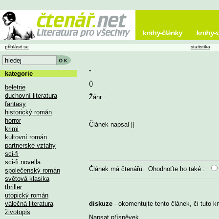
přihlásit se
statistika
-
kategorie
()
beletrie
duchovní literatura
Žánr :
fantasy
historický román
horror
Článek napsal
||
krimi
kultovní román
partnerské vztahy
sci-fi
sci-fi novella
Článek má
čtenářů. Ohodnoťte ho také :
společenský román
světová klasika
thriller
utopický román
válečná literatura
diskuze
- okomentujte tento článek, či tuto k
životopis
Napsat příspěvek
...