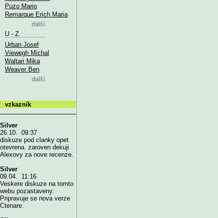
Puzo Mario
Remarque Erich Maria
další
U - Z
Urban Josef
Viewegh Michal
Waltari Mika
Weaver Ben
další
vzkazník
Silver
26.10. 09:37
diskuze pod clanky opet
otevrena. zaroven dekuji
Alexovy za nove recenze.
Silver
09.04. 11:16
Veskere diskuze na tomto
webu pozastaveny.
Pripravuje se nova verze
Ctenare.