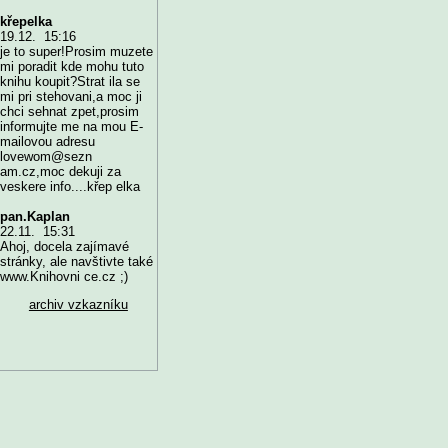
křepelka
19.12. 15:16
je to super!Prosim muzete
mi poradit kde mohu tuto
knihu koupit?Strat ila se
mi pri stehovani,a moc ji
chci sehnat zpet,prosim
informujte me na mou E-
mailovou adresu
lovewom@sezn
am.cz,moc dekuji za
veskere info....křep elka
pan.Kaplan
22.11. 15:31
Ahoj, docela zajímavé
stránky, ale navštivte také
www.Knihovni ce.cz ;)
archiv vzkazníku