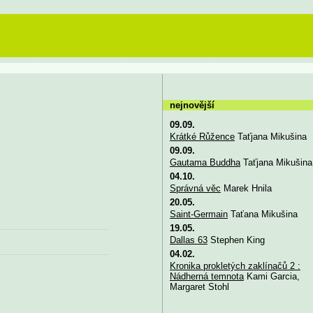
nejnovější
09.09.
Krátké Růžence
Taťjana Mikušina
09.09.
Gautama Buddha
Taťjana Mikušina
04.10.
Správná věc
Marek Hnila
20.05.
Saint-Germain
Taťana Mikušina
19.05.
Dallas 63
Stephen King
04.02.
Kronika prokletých zaklínačů 2 :
Nádherná temnota
Kami Garcia,
Margaret Stohl