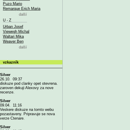
Puzo Mario
Remarque Erich Maria
další
U - Z
Urban Josef
Viewegh Michal
Waltari Mika
Weaver Ben
další
vzkazník
Silver
26.10. 09:37
diskuze pod clanky opet otevrena.
zaroven dekuji Alexovy za nove
recenze.
Silver
09.04. 11:16
Veskere diskuze na tomto webu
pozastaveny. Pripravuje se nova
verze Ctenare.
Silver