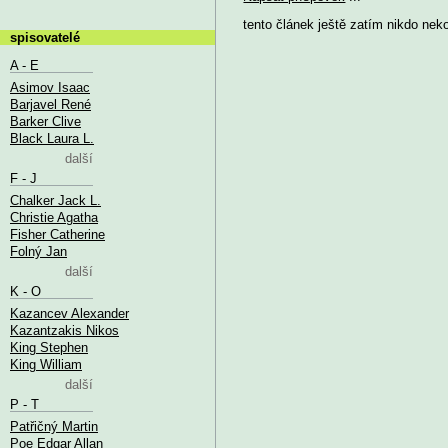
tento článek ještě zatím nikdo nek
spisovatelé
A - E
Asimov Isaac
Barjavel René
Barker Clive
Black Laura L.
další
F - J
Chalker Jack L.
Christie Agatha
Fisher Catherine
Folný Jan
další
K - O
Kazancev Alexander
Kazantzakis Nikos
King Stephen
King William
další
P - T
Patřičný Martin
Poe Edgar Allan