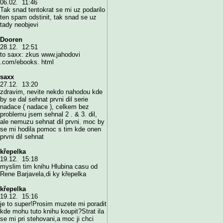
06.02. 11:46
Tak snad tentokrat se mi uz podarilo
ten spam odstinit, tak snad se uz
tady neobjevi
Dooren
28.12. 12:51
to saxx: zkus www.jahodovi
.com/ebooks. html
saxx
27.12. 13:20
zdravim, nevite nekdo nahodou kde
by se dal sehnat prvni dil serie
nadace ( nadace ), celkem bez
problemu jsem sehnal 2 . & 3. dil,
ale nemuzu sehnat dil prvni. moc by
se mi hodila pomoc s tim kde onen
prvni dil sehnat
křepelka
19.12. 15:18
myslim tim knihu Hlubina casu od
Rene Barjavela,di ky křepelka
křepelka
19.12. 15:16
je to super!Prosim muzete mi poradit
kde mohu tuto knihu koupit?Strat ila
se mi pri stehovani,a moc ji chci