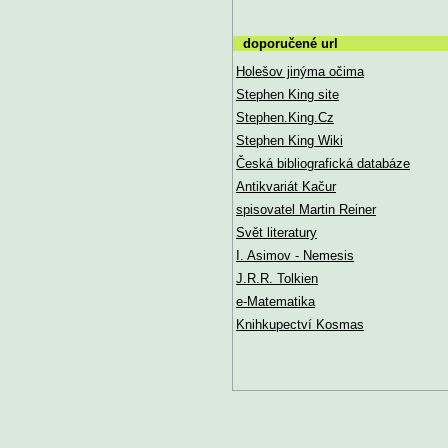
doporučené url
Holešov jinýma očima
Stephen King site
Stephen.King.Cz
Stephen King Wiki
Česká bibliografická databáze
Antikvariát Kačur
spisovatel Martin Reiner
Svět literatury
I. Asimov - Nemesis
J.R.R. Tolkien
e-Matematika
Knihkupectví Kosmas