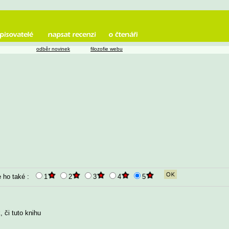
odběr novinek
filozofie webu
e ho také :
1
2
3
4
5
 či tuto knihu