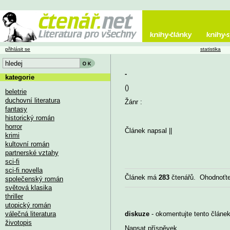
přihlásit se
statistika
-
kategorie
()
beletrie
duchovní literatura
Žánr :
fantasy
historický román
horror
Článek napsal
||
krimi
kultovní román
partnerské vztahy
sci-fi
sci-fi novella
Článek má
283
čtenářů. Ohodnoťt
společenský román
světová klasika
thriller
utopický román
válečná literatura
diskuze
- okomentujte tento článek,
životopis
Napsat příspěvek
...