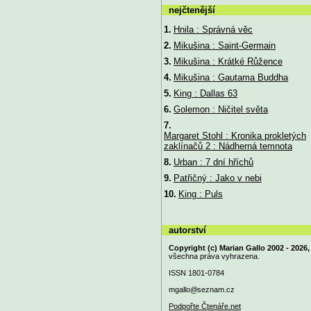
nejčtenější
1.
Hnila : Správná věc
2.
Mikušina : Saint-Germain
3.
Mikušina : Krátké Růžence
4.
Mikušina : Gautama Buddha
5.
King : Dallas 63
6.
Golemon : Ničitel světa
7.
Margaret Stohl : Kronika prokletých
zaklínačů 2 : Nádherná temnota
8.
Urban : 7 dní hříchů
9.
Patřičný : Jako v nebi
10.
King : Puls
autorství
Copyright (c) Marian Gallo 2002 - 2026,
všechna práva vyhrazena.
ISSN 1801-0784
mgallo@
seznam.cz
Podpořte Čtenáře.net