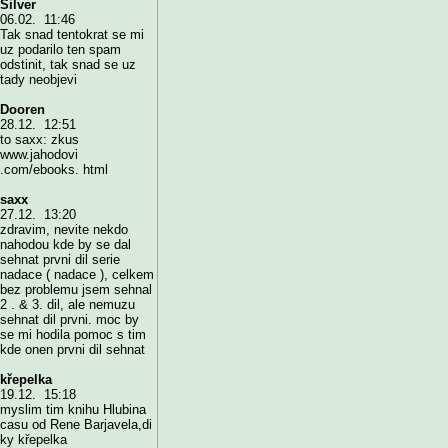
Silver
06.02. 11:46
Tak snad tentokrat se mi
uz podarilo ten spam
odstinit, tak snad se uz
tady neobjevi
Dooren
28.12. 12:51
to saxx: zkus
www.jahodovi
.com/ebooks. html
saxx
27.12. 13:20
zdravim, nevite nekdo
nahodou kde by se dal
sehnat prvni dil serie
nadace ( nadace ), celkem
bez problemu jsem sehnal
2 . & 3. dil, ale nemuzu
sehnat dil prvni. moc by
se mi hodila pomoc s tim
kde onen prvni dil sehnat
křepelka
19.12. 15:18
myslim tim knihu Hlubina
casu od Rene Barjavela,di
ky křepelka