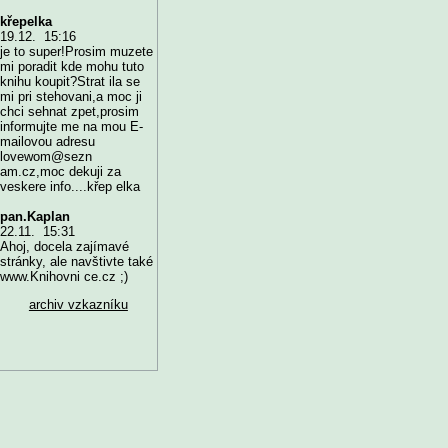
křepelka
19.12. 15:16
je to super!Prosim muzete
mi poradit kde mohu tuto
knihu koupit?Strat ila se
mi pri stehovani,a moc ji
chci sehnat zpet,prosim
informujte me na mou E-
mailovou adresu
lovewom@sezn
am.cz,moc dekuji za
veskere info....křep elka
pan.Kaplan
22.11. 15:31
Ahoj, docela zajímavé
stránky, ale navštivte také
www.Knihovni ce.cz ;)
archiv vzkazníku