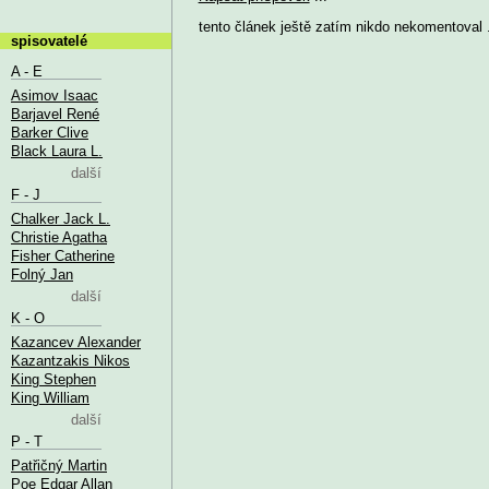
tento článek ještě zatím nikdo nekomentoval .
spisovatelé
A - E
Asimov Isaac
Barjavel René
Barker Clive
Black Laura L.
další
F - J
Chalker Jack L.
Christie Agatha
Fisher Catherine
Folný Jan
další
K - O
Kazancev Alexander
Kazantzakis Nikos
King Stephen
King William
další
P - T
Patřičný Martin
Poe Edgar Allan