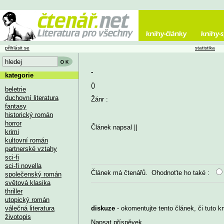
přihlásit se
statistika
-
kategorie
()
beletrie
duchovní literatura
Žánr :
fantasy
historický román
horror
Článek napsal
||
krimi
kultovní román
partnerské vztahy
sci-fi
sci-fi novella
Článek má
čtenářů. Ohodnoťte ho také :
společenský román
světová klasika
thriller
utopický román
válečná literatura
diskuze
- okomentujte tento článek, či tuto k
životopis
Napsat příspěvek
...