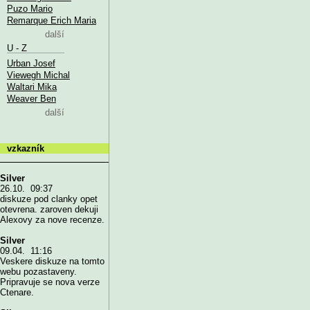
Puzo Mario
Remarque Erich Maria
další
U - Z
Urban Josef
Viewegh Michal
Waltari Mika
Weaver Ben
další
vzkazník
Silver
26.10. 09:37
diskuze pod clanky opet
otevrena. zaroven dekuji
Alexovy za nove recenze.
Silver
09.04. 11:16
Veskere diskuze na tomto
webu pozastaveny.
Pripravuje se nova verze
Ctenare.